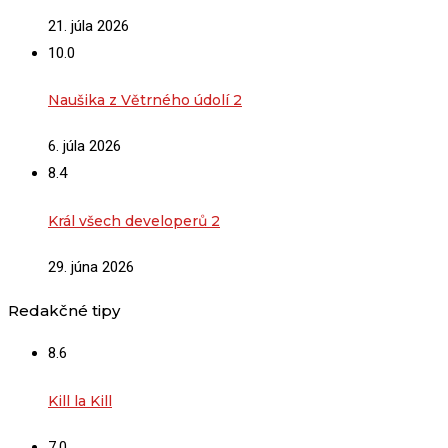
21. júla 2026
10.0
Naušika z Větrného údolí 2
6. júla 2026
8.4
Král všech developerů 2
29. júna 2026
Redakčné tipy
8.6
Kill la Kill
7.0