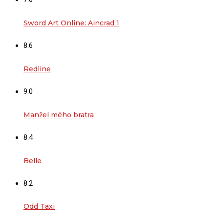
Sword Art Online: Aincrad 1
8.6
Redline
9.0
Manžel mého bratra
8.4
Belle
8.2
Odd Taxi