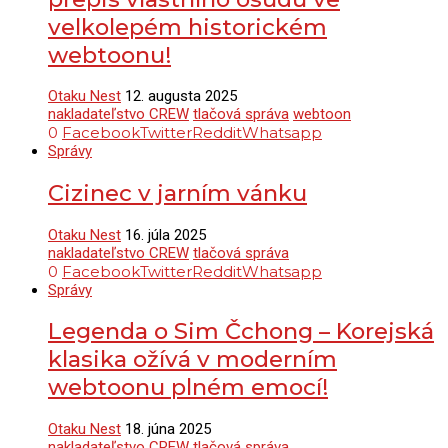
velkolepém historickém
webtoonu!
Otaku Nest
12. augusta 2025
nakladateľstvo CREW
tlačová správa
webtoon
0
Facebook
Twitter
Reddit
Whatsapp
Správy
Cizinec v jarním vánku
Otaku Nest
16. júla 2025
nakladateľstvo CREW
tlačová správa
0
Facebook
Twitter
Reddit
Whatsapp
Správy
Legenda o Sim Čchong – Korejská
klasika ožívá v moderním
webtoonu plném emocí!
Otaku Nest
18. júna 2025
nakladateľstvo CREW
tlačová správa