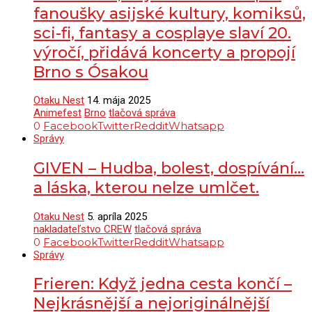
fanoušky asijské kultury, komiksů,
sci-fi, fantasy a cosplaye slaví 20.
výročí, přidává koncerty a propojí
Brno s Ósakou
Otaku Nest
14. mája 2025
Animefest
Brno
tlačová správa
0
Facebook
Twitter
Reddit
Whatsapp
Správy
GIVEN – Hudba, bolest, dospívání…
a láska, kterou nelze umlčet.
Otaku Nest
5. apríla 2025
nakladateľstvo CREW
tlačová správa
0
Facebook
Twitter
Reddit
Whatsapp
Správy
Frieren: Když jedna cesta končí –
Nejkrásnější a nejoriginálnější