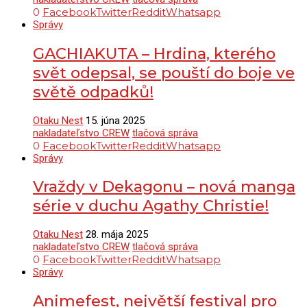
0
Facebook
Twitter
Reddit
Whatsapp
Správy
GACHIAKUTA – Hrdina, kterého
svět odepsal, se pouští do boje ve
světě odpadků!
Otaku Nest
15. júna 2025
nakladateľstvo CREW
tlačová správa
0
Facebook
Twitter
Reddit
Whatsapp
Správy
Vraždy v Dekagonu – nová manga
série v duchu Agathy Christie!
Otaku Nest
28. mája 2025
nakladateľstvo CREW
tlačová správa
0
Facebook
Twitter
Reddit
Whatsapp
Správy
Animefest, největší festival pro