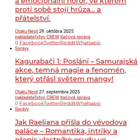
a emocionální horor, ve kterém
proti sobě stojí hrůza… a
přátelství.
Otaku Nest
29. októbra 2025
nakladateľstvo CREW
tlačová správa
0
Facebook
Twitter
Reddit
Whatsapp
Správy
Kagurabači 1: Poslání – Samurajská
akce, temná magie a fenomén,
který otřásl světem mangy!
Otaku Nest
27. septembra 2025
nakladateľstvo CREW
tlačová správa
0
Facebook
Twitter
Reddit
Whatsapp
Správy
Jak Raeliana přišla do vévodova
paláce – Romantika, intriky a
přepis vlastního osudu ve