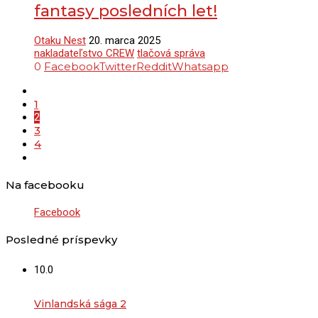
fantasy posledních let!
Otaku Nest
20. marca 2025
nakladateľstvo CREW
tlačová správa
0
Facebook
Twitter
Reddit
Whatsapp
1
2
3
4
Na facebooku
Facebook
Posledné príspevky
10.0
Vinlandská sága 2