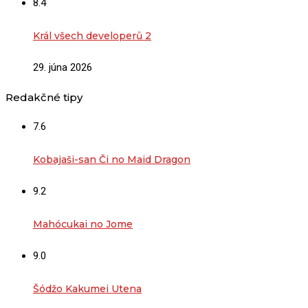
8.4
Král všech developerů 2
29. júna 2026
Redakčné tipy
7.6
Kobajaši-san Či no Maid Dragon
9.2
Mahócukai no Jome
9.0
Šódžo Kakumei Utena