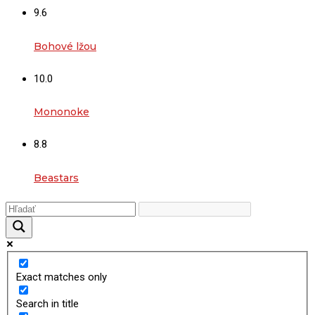
9.6
Bohové lžou
10.0
Mononoke
8.8
Beastars
Exact matches only
Search in title