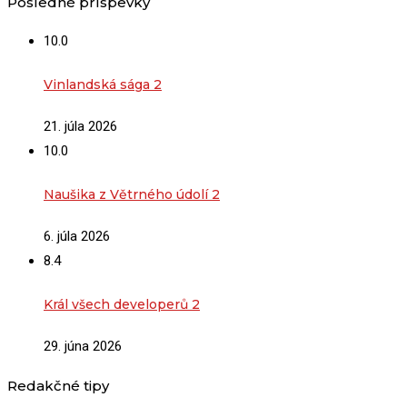
Posledné príspevky
10.0
Vinlandská sága 2
21. júla 2026
10.0
Naušika z Větrného údolí 2
6. júla 2026
8.4
Král všech developerů 2
29. júna 2026
Redakčné tipy