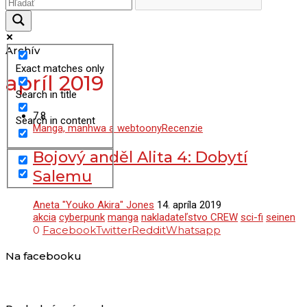
Archív
Exact matches only
apríl 2019
Search in title
7.8
Search in content
Manga, manhwa a webtoony
Recenzie
Bojový anděl Alita 4: Dobytí
Salemu
Aneta "Youko Akira" Jones
14. apríla 2019
akcia
cyberpunk
manga
nakladateľstvo CREW
sci-fi
seinen
0
Facebook
Twitter
Reddit
Whatsapp
Na facebooku