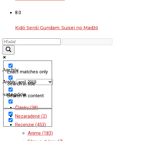
8.0
Kidó Senši Gundam: Suisei no Madžó
Archív
Exact matches only
Archív
Search in title
kategórie
Search in content
Články
(38)
Nezaradené
(2)
Recenzie
(453)
Anime
(183)