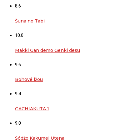
8.6
Šuna no Tabi
10.0
Makki Gan demo Genki desu
9.6
Bohové lžou
9.4
GACHIAKUTA 1
9.0
Šódžo Kakumei Utena