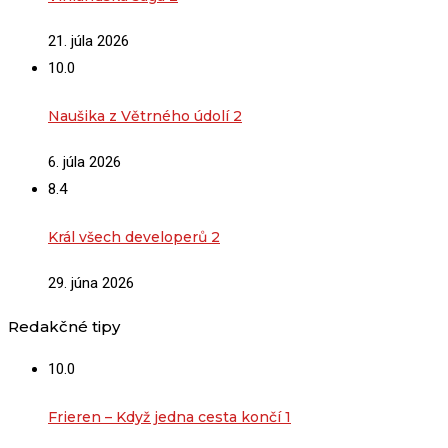
21. júla 2026
10.0
Naušika z Větrného údolí 2
6. júla 2026
8.4
Král všech developerů 2
29. júna 2026
Redakčné tipy
10.0
Frieren – Když jedna cesta končí 1