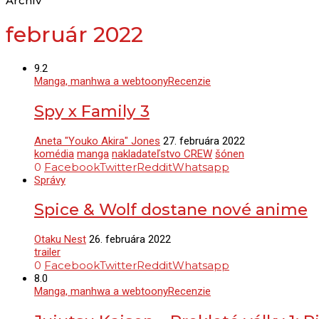
Archív
február 2022
9.2
Manga, manhwa a webtoony
Recenzie
Spy x Family 3
Aneta "Youko Akira" Jones
27. februára 2022
komédia
manga
nakladateľstvo CREW
šónen
0
Facebook
Twitter
Reddit
Whatsapp
Správy
Spice & Wolf dostane nové anime
Otaku Nest
26. februára 2022
trailer
0
Facebook
Twitter
Reddit
Whatsapp
8.0
Manga, manhwa a webtoony
Recenzie