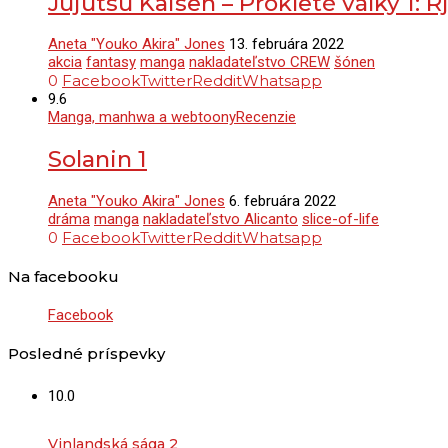
Jujutsu Kaisen – Prokleté války 1:
Aneta "Youko Akira" Jones
13. februára 2022
akcia
fantasy
manga
nakladateľstvo CREW
šónen
0
Facebook
Twitter
Reddit
Whatsapp
9.6
Manga, manhwa a webtoony
Recenzie
Solanin 1
Aneta "Youko Akira" Jones
6. februára 2022
dráma
manga
nakladateľstvo Alicanto
slice-of-life
0
Facebook
Twitter
Reddit
Whatsapp
Na facebooku
Facebook
Posledné príspevky
10.0
Vinlandská sága 2