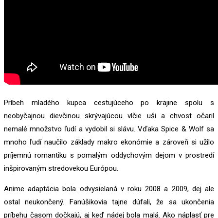
Príbeh mladého kupca cestujúceho po krajine spolu s
neobyčajnou dievčinou skrývajúcou vlčie uši a chvost očaril
nemalé množstvo ľudí a vydobil si slávu. Vďaka Spice & Wolf sa
mnoho ľudí naučilo základy makro ekonómie a zároveň si užilo
príjemnú romantiku s pomalým oddychovým dejom v prostredí
inšpirovaným stredovekou Európou.
Anime adaptácia bola odvysielaná v roku 2008 a 2009, dej ale
ostal neukončený. Fanúšikovia tajne dúfali, že sa ukončenia
príbehu časom dočkajú, aj keď nádej bola malá. Ako náplasť pre