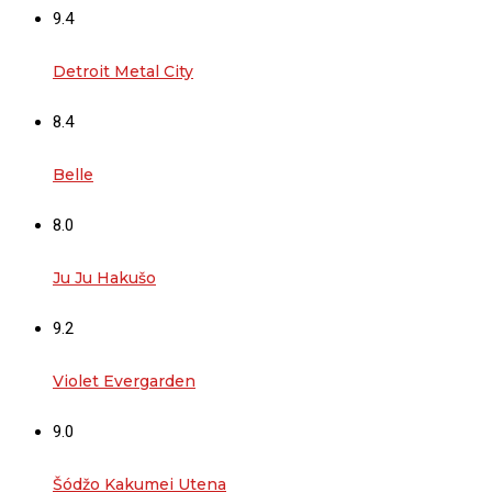
9.4
Detroit Metal City
8.4
Belle
8.0
Ju Ju Hakušo
9.2
Violet Evergarden
9.0
Šódžo Kakumei Utena