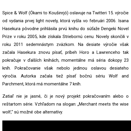
Spice & Wolf (Ókami to Koušinrjó) oslavuje na Twitteri 15. výročie
od vydania prvej light novely, ktorá vyšla vo februári 2006. Isana
Hasekura pôvodne prihlásila prvú knihu do súťaže Dengeki Novel
Prize v roku 2005, kde získala Striebornú cenu. Novely skončili v
roku 2011 sedemnástym zväzkom. Na desiate výročie však
začala Hasekura znovu písať, príbeh Horo a Lawrenceho tak
pokračuje v ďalších knihách, momentálne má séria dokopy 23
kníh. Pokračovanie však nebolo jedinou oslavou desiateho
výročia. Autorka začala tiež písať bočnú sériu Wolf and
Parchment, ktorá má momentálne 7 kníh.
Zatiaľ nie je jasné, či je nový projekt pokračovaním alebo o
reštartom série. Vzhľadom na slogan: „Merchant meets the wise
wolf,“ sú možné obe alternatívy.