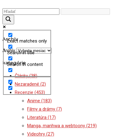
Archív
Exact matches only
Archív
Search in title
kategórie
Search in content
Články
(38)
Nezaradené
(2)
Recenzie
(453)
Anime
(183)
Filmy a drámy
(7)
Literatúra
(17)
Manga, manhwa a webtoony
(219)
Videohry
(27)