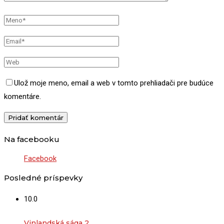
Ulož moje meno, email a web v tomto prehliadači pre budúce
komentáre.
Na facebooku
Facebook
Posledné príspevky
10.0
Vinlandská sága 2