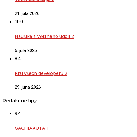
21. júla 2026
10.0
Naušika z Větrného údolí 2
6. júla 2026
8.4
Král všech developerů 2
29. júna 2026
Redakčné tipy
9.4
GACHIAKUTA 1