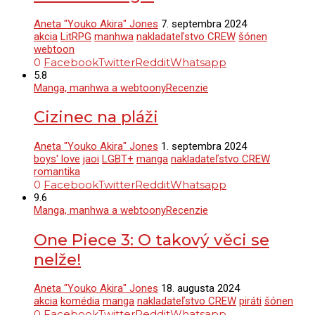
Aneta "Youko Akira" Jones
7. septembra 2024
akcia
LitRPG
manhwa
nakladateľstvo CREW
šónen
webtoon
0
Facebook
Twitter
Reddit
Whatsapp
5.8
Manga, manhwa a webtoony
Recenzie
Cizinec na pláži
Aneta "Youko Akira" Jones
1. septembra 2024
boys' love
jaoi
LGBT+
manga
nakladateľstvo CREW
romantika
0
Facebook
Twitter
Reddit
Whatsapp
9.6
Manga, manhwa a webtoony
Recenzie
One Piece 3: O takový věci se
nelže!
Aneta "Youko Akira" Jones
18. augusta 2024
akcia
komédia
manga
nakladateľstvo CREW
piráti
šónen
0
Facebook
Twitter
Reddit
Whatsapp