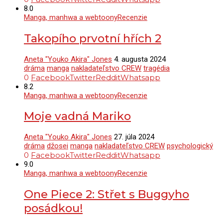
8.0
Manga, manhwa a webtoony
Recenzie
Takopího prvotní hřích 2
Aneta "Youko Akira" Jones
4. augusta 2024
dráma
manga
nakladateľstvo CREW
tragédia
0
Facebook
Twitter
Reddit
Whatsapp
8.2
Manga, manhwa a webtoony
Recenzie
Moje vadná Mariko
Aneta "Youko Akira" Jones
27. júla 2024
dráma
džosei
manga
nakladateľstvo CREW
psychologický
0
Facebook
Twitter
Reddit
Whatsapp
9.0
Manga, manhwa a webtoony
Recenzie
One Piece 2: Střet s Buggyho
posádkou!