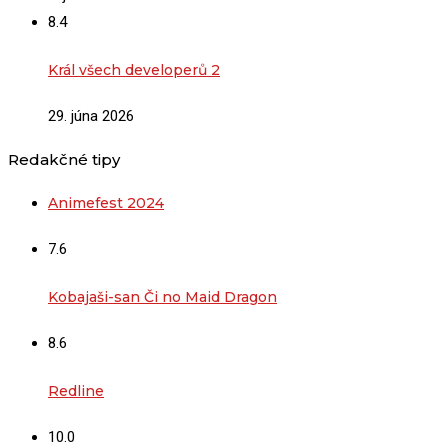
8.4
Král všech developerů 2
29. júna 2026
Redakčné tipy
Animefest 2024
7.6
Kobajaši-san Či no Maid Dragon
8.6
Redline
10.0