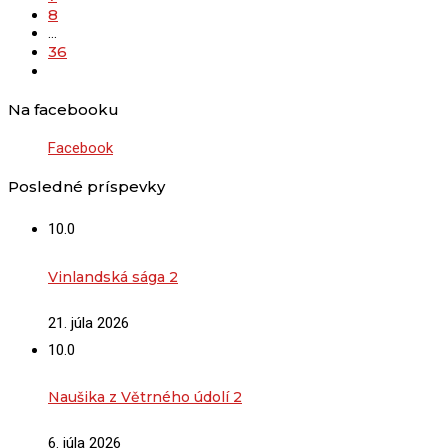
8
…
36
Na facebooku
Facebook
Posledné príspevky
10.0
Vinlandská sága 2
21. júla 2026
10.0
Naušika z Větrného údolí 2
6. júla 2026