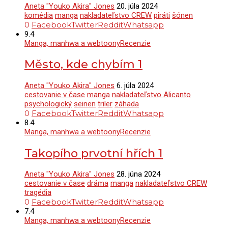
Aneta "Youko Akira" Jones
20. júla 2024
komédia
manga
nakladateľstvo CREW
piráti
šónen
0
Facebook
Twitter
Reddit
Whatsapp
9.4
Manga, manhwa a webtoony
Recenzie
Město, kde chybím 1
Aneta "Youko Akira" Jones
6. júla 2024
cestovanie v čase
manga
nakladateľstvo Alicanto
psychologický
seinen
triler
záhada
0
Facebook
Twitter
Reddit
Whatsapp
8.4
Manga, manhwa a webtoony
Recenzie
Takopího prvotní hřích 1
Aneta "Youko Akira" Jones
28. júna 2024
cestovanie v čase
dráma
manga
nakladateľstvo CREW
tragédia
0
Facebook
Twitter
Reddit
Whatsapp
7.4
Manga, manhwa a webtoony
Recenzie