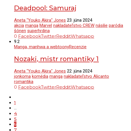
Deadpool: Samuraj
Aneta "Youko Akira" Jones
23. júna 2024
akcia
manga
Marvel
nakladateľstvo CREW
násilie
paródia
šónen
superhrdina
0
Facebook
Twitter
Reddit
Whatsapp
9.2
Manga, manhwa a webtoony
Recenzie
Nozaki, mistr romantiky 1
Aneta "Youko Akira" Jones
22. júna 2024
jonkoma
komédia
manga
nakladateľstvo Alicanto
romantika
0
Facebook
Twitter
Reddit
Whatsapp
1
…
4
5
6
7