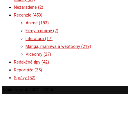
Nezaradené
(2)
Recenzie
(453)
Anime
(183)
Filmy a drámy
(7)
Literatúra
(17)
Manga, manhwa a webtoony
(219)
Videohry
(27)
Redakčné tipy
(42)
Reportáže
(25)
Správy
(52)
Otaku Nest © 2007 – 2024