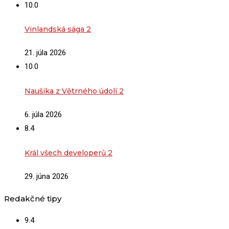
10.0
Vinlandská sága 2
21. júla 2026
10.0
Naušika z Větrného údolí 2
6. júla 2026
8.4
Král všech developerů 2
29. júna 2026
Redakčné tipy
9.4