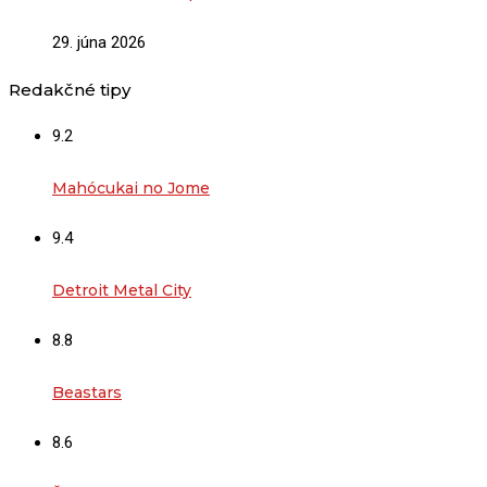
29. júna 2026
Redakčné tipy
9.2
Mahócukai no Jome
9.4
Detroit Metal City
8.8
Beastars
8.6