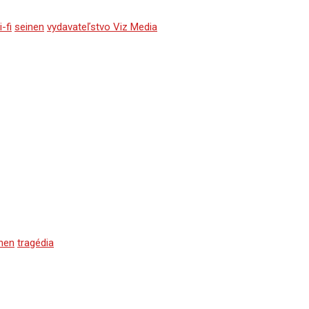
i-fi
seinen
vydavateľstvo Viz Media
nen
tragédia