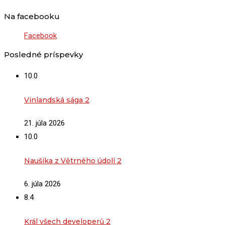
Na facebooku
Facebook
Posledné príspevky
10.0
Vinlandská sága 2
21. júla 2026
10.0
Naušika z Větrného údolí 2
6. júla 2026
8.4
Král všech developerů 2