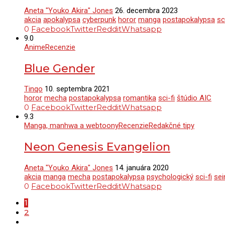
Aneta "Youko Akira" Jones
26. decembra 2023
akcia
apokalypsa
cyberpunk
horor
manga
postapokalypsa
sc
0
Facebook
Twitter
Reddit
Whatsapp
9.0
Anime
Recenzie
Blue Gender
Tinqo
10. septembra 2021
horor
mecha
postapokalypsa
romantika
sci-fi
štúdio AIC
0
Facebook
Twitter
Reddit
Whatsapp
9.3
Manga, manhwa a webtoony
Recenzie
Redakčné tipy
Neon Genesis Evangelion
Aneta "Youko Akira" Jones
14. januára 2020
akcia
manga
mecha
postapokalypsa
psychologický
sci-fi
sei
0
Facebook
Twitter
Reddit
Whatsapp
1
2