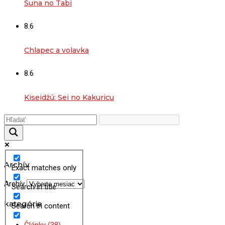
Šuna no Tabi
8.6
Chlapec a volavka
8.6
Kiseidžú: Sei no Kakuricu
Archív
Exact matches only
Archív
Search in title
kategórie
Search in content
Články
(38)