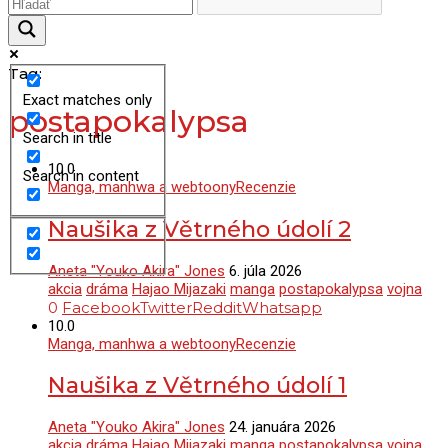
Tag:
Exact matches only
postapokalypsa
Search in title
10.0
Search in content
Manga, manhwa a webtoony
Recenzie
Naušika z Větrného údolí 2
Aneta "Youko Akira" Jones
6. júla 2026
akcia
dráma
Hajao Mijazaki
manga
postapokalypsa
vojna
0
Facebook
Twitter
Reddit
Whatsapp
10.0
Manga, manhwa a webtoony
Recenzie
Naušika z Větrného údolí 1
Aneta "Youko Akira" Jones
24. januára 2026
akcia
dráma
Hajao Mijazaki
manga
postapokalypsa
vojna