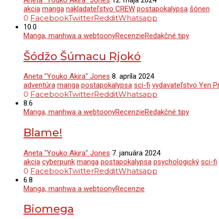
akcia
manga
nakladateľstvo CREW
postapokalypsa
šónen
0
Facebook
Twitter
Reddit
Whatsapp
10.0
Manga, manhwa a webtoony
Recenzie
Redakčné tipy
Šódžo Šúmacu Rjokó
Aneta "Youko Akira" Jones
8. apríla 2024
adventúra
manga
postapokalypsa
sci-fi
vydavateľstvo Yen P
0
Facebook
Twitter
Reddit
Whatsapp
8.6
Manga, manhwa a webtoony
Recenzie
Redakčné tipy
Blame!
Aneta "Youko Akira" Jones
7. januára 2024
akcia
cyberpunk
manga
postapokalypsa
psychologický
sci-fi
0
Facebook
Twitter
Reddit
Whatsapp
6.8
Manga, manhwa a webtoony
Recenzie
Biomega