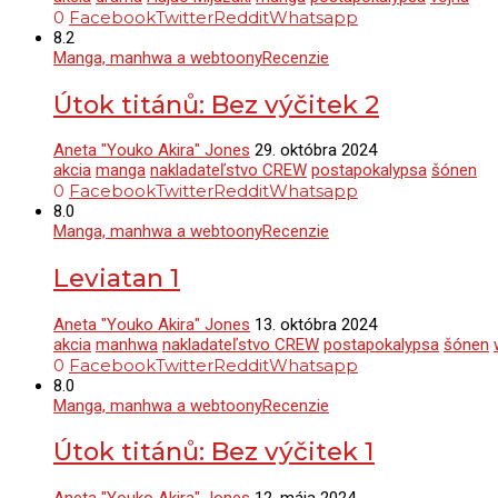
0
Facebook
Twitter
Reddit
Whatsapp
8.2
Manga, manhwa a webtoony
Recenzie
Útok titánů: Bez výčitek 2
Aneta "Youko Akira" Jones
29. októbra 2024
akcia
manga
nakladateľstvo CREW
postapokalypsa
šónen
0
Facebook
Twitter
Reddit
Whatsapp
8.0
Manga, manhwa a webtoony
Recenzie
Leviatan 1
Aneta "Youko Akira" Jones
13. októbra 2024
akcia
manhwa
nakladateľstvo CREW
postapokalypsa
šónen
0
Facebook
Twitter
Reddit
Whatsapp
8.0
Manga, manhwa a webtoony
Recenzie
Útok titánů: Bez výčitek 1
Aneta "Youko Akira" Jones
12. mája 2024