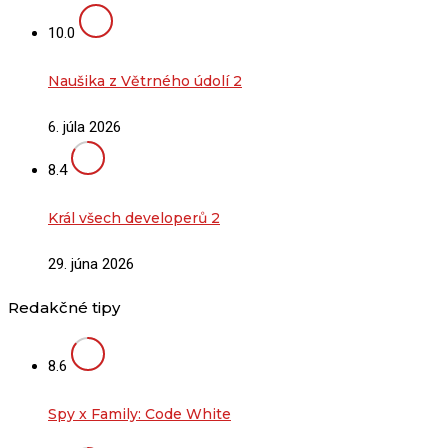
10.0
Naušika z Větrného údolí 2
6. júla 2026
8.4
Král všech developerů 2
29. júna 2026
Redakčné tipy
8.6
Spy x Family: Code White