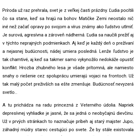
Príroda už raz prehrala, svet je z veľkej časti prázdny. Ľudia pocítili
čo sa stane, keď sa hrajú na bohov. Matičke Zemi neostalo nič
iné než začať opravy po svojom a vírus známy ako ľudstvo utlmiť.
Je surová, agresívna a zároveň nádherná. Ľudia sa naučili prežiť aj
v týchto neprajných podmienkach. Aj keď je každý deň o prežívaní
a nejasnej budúcnosti, nádej umiera posledná. Lenže ľudstvo je
tak chamtivé, aj keď sa takmer samo vykynožilo nedokáže opustiť
konflikt. Hrozba zhubného lesa je všade prítomná, ale namiesto
snahy o riešenie cez spoluprácu umierajú vojaci na frontoch. Už
tak malý počet preživších sa ešte zmenšuje. Budúcnosť nevyzerá
svetlo…
A tu prichádza na radu princezná z Veterného údolia. Napriek
depresívnej vyhliadke je jasné, že sa jedná o neobyčajnú dievčinu.
Už v prvých stránkach to naznačuje príbeh aj starý majster Jupo,
záhadný múdry starec cestujúci po svete. Že by stále existovala