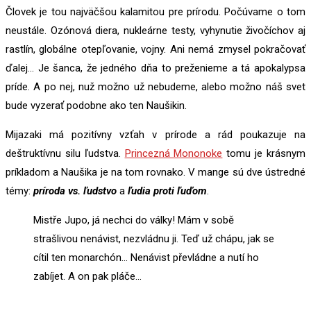
Človek je tou najväčšou kalamitou pre prírodu. Počúvame o tom
neustále. Ozónová diera, nukleárne testy, vyhynutie živočíchov aj
rastlín, globálne otepľovanie, vojny. Ani nemá zmysel pokračovať
ďalej… Je šanca, že jedného dňa to preženieme a tá apokalypsa
príde. A po nej, nuž možno už nebudeme, alebo možno náš svet
bude vyzerať podobne ako ten Naušikin.
Mijazaki má pozitívny vzťah v prírode a rád poukazuje na
deštruktívnu silu ľudstva.
Princezná Mononoke
tomu je krásnym
príkladom a Naušika je na tom rovnako. V mange sú dve ústredné
témy:
príroda vs. ľudstvo
a
ľudia proti ľuďom
.
Mistře Jupo, já nechci do války! Mám v sobě
strašlivou nenávist, nezvládnu ji. Teď už chápu, jak se
cítil ten monarchón… Nenávist převládne a nutí ho
zabíjet. A on pak pláče…