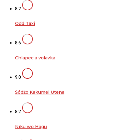
8.2
Odd Taxi
8.6
Chlapec a volavka
9.0
Šódžo Kakumei Utena
8.2
Niku wo Hagu