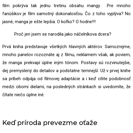
film pokrýva tak jednu tretinu obsahu mangy. Pre mnoho
fanúšikov je film samotný dokonalosťou. Čo z toho vyplýva? No
jasné, manga je ešte lepšia. O koľko? O hodne!!!
Proč jen jsem se narodila jako náčelníkova dcera?
Prvá kniha predstavuje všetkých hlavných aktérov. Samozrejme,
mnoho panelov rozoznáte aj z filmu, neklamem však, ak poviem,
že manga prekvapí úplne iným tónom. Postavy sú rozvinutejšie,
dej premyslený do detailov a podstatne temnejší. Už v prvej knihe
sa príbeh odpája od filmovej adaptácie a i keď cítite podobnosť
medzi obomi dielami, na posledných stránkach si uvedomíte, že
čítate niečo úplne iné.
Keď príroda prevezme oťaže