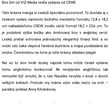
Box Set od VIZ Media vedľa vydania od CRWE
Táto krásna manga si zaslúži špeciálnu pozornosť. Tú dostala aj v
českom vydaní, namiesto bežného menšieho formátu 12,8 x 18,2
cm nakladateľstvo CREW zvolilo väčší formát 18,2 × 25,6 cm. To
je podobná výška knižky ako limitovaný box v anglickej verzii.
Lesklý prebal schováva jednoduchý elegantný tmavý finiš a vo
vnútri vás čaká vlepená farebná ilustrácia a mapa poskladaná do
vnútra. Čerešničkou na torte je ešte krásny skladací plagát.
Nie sú to síce tvrdé dosky, napriek tomu môže české vydanie
tomu anglickému konkurovať. Ak neoplývate angličtinou tak
nemusíte byť smutní, že u nás Naušika nevyšla v boxe v dvoch
veľkých knihách. Pretože my máme ešte stále niečo na vrch –
parádny preklad Anny Křivánkovej.