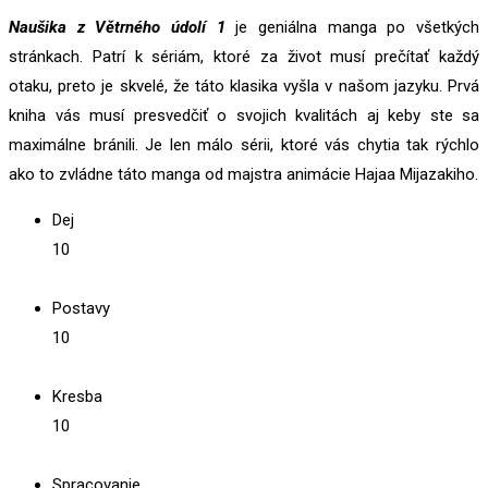
Naušika z Větrného údolí 1
je geniálna manga po všetkých
stránkach. Patrí k sériám, ktoré za život musí prečítať každý
otaku, preto je skvelé, že táto klasika vyšla v našom jazyku. Prvá
kniha vás musí presvedčiť o svojich kvalitách aj keby ste sa
maximálne bránili. Je len málo sérii, ktoré vás chytia tak rýchlo
ako to zvládne táto manga od majstra animácie Hajaa Mijazakiho.
Dej
10
Postavy
10
Kresba
10
Spracovanie