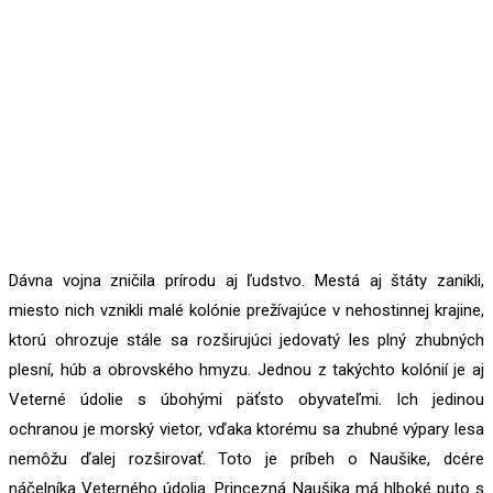
Dávna vojna zničila prírodu aj ľudstvo. Mestá aj štáty zanikli,
miesto nich vznikli malé kolónie prežívajúce v nehostinnej krajine,
ktorú ohrozuje stále sa rozširujúci jedovatý les plný zhubných
plesní, húb a obrovského hmyzu. Jednou z takýchto kolónií je aj
Veterné údolie s úbohými päťsto obyvateľmi. Ich jedinou
ochranou je morský vietor, vďaka ktorému sa zhubné výpary lesa
nemôžu ďalej rozširovať. Toto je príbeh o Naušike, dcére
náčelníka Veterného údolia. Princezná Naušika má hlboké puto s