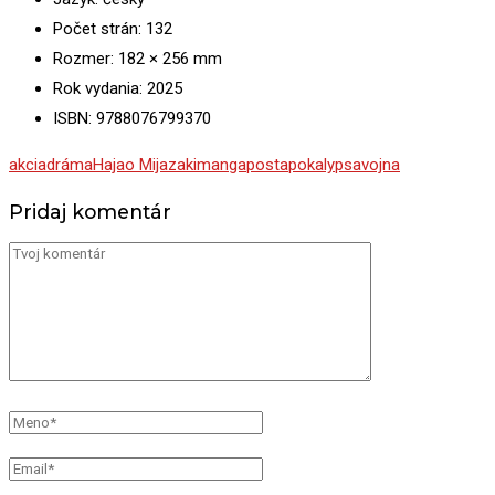
Počet strán: 132
Rozmer: 182 × 256 mm
Rok vydania: 2025
ISBN: 9788076799370
akcia
dráma
Hajao Mijazaki
manga
postapokalypsa
vojna
Pridaj komentár