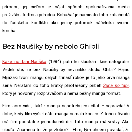
prírodou, jej cieľom je nájsť spôsob spolunažívania medzi
preživšími ľuďmi a prírodou. Bohužiaľ je namiesto toho zatiahnutá
do ľudského konfliktu ako jediný potomok náčelníka svojho
kmeňa.
Bez Naušiky by nebolo Ghibli
Kaze no tani Naušika
(1984) patrí ku klasikám kinematografie.
Vedeli ste, že bez Naušiky by nevzniklo štúdio Ghibli? Hajao
Mijazaki tvoril mangu celých trinásť rokov, je to jeho prvá manga
séria. Nerátam do toho krátky plnofarebný príbeh
Šuna no tabi
,
ktorý je hovorený rozprávačom a nemá bežný manga formát.
Film som videl, takže mangu nepotrebujem čítať – nepravda! V
dobe, kedy film vyšiel ešte manga nemala koniec. Z toho dôvodu
má film podstatne jednoduchší dej. Táto manga má vrstvy. Ako
cibuľa. Znamená to, že je zlobor? …Ehm, tým chcem povedať, že