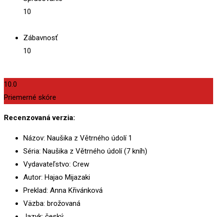
10
Zábavnosť
10
10.0
Priemerné skóre
Recenzovaná verzia:
Názov: Naušika z Větrného údolí 1
Séria: Naušika z Větrného údolí (7 kníh)
Vydavateľstvo: Crew
Autor: Hajao Mijazaki
Preklad: Anna Křivánková
Väzba: brožovaná
Jazyk: český