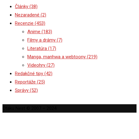
Články
(38)
Nezaradené
(2)
Recenzie
(453)
Anime
(183)
Filmy a drámy
(7)
Literatúra
(17)
Manga, manhwa a webtoony
(219)
Videohry
(27)
Redakčné tipy
(42)
Reportáže
(25)
Správy
(52)
Otaku Nest © 2007 – 2024