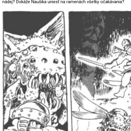
nádej? Dokáže Naušika uniesť na ramenách všetky očakávania?