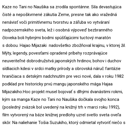
Kaze no Tani no Naušika sa zrodila spontánne. Sila devastujúca
čisté a nepoškvrnené zákutia Zeme, presne tak ako vražedná
nenávisť voči primitívnemu tvorstvu a záľuba vo vytváraní
nadpozemského sveta, lež i osobná výpoveď bezbranného
človeka boli hybnými bodmi spúšťajúcimi tuctový maratón
s dobou. Hajao Mijazaki nadovšetko zbožňoval krajinu, v ktorej žil.
Mýty, legendy, povesťami opradené príbehy rozprávajúce
neuveriteľné dobrodružstvá japonských hrdinov, bohov i duchov
sídliacich kdesi v srdci matky prírody a obrovská náruč fantázie
hraničiaca s detským nadchnutím pre veci nové, dala v roku 1982
podklad pre historicky prvú mangu japonského mága Hajaa
Mijazakiho.
Hoc projekt musel bojovať s dlhými dvanástimi rokmi,
kým sa manga Kaze no Tani no Naušika dočkala svojho konca
(posledný zväzok bol uvedený na knižný trh v marci roku 1992),
film vytvorený na báze knižnej predlohy uzrel svetlo sveta oveľa
skôr. Na naliehanie Tošia Suzukiho, ktorý odmietal vytvoriť niečo s