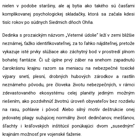
nielen v podobe staršiny, ale aj bytia ako takého sú časťami
komplikovanej psychologickej skladačky, ktorá sa začala kdesi
tisíc rokov po súdnych Siedmich dňoch Ohňa.
Dedinka s prozaickým názvom „Veterné údolie“ leží v zemi bližšie
neznámej, ťažko identifikovateľnej, za to ľahko nájditeľnej, pretože
vykazuje isté prvky slúžiace ako záchytný bod v prostredí plnom
bohatej fantázie. Či už úplne prvý záber na snehom zapadnutú
čarokrásnu krajinu razom sa meniacu na nebezpečné toxické
výpary snetí, plesní, drobných hubových zárodkov a rastlín
neznámeho pôvodu, pre človeka životu nebezpečných, v rámci
zdevastovaného ekosystému celej planéty jediným možným
riešením, ako pozdvihnúť životnú úroveň obyvateľov bez rozdielu
na rasu, pohlavie i pôvod. Alebo silný motív deštrukcie onej
jedovatej pliagy sužujúcej normálny život dedinčanov, mešťanov,
šľachty i kráľovských inštitúcií ponúkajúci dvom „susedným“
krajinám možnosť pre vojenské ťaženie.