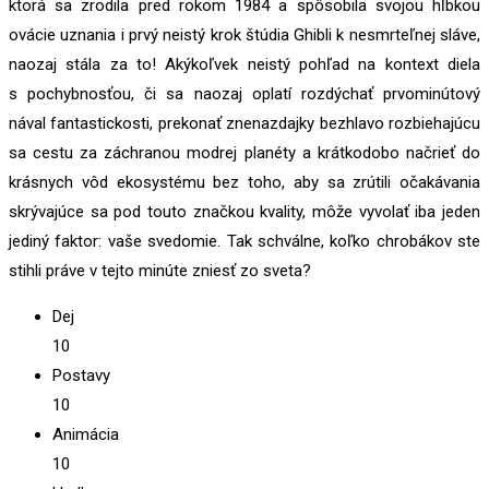
ktorá sa zrodila pred rokom 1984 a spôsobila svojou hĺbkou
ovácie uznania i prvý neistý krok štúdia Ghibli k nesmrteľnej sláve,
naozaj stála za to! Akýkoľvek neistý pohľad na kontext diela
s pochybnosťou, či sa naozaj oplatí rozdýchať prvominútový
nával fantastickosti, prekonať znenazdajky bezhlavo rozbiehajúcu
sa cestu za záchranou modrej planéty a krátkodobo načrieť do
krásnych vôd ekosystému bez toho, aby sa zrútili očakávania
skrývajúce sa pod touto značkou kvality, môže vyvolať iba jeden
jediný faktor: vaše svedomie. Tak schválne, koľko chrobákov ste
stihli práve v tejto minúte zniesť zo sveta?
Dej
10
Postavy
10
Animácia
10