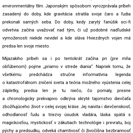
environmentálny film. Japonským spôsobom vyrozprávala príbeh
zasadený do doby, kde gravitácia stratila svoje čaro a ľudia
prekonali samých seba. Do doby, kedy zarytý fanúšik sci-fi
odvetvia začína uvažovať nad tým, či už podobné nadľudské
vymoženosti niekde nevidel a kde sláva Hviezdnych vojen má
predsa len svoje miesto.
Mijazakiho príbeh sa i po tentokrát začína pri (pre mňa
obľúbenom) pojme „priamo v strede diania“. Napriek tomu, že
všetkému predchádza stručne informatívna legenda
o katastrofálnom zničení sveta a teória možného vyústenia celej
zápletky, predsa len je tu niečo, čo pomaly, presne
a chronologicky prekvapivo odkrýva skryté tajomstvo dievčaťa
zbožňujúceho život v celej svojej kráse. Jej naivita i dievčenskosť,
odhodlanosť ľudu a triezvy úsudok vladára, láska spätá s
magickosťou, mystickosť v zákutiach technológie i prevratu, boj
pýchy a predsudku, odveká chamtivosť či živočíšna bezbrannosť