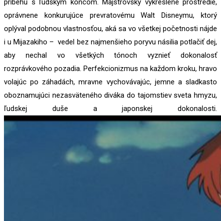
príbehu s ľudským koncom. Majstrovsky vykreslené prostredie,
oprávnene konkurujúce prevratovému Walt Disneymu, ktorý
oplýval podobnou vlastnosťou, aká sa vo všetkej početnosti nájde
i u Mijazakiho – vedel bez najmenšieho poryvu násilia potlačiť dej,
aby nechal vo všetkých tónoch vyznieť dokonalosť
rozprávkového pozadia. Perfekcionizmus na každom kroku, hravo
volajúc po záhadách, mravne vychovávajúc, jemne a sladkasto
oboznamujúci nezasväteného diváka do tajomstiev sveta hmyzu,
ľudskej duše a japonskej dokonalosti.