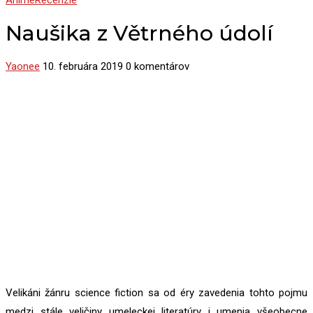
Anime
Recenzie
Naušika z Větrného údolí
Yaonee
10. februára 2019
0 komentárov
Velikáni žánru science fiction sa od éry zavedenia tohto pojmu
medzi stále veličiny umeleckej literatúry i umenia všeobecne