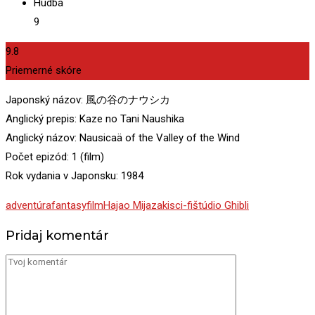
Hudba
9
9.8
Priemerné skóre
Japonský názov: 風の谷のナウシカ
Anglický prepis: Kaze no Tani Naushika
Anglický názov: Nausicaä of the Valley of the Wind
Počet epizód: 1 (film)
Rok vydania v Japonsku: 1984
adventúra
fantasy
film
Hajao Mijazaki
sci-fi
štúdio Ghibli
Pridaj komentár