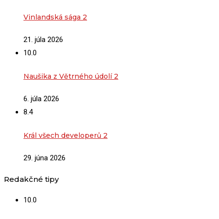
Vinlandská sága 2
21. júla 2026
10.0
Naušika z Větrného údolí 2
6. júla 2026
8.4
Král všech developerů 2
29. júna 2026
Redakčné tipy
10.0