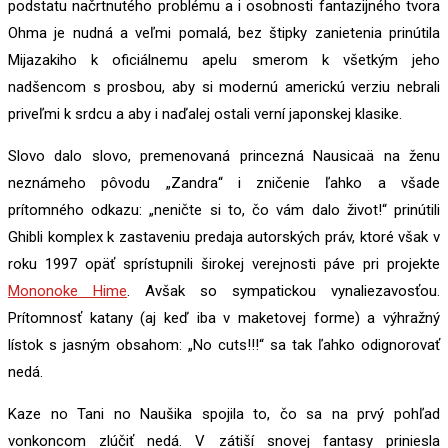
podstatu načrtnutého problému a i osobnosti fantazijného tvora
Ohma je nudná a veľmi pomalá, bez štipky zanietenia prinútila
Mijazakiho k oficiálnemu apelu smerom k všetkým jeho
nadšencom s prosbou, aby si modernú americkú verziu nebrali
priveľmi k srdcu a aby i naďalej ostali verní japonskej klasike.
Slovo dalo slovo, premenovaná princezná Nausicaä na ženu
neznámeho pôvodu „Zandra“ i zničenie ľahko a všade
prítomného odkazu: „neničte si to, čo vám dalo život!“ prinútili
Ghibli komplex k zastaveniu predaja autorských práv, ktoré však v
roku 1997 opäť sprístupnili širokej verejnosti páve pri projekte
Mononoke Hime
. Avšak so sympatickou vynaliezavosťou.
Prítomnosť katany (aj keď iba v maketovej forme) a výhražný
lístok s jasným obsahom: „No cuts!!!“ sa tak ľahko odignorovať
nedá.
Kaze no Tani no Naušika spojila to, čo sa na prvý pohľad
vonkoncom zlúčiť nedá. V zátiší snovej fantasy priniesla