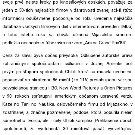
svoje prvé neisté kroky po kinosálových doskách, považuje za
jeden z 50-tich najlepších filmov v žánrovosti zvanej sci-fi (túto
informáciu oduševnene podporuje od roku uvedenia najväčšia
databáza všetkých filmových diel v internetovom prevedení IMDb)
a toho istého roku sa chvála učinená Mijazakiho smerom
podložila ocenením s ľúbezným názvom „Anime Grand Prix’84“.
Cena za slávu býva občas privysoká. Odkúpené autorské práva
zahraničnými spoločnosťami sídliacimi v Južnej Amerike boli
prvým prešľapom spoločnosti Ghibli, ktorá sa musela nechcene
popasovať so skrátenou 86 minút (zo 116) presahujúcou verziou
odvysielanou stanicou HBO. New World Pictures a Orion Pictures
v 90. rokoch sprístupnili americkým občanom upravenú verziu
Kaze no Tani no Naušika, celovečerného filmu od Mijazakiho, v
zostrihanej a značne pozmenenej podobe, ktorá pobúrila nielen
samotného tvorcu, ale i celý Ghibli komplex. Prehlásenie oboch
spoločností, že vystrihnutá 30 minútová pasáž vysvetľujúca