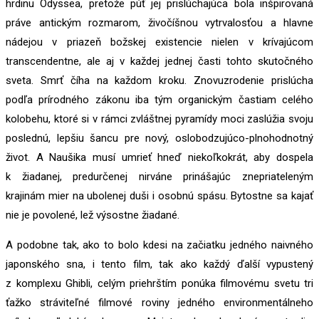
hrdinu Odyssea, pretože púť jej prislúchajúca bola inšpirovaná
práve antickým rozmarom, živočíšnou vytrvalosťou a hlavne
nádejou v priazeň božskej existencie nielen v krívajúcom
transcendentne, ale aj v každej jednej časti tohto skutočného
sveta. Smrť číha na každom kroku. Znovuzrodenie prislúcha
podľa prírodného zákonu iba tým organickým častiam celého
kolobehu, ktoré si v rámci zvláštnej pyramídy moci zaslúžia svoju
poslednú, lepšiu šancu pre nový, oslobodzujúco-plnohodnotný
život. A Naušika musí umrieť hneď niekoľkokrát, aby dospela
k žiadanej, predurčenej nirváne prinášajúc znepriateleným
krajinám mier na ubolenej duši i osobnú spásu. Bytostne sa kajať
nie je povolené, lež výsostne žiadané.
A podobne tak, ako to bolo kdesi na začiatku jedného naivného
japonského sna, i tento film, tak ako každý ďalší vypustený
z komplexu Ghibli, celým priehrštím ponúka filmovému svetu tri
ťažko stráviteľné filmové roviny jedného environmentálneho