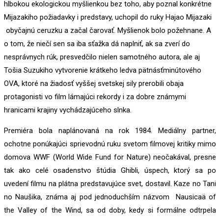
hlbokou ekologickou myšlienkou bez toho, aby poznal konkrétne
Mijazakiho požiadavky i predstavy, uchopil do ruky Hajao Mijazaki
obyčajnú ceruzku a začal čarovať. Myšlienok bolo požehnane. A
o tom, že niečí sen sa iba sťažka dá naplniť, ak sa zverí do
nesprávnych rúk, presvedčilo nielen samotného autora, ale aj
Tošia Suzukiho vytvorenie krátkeho ledva pätnásťminútového
OVA, ktoré na žiadosť vyššej svetskej sily prerobili obaja
protagonisti vo film lámajúci rekordy i za dobre známymi
hranicami krajiny vychádzajúceho slnka.
Premiéra bola naplánovaná na rok 1984. Mediálny partner,
ochotne ponúkajúci sprievodnú ruku svetom filmovej kritiky mimo
domova WWF (World Wide Fund for Nature) neočakával, presne
tak ako celé osadenstvo štúdia Ghibli, úspech, ktorý sa po
uvedení filmu na plátna predstavujúce svet, dostavil. Kaze no Tani
no Naušika, známa aj pod jednoduchším názvom Nausicaä of
the Valley of the Wind, sa od doby, kedy si formálne odtrpela