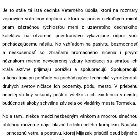
Je to stále tá istá dedinka Veterného údolia, ktorá na rozmary
vojnových votrelcov dopláca a ktorá sa počas niekoľkých minút
priam zázračnou rýchlosťou mení z uzavretého dedinského
kolektívu na otvorené priestranstvo vykazujúce odpor voči
prichádzajúcemu násiliu. No vzhľadom na pasivitu, bezmocnosť
a neskúsenosť so zbraňami hromadného ničenia i prvým
náznakom mierne nevydarenej vzbury končiacej sa smrťou ich
kráľa aktívne prijímajú porážku a spolupracujú. Spolupracujú
a ticho trpia pri pohľade na prichádzajúce technické vymoženosti
druhých svetov ničiace ich pozemky, pôdu, mesto. V priebehu
necelej stotiny sekundy prišli o všetko a ich existencia v neistej
budúcnosti akoby schválne závisela od vladárky mesta Tormekia.
No a tam… niekde medzi nezbedným vánkom a modrou slnečnou
oblohou môžeme nájsť hlavnú hrdinku celého komplexu, Naušiku
– princeznú vetra, a postavu, ktorej Mijazaki prisúdil osud bájneho