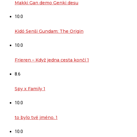
Makki Gan demo Genki desu
10.0
Kidó Senši Gundam: The Origin
10.0
Frieren – Když jedna cesta končí 1
8.6
Spy x Family 1
10.0
to bylo tvé jméno. 1
10.0