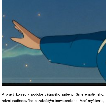
A pravý koniec v podobe vášnivého príbehu. Silne emotívneho,
rokmi nadčasového a zakaždým inovátorského. Veď myšlienka,