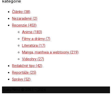
kategórie
Články
(38)
Nezaradené
(2)
Recenzie
(453)
Anime
(183)
Filmy a drámy
(7)
Literatúra
(17)
Manga, manhwa a webtoony
(219)
Videohry
(27)
Redakčné tipy
(42)
Reportáže
(25)
Správy
(52)
Otaku Nest © 2007 – 2024