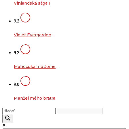
Vinlandská sága 1
9.2
Violet Evergarden
9.2
Mahócukai no Jome
9.0
Manžel mého bratra