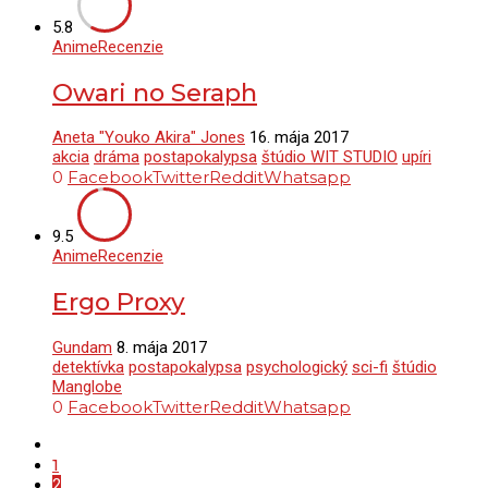
5.8
Anime
Recenzie
Owari no Seraph
Aneta "Youko Akira" Jones
16. mája 2017
akcia
dráma
postapokalypsa
štúdio WIT STUDIO
upíri
0
Facebook
Twitter
Reddit
Whatsapp
9.5
Anime
Recenzie
Ergo Proxy
Gundam
8. mája 2017
detektívka
postapokalypsa
psychologický
sci-fi
štúdio
Manglobe
0
Facebook
Twitter
Reddit
Whatsapp
1
2