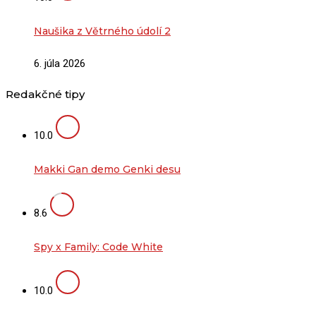
Naušika z Větrného údolí 2
6. júla 2026
Redakčné tipy
10.0
Makki Gan demo Genki desu
8.6
Spy x Family: Code White
10.0