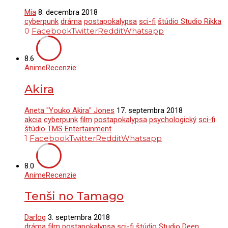
Mia
8. decembra 2018
cyberpunk
dráma
postapokalypsa
sci-fi
štúdio Studio Rikka
0
Facebook
Twitter
Reddit
Whatsapp
8.6
Anime
Recenzie
Akira
Aneta "Youko Akira" Jones
17. septembra 2018
akcia
cyberpunk
film
postapokalypsa
psychologický
sci-fi
štúdio TMS Entertainment
1
Facebook
Twitter
Reddit
Whatsapp
8.0
Anime
Recenzie
Tenši no Tamago
Darlog
3. septembra 2018
dráma
film
postapokalypsa
sci-fi
štúdio Studio Deen