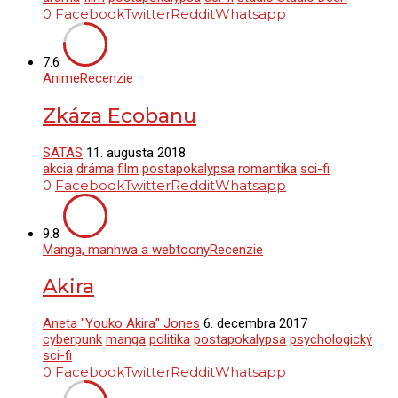
0
Facebook
Twitter
Reddit
Whatsapp
7.6
Anime
Recenzie
Zkáza Ecobanu
SATAS
11. augusta 2018
akcia
dráma
film
postapokalypsa
romantika
sci-fi
0
Facebook
Twitter
Reddit
Whatsapp
9.8
Manga, manhwa a webtoony
Recenzie
Akira
Aneta "Youko Akira" Jones
6. decembra 2017
cyberpunk
manga
politika
postapokalypsa
psychologický
sci-fi
0
Facebook
Twitter
Reddit
Whatsapp