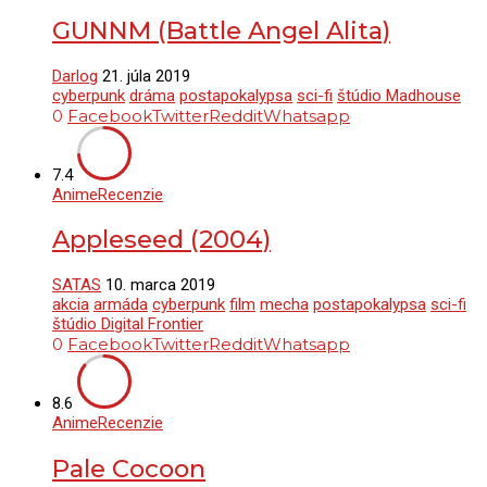
GUNNM (Battle Angel Alita)
Darlog
21. júla 2019
cyberpunk
dráma
postapokalypsa
sci-fi
štúdio Madhouse
0
Facebook
Twitter
Reddit
Whatsapp
7.4
Anime
Recenzie
Appleseed (2004)
SATAS
10. marca 2019
akcia
armáda
cyberpunk
film
mecha
postapokalypsa
sci-fi
štúdio Digital Frontier
0
Facebook
Twitter
Reddit
Whatsapp
8.6
Anime
Recenzie
Pale Cocoon