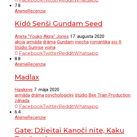
7.8
Anime
Recenzie
Kidó Senši Gundam Seed
Aneta "Youko Akira" Jones
17. augusta 2020
akcia
armáda
dráma
Gundam
mecha
romantika
sci-fi
štúdio Sunrise
vojna
0
Facebook
Twitter
Reddit
Whatsapp
8.8
Anime
Recenzie
Madlax
Hawkeye
7. mája 2020
armáda
dráma
psychologický
štúdio Bee Train Production
záhada
0
Facebook
Twitter
Reddit
Whatsapp
6.4
Anime
Recenzie
Gate: Džieitai Kanoči nite, Kaku