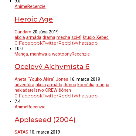
9.0
Anime
Recenzie
Heroic Age
Gundam
20. júna 2019
akcia
armáda
dráma
mecha
sci-fi
štúdio Xebec
0
Facebook
Twitter
Reddit
Whatsapp
10.0
Manga, manhwa a webtoony
Recenzie
Ocelový Alchymista 6
Aneta "Youko Akira" Jones
16. marca 2019
adventúra
akcia
armáda
dráma
komédia
manga
nakladateľstvo CREW
šónen
0
Facebook
Twitter
Reddit
Whatsapp
7.4
Anime
Recenzie
Appleseed (2004)
SATAS
10. marca 2019