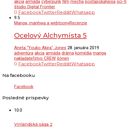
akcia
armáda
cyberpunk
film
mecha
postapokalypsa
sci-fi
štúdio Digital Frontier
0
Facebook
Twitter
Reddit
Whatsapp
9.5
Manga, manhwa a webtoony
Recenzie
Ocelový Alchymista 5
Aneta "Youko Akira" Jones
28. januára 2019
adventúra
akcia
armáda
dráma
komédia
manga
nakladateľstvo CREW
šónen
0
Facebook
Twitter
Reddit
Whatsapp
Na facebooku
Facebook
Posledné príspevky
10.0
Vinlandská sága 2