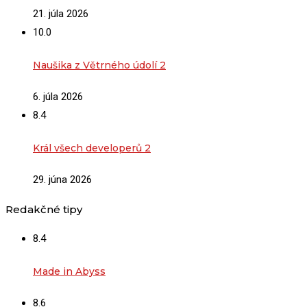
21. júla 2026
10.0
Naušika z Větrného údolí 2
6. júla 2026
8.4
Král všech developerů 2
29. júna 2026
Redakčné tipy
8.4
Made in Abyss
8.6