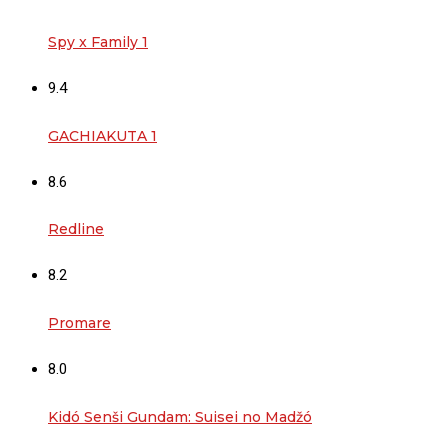
Spy x Family 1
9.4
GACHIAKUTA 1
8.6
Redline
8.2
Promare
8.0
Kidó Senši Gundam: Suisei no Madžó