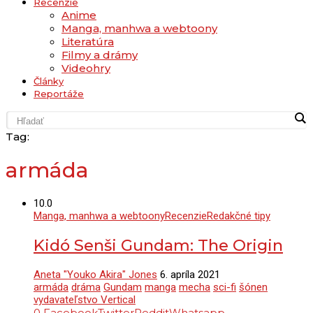
Recenzie
Anime
Manga, manhwa a webtoony
Literatúra
Filmy a drámy
Videohry
Články
Reportáže
Tag:
armáda
10.0
Manga, manhwa a webtoony
Recenzie
Redakčné tipy
Kidó Senši Gundam: The Origin
Aneta "Youko Akira" Jones
6. apríla 2021
armáda
dráma
Gundam
manga
mecha
sci-fi
šónen
vydavateľstvo Vertical
0
Facebook
Twitter
Reddit
Whatsapp