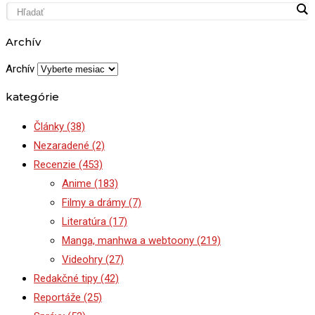
Archív
Archív
kategórie
Články
(38)
Nezaradené
(2)
Recenzie
(453)
Anime
(183)
Filmy a drámy
(7)
Literatúra
(17)
Manga, manhwa a webtoony
(219)
Videohry
(27)
Redakčné tipy
(42)
Reportáže
(25)