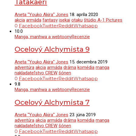
Tatakaeri
Aneta "Youko Akira" Jones
18. apríla 2020
akcia
armáda
fantasy
isekai
otaku
štúdio A-1 Pictures
0
Facebook
Twitter
Reddit
Whatsapp
10.0
Manga, manhwa a webtoony
Recenzie
Ocelový Alchymista 9
Aneta "Youko Akira" Jones
15. decembra 2019
adventúra
akcia
armáda
dráma
komédia
manga
nakladateľstvo CREW
šónen
0
Facebook
Twitter
Reddit
Whatsapp
9.8
Manga, manhwa a webtoony
Recenzie
Ocelový Alchymista 7
Aneta "Youko Akira" Jones
23. júna 2019
adventúra
akcia
armáda
dráma
komédia
manga
nakladateľstvo CREW
šónen
0
Facebook
Twitter
Reddit
Whatsapp