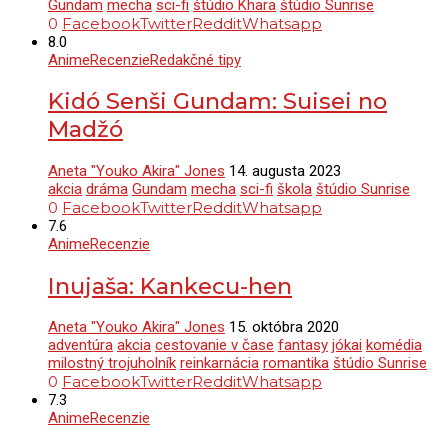
Gundam
mecha
sci-fi
štúdio Khara
štúdio Sunrise
0
Facebook
Twitter
Reddit
Whatsapp
8.0
Anime
Recenzie
Redakčné tipy
Kidó Senši Gundam: Suisei no
Madžó
Aneta "Youko Akira" Jones
14. augusta 2023
akcia
dráma
Gundam
mecha
sci-fi
škola
štúdio Sunrise
0
Facebook
Twitter
Reddit
Whatsapp
7.6
Anime
Recenzie
Inujaša: Kankecu-hen
Aneta "Youko Akira" Jones
15. októbra 2020
adventúra
akcia
cestovanie v čase
fantasy
jókai
komédia
milostný trojuholník
reinkarnácia
romantika
štúdio Sunrise
0
Facebook
Twitter
Reddit
Whatsapp
7.3
Anime
Recenzie