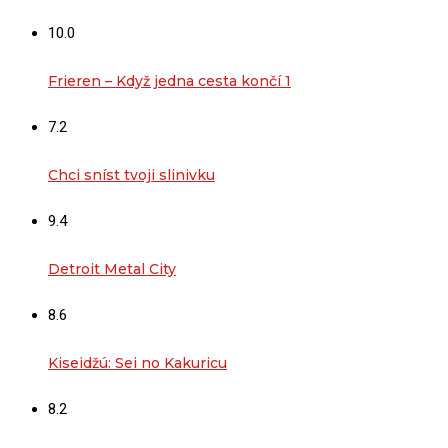
10.0
Frieren – Když jedna cesta končí 1
7.2
Chci sníst tvoji slinivku
9.4
Detroit Metal City
8.6
Kiseidžú: Sei no Kakuricu
8.2