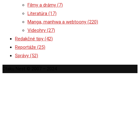
Filmy a drámy
(7)
Literatúra
(17)
Manga, manhwa a webtoony
(220)
Videohry
(27)
Redakčné tipy
(42)
Reportáže
(25)
Správy
(52)
Otaku Nest © 2007 – 2024