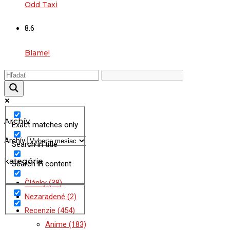
Odd Taxi
8.6
Blame!
Archív
Exact matches only
Archív
Search in title
kategórie
Search in content
Články
(38)
Nezaradené
(2)
Recenzie
(454)
Anime
(183)