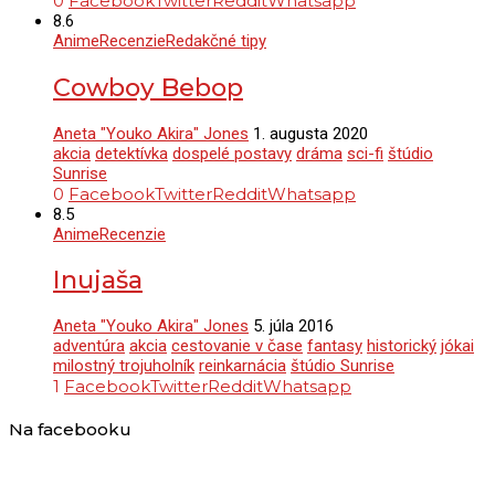
0
Facebook
Twitter
Reddit
Whatsapp
8.6
Anime
Recenzie
Redakčné tipy
Cowboy Bebop
Aneta "Youko Akira" Jones
1. augusta 2020
akcia
detektívka
dospelé postavy
dráma
sci-fi
štúdio
Sunrise
0
Facebook
Twitter
Reddit
Whatsapp
8.5
Anime
Recenzie
Inujaša
Aneta "Youko Akira" Jones
5. júla 2016
adventúra
akcia
cestovanie v čase
fantasy
historický
jókai
milostný trojuholník
reinkarnácia
štúdio Sunrise
1
Facebook
Twitter
Reddit
Whatsapp
Na facebooku