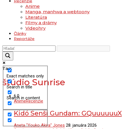
Recenzie
Anime
Manga, manhwa a webtoony
Literatúra
Filmy a drámy
Videohry
Články
Reportáže
Tag:
Exact matches only
štúdio Sunrise
Search in title
6.0
Search in content
Anime
Recenzie
Kidó Senši Gundam: GQuuuuuuX
Aneta "Youko Akira" Jones
28. januára 2026