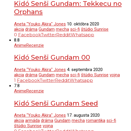
Kidó Senši Gundam: Tekkecu no
Orphans
Aneta "Youko Akira" Jones
10. októbra 2020
akcia
dráma
Gundam
mecha
sci-fi
štúdio Sunrise
0
Facebook
Twitter
Reddit
Whatsapp
8.8
Anime
Recenzie
Kidó Senši Gundam 00
Aneta "Youko Akira" Jones
4. septembra 2020
akcia
dráma
Gundam
mecha
sci-fi
štúdio Sunrise
vojna
1
Facebook
Twitter
Reddit
Whatsapp
7.8
Anime
Recenzie
Kidó Senši Gundam Seed
Aneta "Youko Akira" Jones
17. augusta 2020
akcia
armáda
dráma
Gundam
mecha
romantika
sci-fi
štúdio Sunrise
vojna