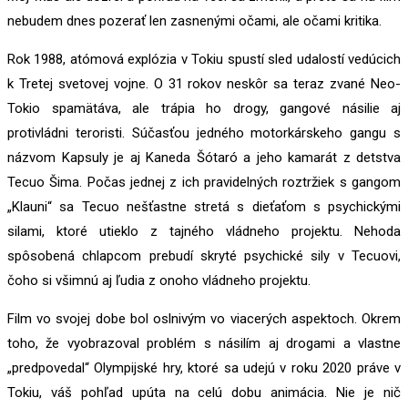
nebudem dnes pozerať len zasnenými očami, ale očami kritika.
Rok 1988, atómová explózia v Tokiu spustí sled udalostí vedúcich
k Tretej svetovej vojne. O 31 rokov neskôr sa teraz zvané Neo-
Tokio spamätáva, ale trápia ho drogy, gangové násilie aj
protivládni teroristi. Súčasťou jedného motorkárskeho gangu s
názvom Kapsuly je aj Kaneda Šótaró a jeho kamarát z detstva
Tecuo Šima. Počas jednej z ich pravidelných roztržiek s gangom
„Klauni“ sa Tecuo nešťastne stretá s dieťaťom s psychickými
silami, ktoré utieklo z tajného vládneho projektu. Nehoda
spôsobená chlapcom prebudí skryté psychické sily v Tecuovi,
čoho si všimnú aj ľudia z onoho vládneho projektu.
Film vo svojej dobe bol oslnivým vo viacerých aspektoch. Okrem
toho, že vyobrazoval problém s násilím aj drogami a vlastne
„predpovedal“ Olympijské hry, ktoré sa udejú v roku 2020 práve v
Tokiu, váš pohľad upúta na celú dobu animácia. Nie je nič