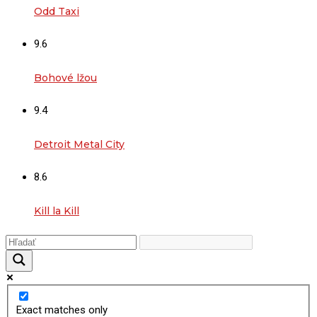
Odd Taxi
9.6
Bohové lžou
9.4
Detroit Metal City
8.6
Kill la Kill
Exact matches only