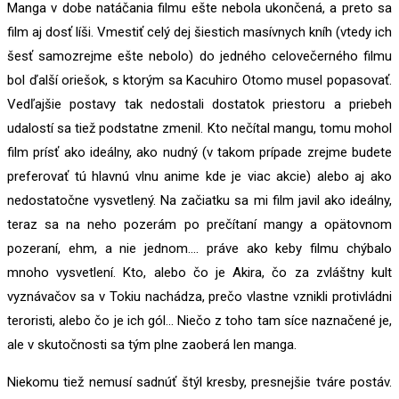
Manga v dobe natáčania filmu ešte nebola ukončená, a preto sa
film aj dosť líši. Vmestiť celý dej šiestich masívnych kníh (vtedy ich
šesť samozrejme ešte nebolo) do jedného celovečerného filmu
bol ďalší oriešok, s ktorým sa Kacuhiro Otomo musel popasovať.
Vedľajšie postavy tak nedostali dostatok priestoru a priebeh
udalostí sa tiež podstatne zmenil. Kto nečítal mangu, tomu mohol
film prísť ako ideálny, ako nudný (v takom prípade zrejme budete
preferovať tú hlavnú vlnu anime kde je viac akcie) alebo aj ako
nedostatočne vysvetlený. Na začiatku sa mi film javil ako ideálny,
teraz sa na neho pozerám po prečítaní mangy a opätovnom
pozeraní, ehm, a nie jednom…. práve ako keby filmu chýbalo
mnoho vysvetlení. Kto, alebo čo je Akira, čo za zvláštny kult
vyznávačov sa v Tokiu nachádza, prečo vlastne vznikli protivládni
teroristi, alebo čo je ich gól… Niečo z toho tam síce naznačené je,
ale v skutočnosti sa tým plne zaoberá len manga.
Niekomu tiež nemusí sadnúť štýl kresby, presnejšie tváre postáv.