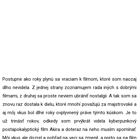
Postupne ako roky plynú sa vraciam k filmom, ktoré som naozaj
dlho nevidela. Z jednej strany zoznamujem rada iných s dobrými
filmami, z druhej sa proste neviem ubrániť nostalgii. A tak som sa
znovu raz dostala k dielu, ktoré mnohí považujú za majstrovské a
aj môj vkus bol dlhé roky ovplyvnený práve týmto kúskom. Je to
už trinásť rokov, odkedy som prvýkrát videla kyberpunkový
postapokalyptický film Akira a doteraz na neho musím spomínať.
Môj vkus ale dozrel a pohľad na veci sa zmenil, a preto sa na film