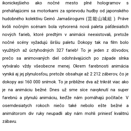
ikonickejšieho ako nočné mesto plné hologramov s
preháňajúcimi sa motorkami za sprievodu hudby od japonského
hudobného kolektívu Geinó Jamaširogumi (芸能山城組 ). Práve
kvôli nočným scénam bola vytvorená nová paleta päťdesiatich
nových farieb, ktoré predtým v animácii neexistovali, pretože
nočné scény vyžadujú širšiu paletu. Dokopy tak na film bolo
využitých až úctyhodných 327 farieb! To je jeden z dôvodov,
prečo sa animovaných diel odohrávajúcich po západe slnka
vytváralo vždy všeobecne menej. Okrem farebnosti animácia
vyniká aj jej plynulosťou, pretože obsahuje až 2 212 záberov, čo je
dokopy asi 160 000 snímok. To je približne dva až trikrát viac ako
je na animáciu bežné. Dnes už sme síce navyknutí na super
farebnú a plynulú animáciu, keďže nám pomáhajú počítače. V
osemdesiatych rokoch niečo také nebolo ešte bežné a
animátorom div ruky neupadli aby nám mohli priniesť kvalitnú
zábavu.