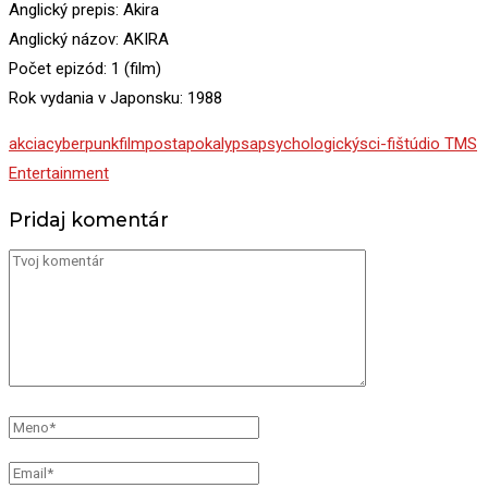
Anglický prepis: Akira
Anglický názov: AKIRA
Počet epizód: 1 (film)
Rok vydania v Japonsku: 1988
akcia
cyberpunk
film
postapokalypsa
psychologický
sci-fi
štúdio TMS
Entertainment
Pridaj komentár