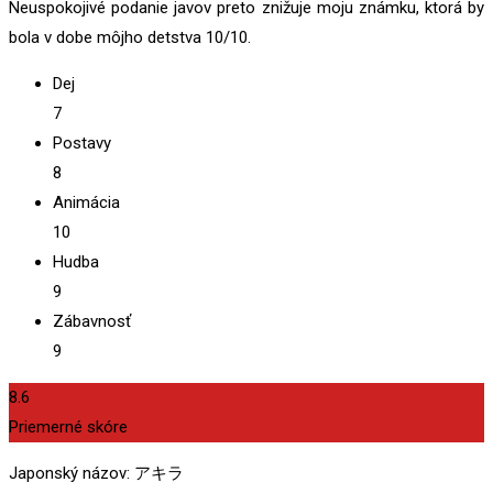
Neuspokojivé podanie javov preto znižuje moju známku, ktorá by
bola v dobe môjho detstva 10/10.
Dej
7
Postavy
8
Animácia
10
Hudba
9
Zábavnosť
9
8.6
Priemerné skóre
Japonský názov: アキラ