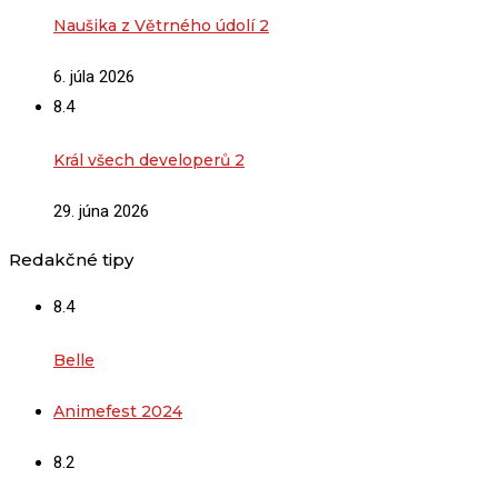
Naušika z Větrného údolí 2
6. júla 2026
8.4
Král všech developerů 2
29. júna 2026
Redakčné tipy
8.4
Belle
Animefest 2024
8.2