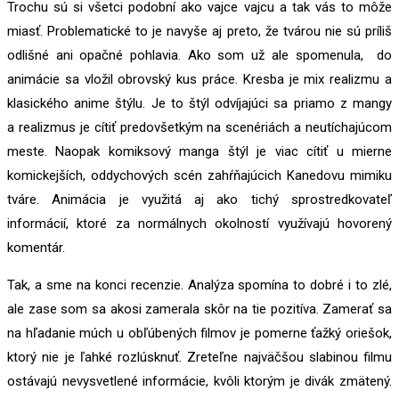
Trochu sú si všetci podobní ako vajce vajcu a tak vás to môže
miasť. Problematické to je navyše aj preto, že tvárou nie sú príliš
odlišné ani opačné pohlavia. Ako som už ale spomenula, do
animácie sa vložil obrovský kus práce. Kresba je mix realizmu a
klasického anime štýlu. Je to štýl odvíjajúci sa priamo z mangy
a realizmus je cítiť predovšetkým na scenériách a neutíchajúcom
meste. Naopak komiksový manga štýl je viac cítiť u mierne
komickejších, oddychových scén zahŕňajúcich Kanedovu mimiku
tváre. Animácia je využitá aj ako tichý sprostredkovateľ
informácií, ktoré za normálnych okolností využívajú hovorený
komentár.
Tak, a sme na konci recenzie. Analýza spomína to dobré i to zlé,
ale zase som sa akosi zamerala skôr na tie pozitíva. Zamerať sa
na hľadanie múch u obľúbených filmov je pomerne ťažký oriešok,
ktorý nie je ľahké rozlúsknuť. Zreteľne najväčšou slabinou filmu
ostávajú nevysvetlené informácie, kvôli ktorým je divák zmätený.