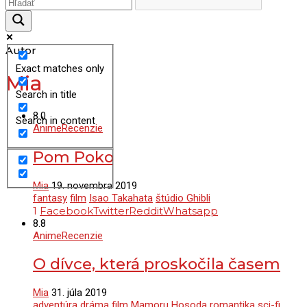
Autor
Exact matches only
Mia
Search in title
8.0
Search in content
Anime
Recenzie
Pom Poko
Mia
19. novembra 2019
fantasy
film
Isao Takahata
štúdio Ghibli
1
Facebook
Twitter
Reddit
Whatsapp
8.8
Anime
Recenzie
O dívce, která proskočila časem
Mia
31. júla 2019
adventúra
dráma
film
Mamoru Hosoda
romantika
sci-fi