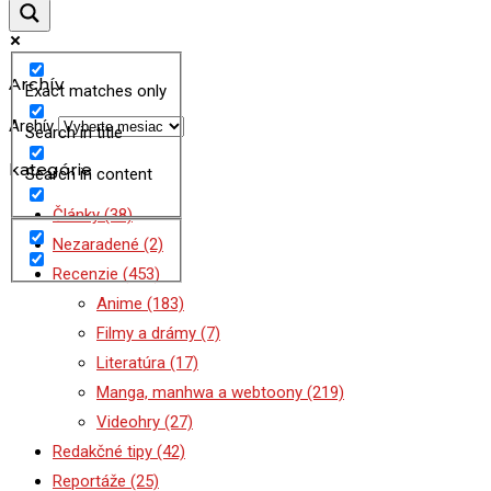
Archív
Exact matches only
Archív
Search in title
kategórie
Search in content
Články
(38)
Nezaradené
(2)
Recenzie
(453)
Anime
(183)
Filmy a drámy
(7)
Literatúra
(17)
Manga, manhwa a webtoony
(219)
Videohry
(27)
Redakčné tipy
(42)
Reportáže
(25)