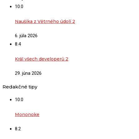
10.0
Naušika z Větrného údolí 2
6. júla 2026
8.4
Král všech developerů 2
29. júna 2026
Redakčné tipy
10.0
Mononoke
8.2