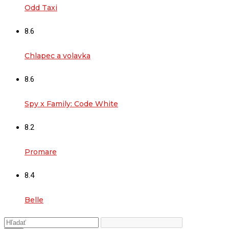
Odd Taxi
8.6
Chlapec a volavka
8.6
Spy x Family: Code White
8.2
Promare
8.4
Belle