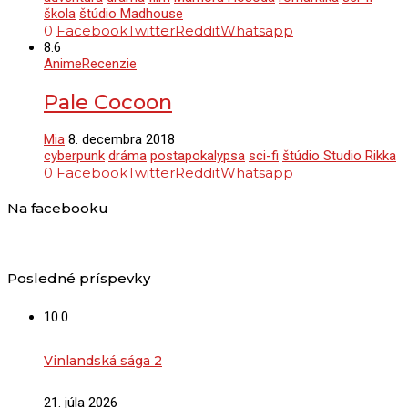
škola
štúdio Madhouse
0
Facebook
Twitter
Reddit
Whatsapp
8.6
Anime
Recenzie
Pale Cocoon
Mia
8. decembra 2018
cyberpunk
dráma
postapokalypsa
sci-fi
štúdio Studio Rikka
0
Facebook
Twitter
Reddit
Whatsapp
Na facebooku
Posledné príspevky
10.0
Vinlandská sága 2
21. júla 2026