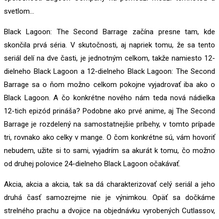
svetlom…
Black Lagoon: The Second Barrage začína presne tam, kde
skončila prvá séria. V skutočnosti, aj napriek tomu, že sa tento
seriál delí na dve časti, je jednotným celkom, takže namiesto 12-
dielneho Black Lagoon a 12-dielneho Black Lagoon: The Second
Barrage sa o ňom možno celkom pokojne vyjadrovať iba ako o
Black Lagoon. A čo konkrétne nového nám teda nová nádielka
12-tich epizód prináša? Podobne ako prvé anime, aj The Second
Barrage je rozdelený na samostatnejšie príbehy, v tomto prípade
tri, rovnako ako celky v mange. O čom konkrétne sú, vám hovoriť
nebudem, užite si to sami, vyjadrím sa akurát k tomu, čo možno
od druhej polovice 24-dielneho Black Lagoon očakávať.
Akcia, akcia a akcia, tak sa dá charakterizovať celý seriál a jeho
druhá časť samozrejme nie je výnimkou. Opäť sa dočkáme
strelného prachu a dvojice na objednávku vyrobených Cutlassov,