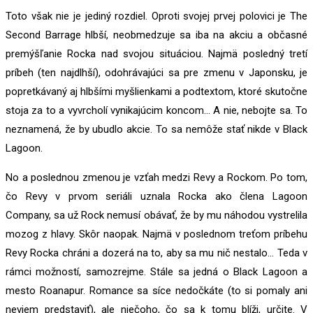
Toto však nie je jediný rozdiel. Oproti svojej prvej polovici je The
Second Barrage hlbší, neobmedzuje sa iba na akciu a občasné
premýšľanie Rocka nad svojou situáciou. Najmä posledný tretí
príbeh (ten najdlhší), odohrávajúci sa pre zmenu v Japonsku, je
popretkávaný aj hlbšími myšlienkami a podtextom, ktoré skutočne
stoja za to a vyvrcholí vynikajúcim koncom… A nie, nebojte sa. To
neznamená, že by ubudlo akcie. To sa nemôže stať nikde v Black
Lagoon.
No a poslednou zmenou je vzťah medzi Revy a Rockom. Po tom,
čo Revy v prvom seriáli uznala Rocka ako člena Lagoon
Company, sa už Rock nemusí obávať, že by mu náhodou vystrelila
mozog z hlavy. Skôr naopak. Najmä v poslednom treťom príbehu
Revy Rocka chráni a dozerá na to, aby sa mu nič nestalo… Teda v
rámci možností, samozrejme. Stále sa jedná o Black Lagoon a
mesto Roanapur. Romance sa síce nedočkáte (to si pomaly ani
neviem predstaviť), ale niečoho, čo sa k tomu blíži, určite. V