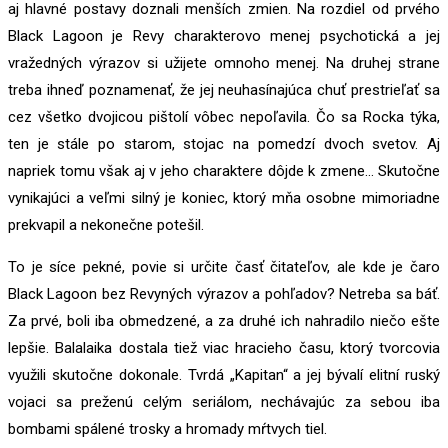
aj hlavné postavy doznali menších zmien. Na rozdiel od prvého
Black Lagoon je Revy charakterovo menej psychotická a jej
vražedných výrazov si užijete omnoho menej. Na druhej strane
treba ihneď poznamenať, že jej neuhasínajúca chuť prestrieľať sa
cez všetko dvojicou pištolí vôbec nepoľavila. Čo sa Rocka týka,
ten je stále po starom, stojac na pomedzí dvoch svetov. Aj
napriek tomu však aj v jeho charaktere dôjde k zmene… Skutočne
vynikajúci a veľmi silný je koniec, ktorý mňa osobne mimoriadne
prekvapil a nekonečne potešil.
To je síce pekné, povie si určite časť čitateľov, ale kde je čaro
Black Lagoon bez Revyných výrazov a pohľadov? Netreba sa báť.
Za prvé, boli iba obmedzené, a za druhé ich nahradilo niečo ešte
lepšie. Balalaika dostala tiež viac hracieho času, ktorý tvorcovia
využili skutočne dokonale. Tvrdá „Kapitan“ a jej bývalí elitní ruský
vojaci sa preženú celým seriálom, nechávajúc za sebou iba
bombami spálené trosky a hromady mŕtvych tiel.