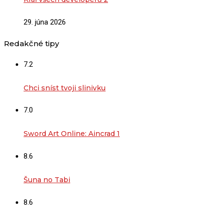
29. júna 2026
Redakčné tipy
7.2
Chci sníst tvoji slinivku
7.0
Sword Art Online: Aincrad 1
8.6
Šuna no Tabi
8.6