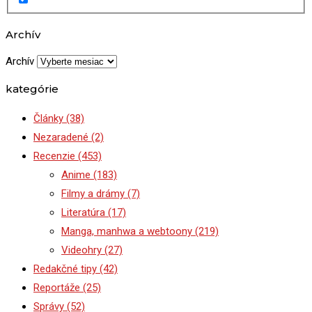
Archív
Archív
kategórie
Články
(38)
Nezaradené
(2)
Recenzie
(453)
Anime
(183)
Filmy a drámy
(7)
Literatúra
(17)
Manga, manhwa a webtoony
(219)
Videohry
(27)
Redakčné tipy
(42)
Reportáže
(25)
Správy
(52)