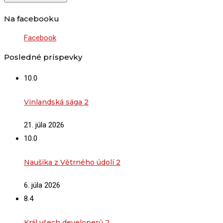
Na facebooku
Facebook
Posledné príspevky
10.0
Vinlandská sága 2
21. júla 2026
10.0
Naušika z Větrného údolí 2
6. júla 2026
8.4
Král všech developerů 2