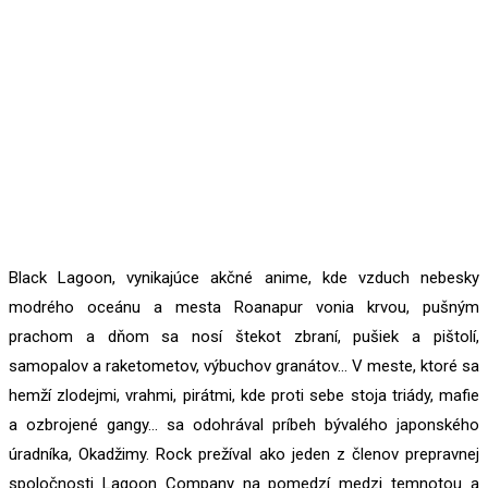
Black Lagoon, vynikajúce akčné anime, kde vzduch nebesky
modrého oceánu a mesta Roanapur vonia krvou, pušným
prachom a dňom sa nosí štekot zbraní, pušiek a pištolí,
samopalov a raketometov, výbuchov granátov… V meste, ktoré sa
hemží zlodejmi, vrahmi, pirátmi, kde proti sebe stoja triády, mafie
a ozbrojené gangy… sa odohrával príbeh bývalého japonského
úradníka, Okadžimy. Rock prežíval ako jeden z členov prepravnej
spoločnosti Lagoon Company na pomedzí medzi temnotou a