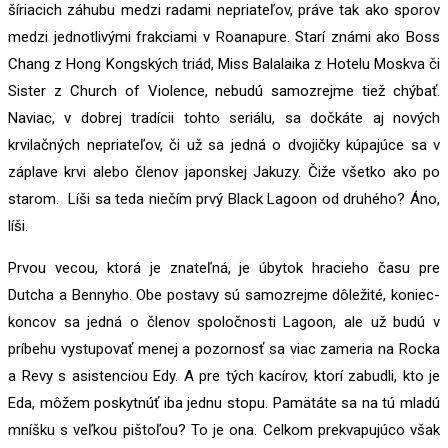
šíriacich záhubu medzi radami nepriateľov, práve tak ako sporov
medzi jednotlivými frakciami v Roanapure. Starí známi ako Boss
Chang z Hong Kongských triád, Miss Balalaika z Hotelu Moskva či
Sister z Church of Violence, nebudú samozrejme tiež chýbať.
Naviac, v dobrej tradícii tohto seriálu, sa dočkáte aj nových
krvilačných nepriateľov, či už sa jedná o dvojičky kúpajúce sa v
záplave krvi alebo členov japonskej Jakuzy. Čiže všetko ako po
starom. Líši sa teda niečím prvý Black Lagoon od druhého? Áno,
líši.
Prvou vecou, ktorá je znateľná, je úbytok hracieho času pre
Dutcha a Bennyho. Obe postavy sú samozrejme dôležité, koniec-
koncov sa jedná o členov spoločnosti Lagoon, ale už budú v
príbehu vystupovať menej a pozornosť sa viac zameria na Rocka
a Revy s asistenciou Edy. A pre tých kacírov, ktorí zabudli, kto je
Eda, môžem poskytnúť iba jednu stopu. Pamätáte sa na tú mladú
mníšku s veľkou pištoľou? To je ona. Celkom prekvapujúco však