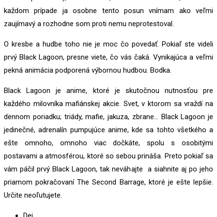
každom prípade ja osobne tento posun vnímam ako veľmi
zaujímavý a rozhodne som proti nemu neprotestoval.
O kresbe a hudbe toho nie je moc čo povedať. Pokiaľ ste videli
prvý Black Lagoon, presne viete, čo vás čaká. Vynikajúca a veľmi
pekná animácia podporená výbornou hudbou. Bodka.
Black Lagoon je anime, ktoré je skutočnou nutnosťou pre
každého milovníka mafiánskej akcie. Svet, v ktorom sa vraždí na
dennom poriadku; triády, mafie, jakuza, zbrane… Black Lagoon je
jedinečné, adrenalín pumpujúce anime, kde sa tohto všetkého a
ešte omnoho, omnoho viac dočkáte, spolu s osobitými
postavami a atmosférou, ktoré so sebou prináša. Preto pokiaľ sa
vám páčil prvý Black Lagoon, tak neváhajte a siahnite aj po jeho
priamom pokračovaní The Second Barrage, ktoré je ešte lepšie.
Určite neoľutujete.
Dej