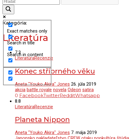
Kategória:
Exact matches only
Literatúra
Search in title
7.3
Search in content
Literatúra
Recenzie
Konec stříbrného věku
Aneta "Youko Akira" Jones
26. júla 2019
akcia
battle royale
novela
Odeon
satira
0
Facebook
Twitter
Reddit
Whatsapp
8.8
Literatúra
Recenzie
Planeta Nippon
Aneta "Youko Akira" Jones
7. mája 2019
Japonsko
nakladateľstvo CREW
otaku
popkultúra
štúdia