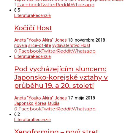
1
Facebook
Twitter
Reddit
Whatsapp
8.5
Literatúra
Recenzie
Kočičí Host
Aneta "Youko Akira" Jones
18. novembra 2018
novela
slice-of-life
vydavateľstvo Host
0
Facebook
Twitter
Reddit
Whatsapp
Literatúra
Recenzie
Pod vycházejícím sluncem:
Japonsko-korejské vztahy v
průběhu 19. a 20. století
Aneta "Youko Akira" Jones
17. mája 2018
Japonsko
Kórea
štúdia
0
Facebook
Twitter
Reddit
Whatsapp
6.2
Literatúra
Recenzie
Xenoforming – prvý stret