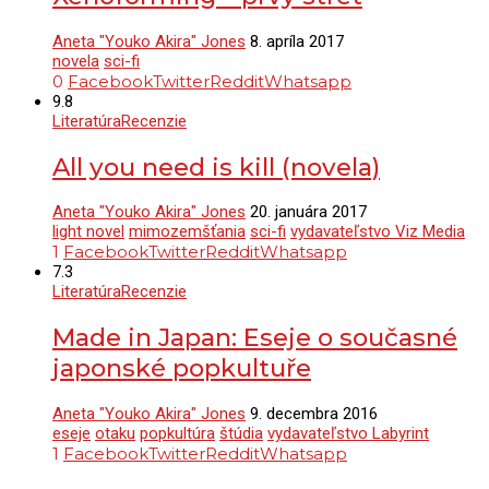
Aneta "Youko Akira" Jones
8. apríla 2017
novela
sci-fi
0
Facebook
Twitter
Reddit
Whatsapp
9.8
Literatúra
Recenzie
All you need is kill (novela)
Aneta "Youko Akira" Jones
20. januára 2017
light novel
mimozemšťania
sci-fi
vydavateľstvo Viz Media
1
Facebook
Twitter
Reddit
Whatsapp
7.3
Literatúra
Recenzie
Made in Japan: Eseje o současné
japonské popkultuře
Aneta "Youko Akira" Jones
9. decembra 2016
eseje
otaku
popkultúra
štúdia
vydavateľstvo Labyrint
1
Facebook
Twitter
Reddit
Whatsapp