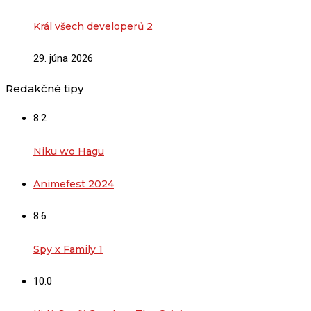
Král všech developerů 2
29. júna 2026
Redakčné tipy
8.2
Niku wo Hagu
Animefest 2024
8.6
Spy x Family 1
10.0