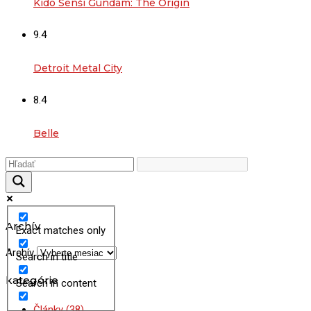
Kidó Senši Gundam: The Origin
9.4
Detroit Metal City
8.4
Belle
Archív
Exact matches only
Archív
Search in title
kategórie
Search in content
Články
(38)