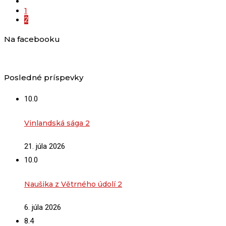
1
2
Na facebooku
Posledné príspevky
10.0
Vinlandská sága 2
21. júla 2026
10.0
Naušika z Větrného údolí 2
6. júla 2026
8.4