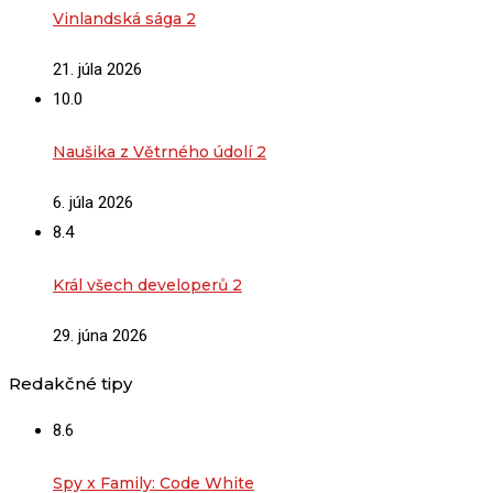
Vinlandská sága 2
21. júla 2026
10.0
Naušika z Větrného údolí 2
6. júla 2026
8.4
Král všech developerů 2
29. júna 2026
Redakčné tipy
8.6
Spy x Family: Code White