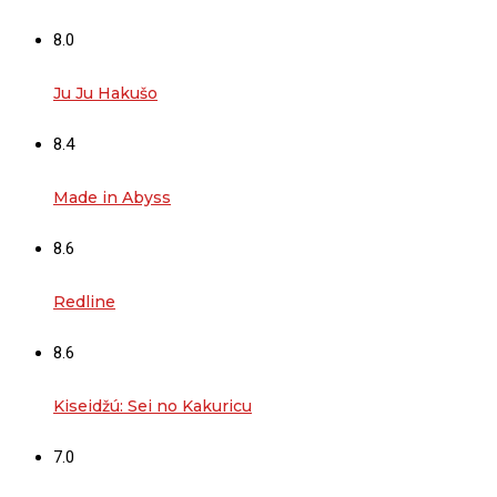
8.0
Ju Ju Hakušo
8.4
Made in Abyss
8.6
Redline
8.6
Kiseidžú: Sei no Kakuricu
7.0