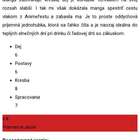
rozsah slabší. I tak mi však dokázala manga spestriť cestu
vlakom z Animefestu a zabavila ma. Je to proste oddychová
príjemná jednohubka, ktorá sa ľahko číta a je naozaj ideálna do
teplých slnečných dní pri drinku či ľadovej drti so zákuskom.
Dej
6
Postavy
6
Kresba
8
Spracovanie
7
6.8
Priemerné skóre