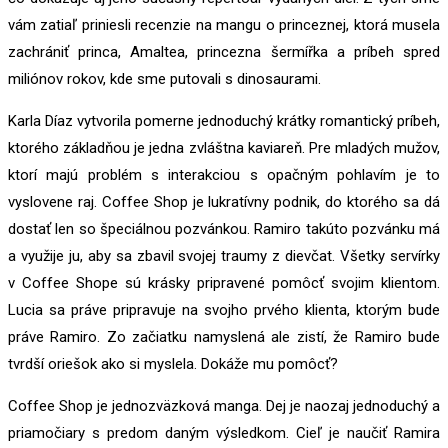
vám zatiaľ priniesli recenzie na mangu o princeznej, ktorá musela
zachrániť princa, Amaltea, princezna šermířka a príbeh spred
miliónov rokov, kde sme putovali s dinosaurami.
Karla Díaz vytvorila pomerne jednoduchý krátky romantický príbeh,
ktorého základňou je jedna zvláštna kaviareň. Pre mladých mužov,
ktorí majú problém s interakciou s opačným pohlavím je to
vyslovene raj. Coffee Shop je lukratívny podnik, do ktorého sa dá
dostať len so špeciálnou pozvánkou. Ramiro takúto pozvánku má
a využije ju, aby sa zbavil svojej traumy z dievčat. Všetky servírky
v Coffee Shope sú krásky pripravené pomôcť svojim klientom.
Lucia sa práve pripravuje na svojho prvého klienta, ktorým bude
práve Ramiro. Zo začiatku namyslená ale zistí, že Ramiro bude
tvrdší oriešok ako si myslela. Dokáže mu pomôcť?
Coffee Shop je jednozväzková manga. Dej je naozaj jednoduchý a
priamočiary s predom daným výsledkom. Cieľ je naučiť Ramira