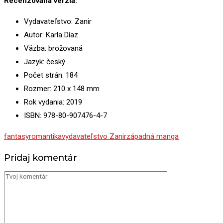
Recenzovaná verzia:
Vydavateľstvo: Zanir
Autor: Karla Díaz
Väzba: brožovaná
Jazyk: český
Počet strán: 184
Rozmer: 210 x 148 mm
Rok vydania: 2019
ISBN: 978-80-907476-4-7
fantasy
romantika
vydavateľstvo Zanir
západná manga
Pridaj komentár