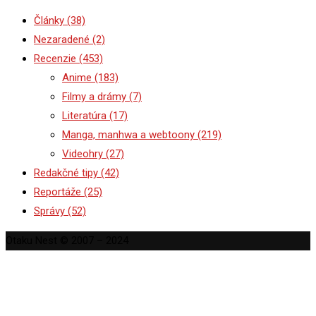
Články
(38)
Nezaradené
(2)
Recenzie
(453)
Anime
(183)
Filmy a drámy
(7)
Literatúra
(17)
Manga, manhwa a webtoony
(219)
Videohry
(27)
Redakčné tipy
(42)
Reportáže
(25)
Správy
(52)
Otaku Nest © 2007 – 2024