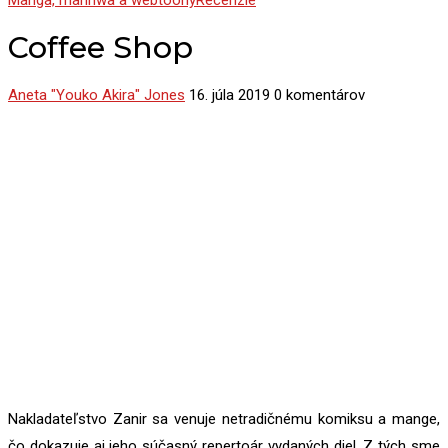
Manga, manhwa a webtoony
Recenzie
Coffee Shop
Aneta "Youko Akira" Jones
16. júla 2019
0 komentárov
Nakladateľstvo Zanir sa venuje netradičnému komiksu a mange,
čo dokazuje aj jeho súčasný repertoár vydaných diel. Z tých sme