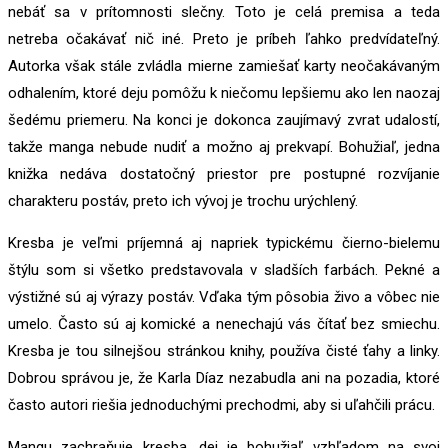
nebáť sa v prítomnosti slečny. Toto je celá premisa a teda
netreba očakávať nič iné. Preto je príbeh ľahko predvídateľný.
Autorka však stále zvládla mierne zamiešať karty neočakávaným
odhalením, ktoré deju pomôžu k niečomu lepšiemu ako len naozaj
šedému priemeru. Na konci je dokonca zaujímavý zvrat udalostí,
takže manga nebude nudiť a možno aj prekvapí. Bohužiaľ, jedna
knižka nedáva dostatočný priestor pre postupné rozvíjanie
charakteru postáv, preto ich vývoj je trochu urýchlený.
Kresba je veľmi príjemná aj napriek typickému čierno-bielemu
štýlu som si všetko predstavovala v sladších farbách. Pekné a
výstižné sú aj výrazy postáv. Vďaka tým pôsobia živo a vôbec nie
umelo. Často sú aj komické a nenechajú vás čítať bez smiechu.
Kresba je tou silnejšou stránkou knihy, používa čisté ťahy a linky.
Dobrou správou je, že Karla Díaz nezabudla ani na pozadia, ktoré
často autori riešia jednoduchými prechodmi, aby si uľahčili prácu.
Mangu zachraňuje kresba, dej je bohužiaľ vzhľadom na svoj