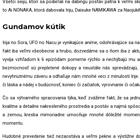
Všetci seijú, ktorí sa podieľali na dabingu postáv patria k veľm
to Ai NONAKA, ktorá dabovala Iriju, Daisuke NAMIKAWA za Naojuk
Gundamov kútik
Irija no Sora, UFO no Nacu je vynikajúce anime, odohrávajúce sa n
fakt iba veľmi všeobecne a hrubo, dozvedáme sa o ňom iba z aktuá
vyvíja vzhľadom k 6 epizódam pomerne rýchlo a nechýbajú mu ani
bezmocnosť sú prepletené dokopy a neustále nás sprevádzajú, o
nevyhnutnému záveru a odhaľuje nám mnohé veci z minulosti Irije.
či láska a nádej v budúcnosť, koniec či začiatok, vyrovnanie či o
Čo sa výtvarného spracovania týka, keď zvážime fakt, že sa jedn
kvalitne a detailne nakresleného prostredia a postáv a najmä spô
a zemou, kresba mimoriadne umocňuje mnohé dôležité momenty
momentu.
Hudobné prevedenie tiež nezaostáva a veľmi pekne a výstižne do