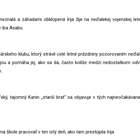
eznalá a záhadami obklopená Irija žije na neďalekej vojenskej le
e iba Asabu.
árskeho klubu, ktorý strávil celé letné prázdniny pozorovaním neď
 Irijou a pomáha jej, ako sa dá, často kolíše medzi nedostatkom o
n.
ský, tajomný Kanin „starší brat“ sa objavuje v tých najneočakávan
a škole pracovať v ten istý deň, ako tam prestúpila Irija.