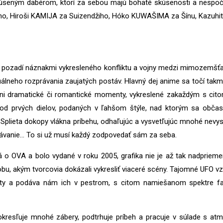
i skúseným dabérom, ktorí za sebou majú bohaté skúsenosti a nespo
iho, Hiroši KAMIJA za Suizendžiho, Hóko KUWAŠIMA za Šínu, Kazuh
a pozadí náznakmi vykresleného konfliktu a vojny medzi mimozemšťanmi
lneho rozprávania zaujatých postáv. Hlavný dej anime sa točí takme
 dramatické či romantické momenty, vykreslené zakaždým s citom 
d prvých dielov, podaných v ľahšom štýle, nad ktorým sa občas u
 Splieta dokopy vlákna príbehu, odhaľujúc a vysvetľujúc mnohé nevys
čakávanie… To si už musí každý zodpovedať sám za seba.
á o OVA a bolo vydané v roku 2005, grafika nie je až tak nadprieme
sobu, akým tvorcovia dokázali vykresliť viaceré scény. Tajomné UF
 a podáva nám ich v pestrom, s citom namiešanom spektre farie
kresľuje mnohé zábery, podtrhuje príbeh a pracuje v súlade s atm