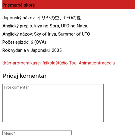
Priemerné skóre
Japonský názov: イリヤの空、UFOの夏
Anglický prepis: Iriya no Sora, UFO no Natsu
Anglický názov: Sky of Iriya, Summer of UFO
Počet epizód: 6 (OVA)
Rok vydania v Japonsku: 2005
dráma
romantika
sci-fi
škola
štúdio Toei Animation
tragédia
Pridaj komentár