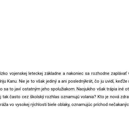
blízko vojenskej leteckej základne a nakoniec sa rozhodne zapláva
ju Kanu. Nie je to však jediný a ani poslednýkrát, čo ju uvidí, keďže
ako sa to javí ostatným jeho spolužiakom. Naojukiho však trápia iné 
 jej tak často cez školský rozhlas oznamujú volania? Kto je nová z
ráža vo vysokej rýchlosti biele oblaky, oznamujúc príchod nečakaných