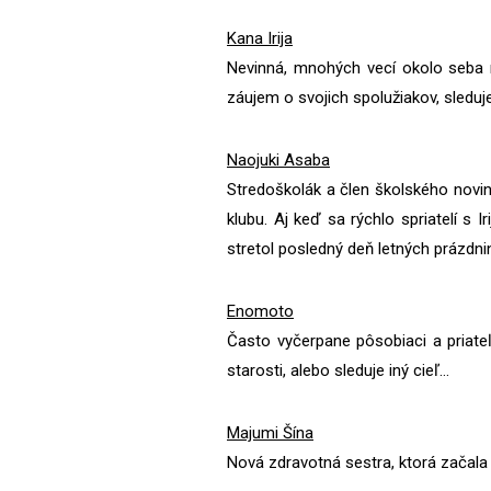
Kana Irija
Nevinná, mnohých vecí okolo seba n
záujem o svojich spolužiakov, sleduj
Naojuki Asaba
Stredoškolák a člen školského novin
klubu. Aj keď sa rýchlo spriatelí s
stretol posledný deň letných prázdni
Enomoto
Často vyčerpane pôsobiaci a priateľ
starosti, alebo sleduje iný cieľ…
Majumi Šína
Nová zdravotná sestra, ktorá začala n