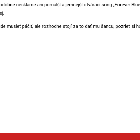
odobne nesklame ani pomalší a jemnejší otvárací song „Forever Blue“
j.
de musieť páčiť, ale rozhodne stojí za to dať mu šancu, pozrieť si h