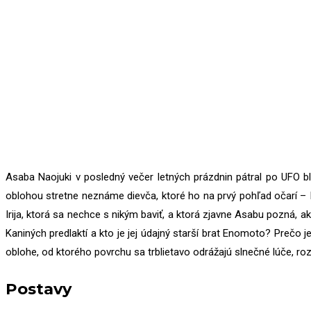
Asaba Naojuki v posledný večer letných prázdnin pátral po UFO 
oblohou stretne neznáme dievča, ktoré ho na prvý pohľad očarí – Iri
Irija, ktorá sa nechce s nikým baviť, a ktorá zjavne Asabu pozná, 
Kaniných predlaktí a kto je jej údajný starší brat Enomoto? Prečo
oblohe, od ktorého povrchu sa trblietavo odrážajú slnečné lúče, roz
Postavy