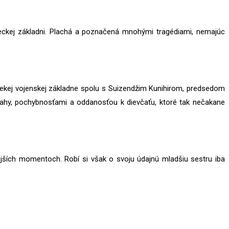
teckej základni. Plachá a poznačená mnohými tragédiami, nemajúc
alekej vojenskej základne spolu s Suizendžim Kunihirom, predsedom
dvahy, pochybnosťami a oddanosťou k dievčaťu, ktoré tak nečakane
ejších momentoch. Robí si však o svoju údajnú mladšiu sestru iba