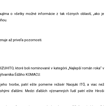
ujíma o všetky možné informácie z tak rôznych oblastí, „ako je
dňou.
enuje až priveľa pozornosti.
IZUHITO, ktoré boli nominované v kategórii „Najlepší román roka“ v
výtvarníka Édžiho KOMACU.
jeho tvorbe, patrí ešte pomerne režisér Naojuki ITÓ, a viac než
ými ďalšími. Medzi ďalších významných ľudí patrí ešte Hiroši