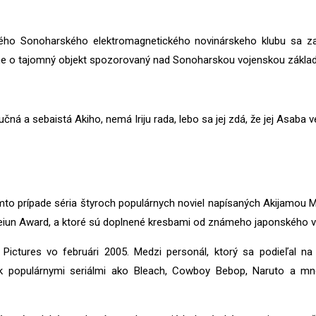
nného Sonoharského elektromagnetického novinárskeho klubu sa za
ne o tajomný objekt spozorovaný nad Sonoharskou vojenskou zákla
čná a sebaistá Akiho, nemá Iriju rada, lebo sa jej zdá, že jej Asaba v
omto prípade séria štyroch populárnych noviel napísaných Akijamou M
Seiun Award, a ktoré sú doplnené kresbami od známeho japonského 
Pictures vo februári 2005. Medzi personál, ktorý sa podieľal na 
 populárnymi seriálmi ako Bleach, Cowboy Bebop, Naruto a mnoh