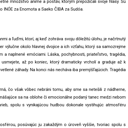
četné množstvo anime a postáv, ktorým prepožičali svoje hlasy. Sú
ito INÓE za Enomota a Saeko ČIBA za Sudóa.
 a ľuďmi, ktorí, aj keď zohráva svoju dôležitú úlohu, je načrtnutý
r výlučne okolo hlavnej dvojice a ich vzťahu, ktorý sa samozrejme
a naplnené emóciami. Láska, pochybnosti, priateľstvo, tragédia,
smejete, až po koniec, ktorý dramaticky vrcholí a graduje až k
vetlené záhady. Na konci nás necháva iba premýšľajúcich. Tragédia
rná, čo však vôbec nebráni tomu, aby sme sa netešili z nádherne,
O vznášajúce sa na oblohe či emocionálne podaný tanec medzi nebom
b, spolu s vynikajúcou hudbou dokonale vystihujúc atmosféru
osférou, posúvajúc ju zakaždým o úroveň vyššie, tvoriac spolu s