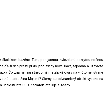
ť v školskom bazéne. Tam, pod jasnou, hviezdami pokrytou nočnou
 na ďalší deň prestúpi do jeho triedy nová žiaka, tajomná a uzavretá
otázky. Čo znamenajú strieborné metalické ovály na vnútornej strane
dravotná sestra Šína Majumi? Čierny aerodynamický objekt vysoko na
 udalostí leta UFO. Začiatok leta Irije a Asaby…