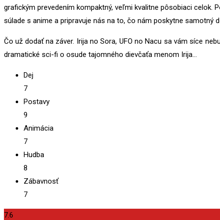
grafickým prevedením kompaktný, veľmi kvalitne pôsobiaci celok. P
súlade s anime a pripravuje nás na to, čo nám poskytne samotný de
Čo už dodať na záver. Irija no Sora, UFO no Nacu sa vám síce nebu
dramatické sci-fi o osude tajomného dievčaťa menom Irija…
Dej
7
Postavy
9
Animácia
7
Hudba
8
Zábavnosť
7
7.6