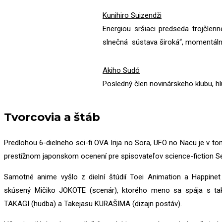
Kunihiro Suizendži
Energiou sršiaci predseda trojčle
slnečná sústava široká“, momentál
Akiho Sudó
Posledný člen novinárskeho klubu, hlu
Tvorcovia a štáb
Predlohou 6-dielneho sci-fi OVA Irija no Sora, UFO no Nacu je v t
prestížnom japonskom ocenení pre spisovateľov science-fiction 
Samotné anime vyšlo z dielní štúdií Toei Animation a Happinet 
skúsený Mičiko JOKOTE (scenár), ktorého meno sa spája s tak
TAKAGI (hudba) a Takejasu KURAŠIMA (dizajn postáv).