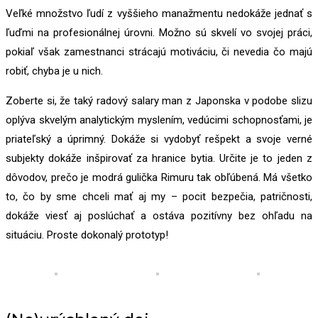
Veľké množstvo ľudí z vyššieho manažmentu nedokáže jednať s
ľuďmi na profesionálnej úrovni. Možno sú skvelí vo svojej práci,
pokiaľ však zamestnanci strácajú motiváciu, či nevedia čo majú
robiť, chyba je u nich.
Zoberte si, že taký radový salary man z Japonska v podobe slizu
oplýva skvelým analytickým myslením, vedúcimi schopnosťami, je
priateľský a úprimný. Dokáže si vydobyť rešpekt a svoje verné
subjekty dokáže inšpirovať za hranice bytia. Určite je to jeden z
dôvodov, prečo je modrá gulička Rimuru tak obľúbená. Má všetko
to, čo by sme chceli mať aj my – pocit bezpečia, patričnosti,
dokáže viesť aj poslúchať a ostáva pozitívny bez ohľadu na
situáciu. Proste dokonalý prototyp!