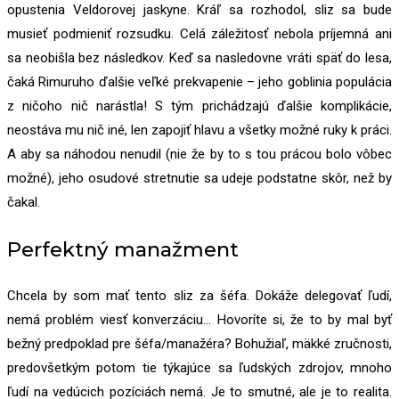
opustenia Veldorovej jaskyne. Kráľ sa rozhodol, sliz sa bude
musieť podmieniť rozsudku. Celá záležitosť nebola príjemná ani
sa neobišla bez následkov. Keď sa nasledovne vráti späť do lesa,
čaká Rimuruho ďalšie veľké prekvapenie – jeho goblinia populácia
z ničoho nič narástla! S tým prichádzajú ďalšie komplikácie,
neostáva mu nič iné, len zapojiť hlavu a všetky možné ruky k práci.
A aby sa náhodou nenudil (nie že by to s tou prácou bolo vôbec
možné), jeho osudové stretnutie sa udeje podstatne skôr, než by
čakal.
Perfektný manažment
Chcela by som mať tento sliz za šéfa. Dokáže delegovať ľudí,
nemá problém viesť konverzáciu… Hovoríte si, že to by mal byť
bežný predpoklad pre šéfa/manažéra? Bohužiaľ, mäkké zručnosti,
predovšetkým potom tie týkajúce sa ľudských zdrojov, mnoho
ľudí na vedúcich pozíciách nemá. Je to smutné, ale je to realita.