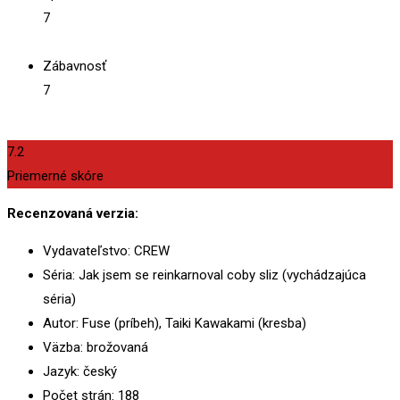
7
Zábavnosť
7
7.2
Priemerné skóre
Recenzovaná verzia:
Vydavateľstvo: CREW
Séria: Jak jsem se reinkarnoval coby sliz (vychádzajúca
séria)
Autor: Fuse (príbeh), Taiki Kawakami (kresba)
Väzba: brožovaná
Jazyk: český
Počet strán: 188