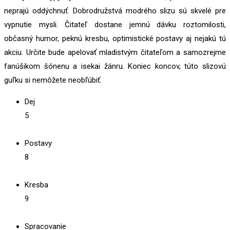
neprajú oddýchnuť. Dobrodružstvá modrého slizu sú skvelé pre
vypnutie mysli. Čitateľ dostane jemnú dávku roztomilosti,
občasný humor, peknú kresbu, optimistické postavy aj nejakú tú
akciu. Určite bude apelovať mladistvým čitateľom a samozrejme
fanúšikom šónenu a isekai žánru. Koniec koncov, túto slizovú
guľku si nemôžete neobľúbiť.
Dej
5
Postavy
8
Kresba
9
Spracovanie