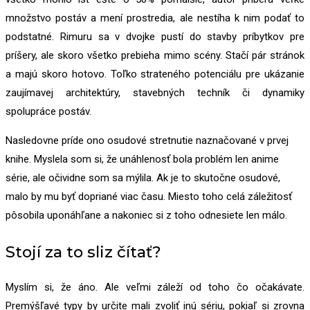
množstvo postáv a mení prostredia, ale nestíha k nim podať to
podstatné. Rimuru sa v dvojke pustí do stavby príbytkov pre
príšery, ale skoro všetko prebieha mimo scény. Stačí pár stránok
a majú skoro hotovo. Toľko strateného potenciálu pre ukázanie
zaujímavej architektúry, stavebných techník či dynamiky
spolupráce postáv.
Nasledovne príde ono osudové stretnutie naznačované v prvej
knihe. Myslela som si, že unáhlenosť bola problém len anime
série, ale očividne som sa mýlila. Ak je to skutočne osudové,
malo by mu byť dopriané viac času. Miesto toho celá záležitosť
pôsobila uponáhľane a nakoniec si z toho odnesiete len málo.
Stojí za to sliz čítať?
Myslím si, že áno. Ale veľmi záleží od toho čo očakávate.
Premýšľavé typy by určite mali zvoliť inú sériu, pokiaľ si zrovna