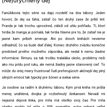
(Ne)urýchlený dej
Fanúšikovia tejto série sa dajú rozdeliť na dva tábory. Jeden
hovorí, že dej sa ťahá, zatiaľ čo ten druhý zase že príliš letí.
Pravda je tak trochu uprostred, záleží od uhlu pohľadu. Tí, ktorí
tvrdia že manga je pomalá, tak tvrdia hlavne pre to, že zatiaľ nie je
jasné kam príbeh smeruje. Ani po dvoch knihách nevieme
odhadnúť, čo sa bude diať ďalej. Koniec druhého zväzku konečne
predstavil prvého možného záporáka, ale nedal k nemu žiadne
informácie. Rimuru sa tak trošku tralaláka okolo, problémy rieši
ako mu prídu pod ruku, ale nemá žiadny jasne stanovený cieľ. To
môže do istej miery frustrovať ľudí preferujúcich akčnejší dej plný
silných emócií tak typický pre šónen a isekai série.
Ja osobne sa radím k druhému táboru. Kým prvá kniha mi prišla
menej unáhlená, dvojka je rozbehnutý šinkansen. Nevadí mi
nejasná dejová linka, pre mňa má všetko svoj čas. Pre mňa
všetko mohlo ísť ešte o 50% pomalšie, autor priberá veľké