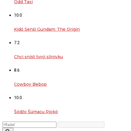
Odd Taxi
10.0
Kidó Senši Gundam: The Origin
7.2
Chci sníst tvoji slinivku
8.6
Cowboy Bebop
10.0
Šódžo Šúmacu Rjokó