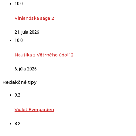
10.0
Vinlandská sága 2
21. júla 2026
10.0
Naušika z Větrného údolí 2
6. júla 2026
Redakčné tipy
9.2
Violet Evergarden
8.2