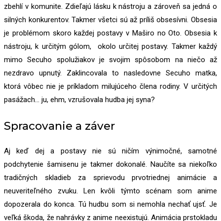
zbehlí v komunite. Zdieľajú lásku k nástroju a zároveň sa jedná o
silných konkurentov. Takmer všetci sú až príliš obsesívni. Obsesia
je problémom skoro každej postavy v Maširo no Oto. Obsesia k
nástroju, k určitým gólom, okolo určitej postavy. Takmer každý
mimo Secuho spolužiakov je svojim spôsobom na niečo až
nezdravo upnutý. Zaklincovala to nasledovne Secuho matka,
ktorá vôbec nie je príkladom milujúceho člena rodiny. V určitých
pasážach… ju, ehm, vzrušovala hudba jej syna?
Spracovanie a záver
Aj keď dej a postavy nie sú ničím výnimočné, samotné
podchytenie šamisenu je takmer dokonalé. Naučíte sa niekoľko
tradičných skladieb za sprievodu prvotriednej animácie a
neuveriteľného zvuku. Len kvôli týmto scénam som anime
dopozerala do konca. Tú hudbu som si nemohla nechať ujsť. Je
veľká škoda, že nahrávky z anime neexistujú. Animácia prstokladu