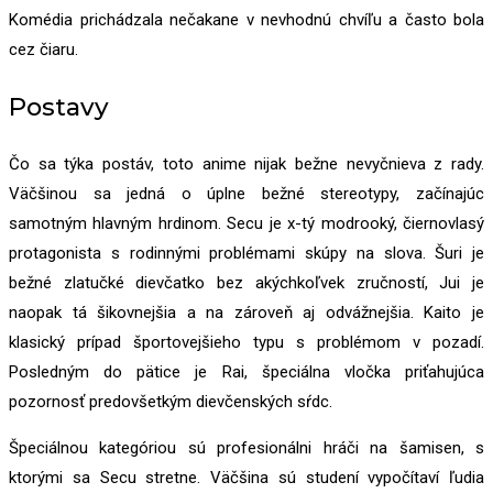
Komédia prichádzala nečakane v nevhodnú chvíľu a často bola
cez čiaru.
Postavy
Čo sa týka postáv, toto anime nijak bežne nevyčnieva z rady.
Väčšinou sa jedná o úplne bežné stereotypy, začínajúc
samotným hlavným hrdinom. Secu je x-tý modrooký, čiernovlasý
protagonista s rodinnými problémami skúpy na slova. Šuri je
bežné zlatučké dievčatko bez akýchkoľvek zručností, Jui je
naopak tá šikovnejšia a na zároveň aj odvážnejšia. Kaito je
klasický prípad športovejšieho typu s problémom v pozadí.
Posledným do pätice je Rai, špeciálna vločka priťahujúca
pozornosť predovšetkým dievčenských sŕdc.
Špeciálnou kategóriou sú profesionálni hráči na šamisen, s
ktorými sa Secu stretne. Väčšina sú studení vypočítaví ľudia