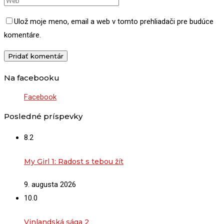
Ulož moje meno, email a web v tomto prehliadači pre budúce
komentáre.
Na facebooku
Facebook
Posledné príspevky
8.2
My Girl 1: Radost s tebou žít
9. augusta 2026
10.0
Vinlandská sága 2