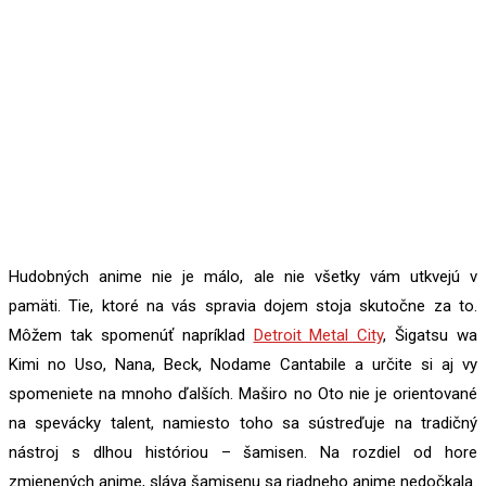
Hudobných anime nie je málo, ale nie všetky vám utkvejú v
pamäti. Tie, ktoré na vás spravia dojem stoja skutočne za to.
Môžem tak spomenúť napríklad
Detroit Metal City
, Šigatsu wa
Kimi no Uso, Nana, Beck, Nodame Cantabile a určite si aj vy
spomeniete na mnoho ďalších. Maširo no Oto nie je orientované
na spevácky talent, namiesto toho sa sústreďuje na tradičný
nástroj s dlhou históriou – šamisen. Na rozdiel od hore
zmienených anime, sláva šamisenu sa riadneho anime nedočkala.