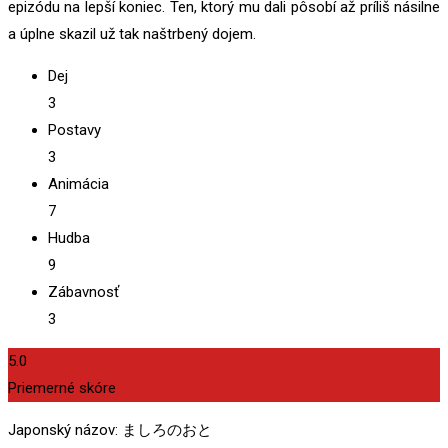
epizódu na lepší koniec. Ten, ktorý mu dali pôsobí až príliš násilne
a úplne skazil už tak naštrbený dojem.
Dej
3
Postavy
3
Animácia
7
Hudba
9
Zábavnosť
3
5.0
Priemerné skóre
Japonský názov: ましろのおと