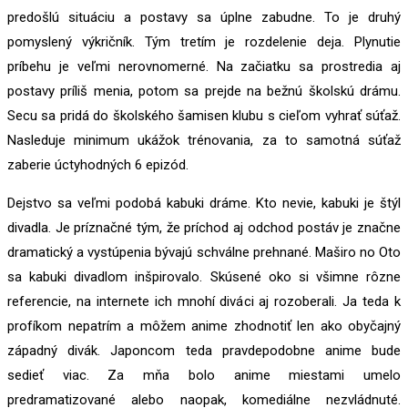
predošlú situáciu a postavy sa úplne zabudne. To je druhý
pomyslený výkričník. Tým tretím je rozdelenie deja. Plynutie
príbehu je veľmi nerovnomerné. Na začiatku sa prostredia aj
postavy príliš menia, potom sa prejde na bežnú školskú drámu.
Secu sa pridá do školského šamisen klubu s cieľom vyhrať súťaž.
Nasleduje minimum ukážok trénovania, za to samotná súťaž
zaberie úctyhodných 6 epizód.
Dejstvo sa veľmi podobá kabuki dráme. Kto nevie, kabuki je štýl
divadla. Je príznačné tým, že príchod aj odchod postáv je značne
dramatický a vystúpenia bývajú schválne prehnané. Maširo no Oto
sa kabuki divadlom inšpirovalo. Skúsené oko si všimne rôzne
referencie, na internete ich mnohí diváci aj rozoberali. Ja teda k
profíkom nepatrím a môžem anime zhodnotiť len ako obyčajný
západný divák. Japoncom teda pravdepodobne anime bude
sedieť viac. Za mňa bolo anime miestami umelo
predramatizované alebo naopak, komediálne nezvládnuté.