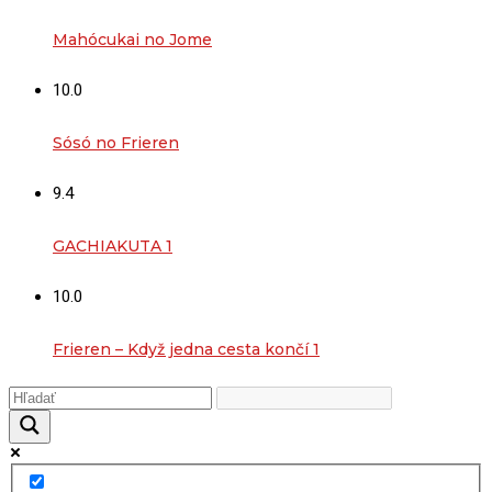
Mahócukai no Jome
10.0
Sósó no Frieren
9.4
GACHIAKUTA 1
10.0
Frieren – Když jedna cesta končí 1