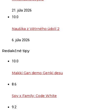
21. júla 2026
10.0
Naušika z Větrného údolí 2
6. júla 2026
Redakčné tipy
10.0
Makki Gan demo Genki desu
8.6
Spy x Family: Code White
9.2