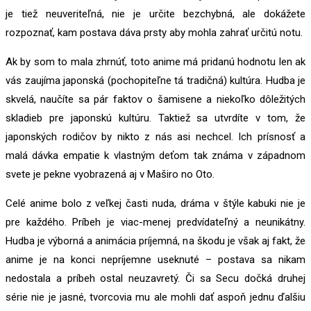
je tiež neuveriteľná, nie je určite bezchybná, ale dokážete
rozpoznať, kam postava dáva prsty aby mohla zahrať určitú notu.
Ak by som to mala zhrnúť, toto anime má pridanú hodnotu len ak
vás zaujíma japonská (pochopiteľne tá tradičná) kultúra. Hudba je
skvelá, naučíte sa pár faktov o šamisene a niekoľko dôležitých
skladieb pre japonskú kultúru. Taktiež sa utvrdíte v tom, že
japonských rodičov by nikto z nás asi nechcel. Ich prísnosť a
malá dávka empatie k vlastným deťom tak známa v západnom
svete je pekne vyobrazená aj v Maširo no Oto.
Celé anime bolo z veľkej časti nuda, dráma v štýle kabuki nie je
pre každého. Príbeh je viac-menej predvídateľný a neunikátny.
Hudba je výborná a animácia príjemná, na škodu je však aj fakt, že
anime je na konci nepríjemne useknuté – postava sa nikam
nedostala a príbeh ostal neuzavretý. Či sa Secu dočká druhej
série nie je jasné, tvorcovia mu ale mohli dať aspoň jednu ďalšiu