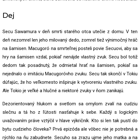
Dej
Secu Sawamura v deň smrti starého otca utečie z domu. V ten
deň nezomrel len jeho milovaný dedo, zomrel tiež výnimočný hráč
na šamisen. Macugoró na smrteľnej posteli povie Secuovi, aby sa
hry na šamisen vzdal, pokiaľ nenájde vlastný zvuk. Secu bol totiž
dedom tak posadnutý, že odmietal hrať na šamisen, pokiaľ sa
nejednalo o imitáciu Macugoróvho zvuku. Secu tak skončí v Tokiu
dúfajúc, že ho veľkomesto inšpiruje k vytvoreniu vlastného zvuku.
Ale Tokio je veľké a hlučné a niektoré zvuky v ňom zanikajú.
Dezorientovaný hlukom a svetlom sa omylom zvalí na cudziu
slečnu a tá ho z ľútosti nasťahuje k sebe. Každý s logickým
uvažovaním práve vztýčil v hlave výkričník. Kto si len tak pustí do
bytu cudzieho človeka? Prvá epizóda ale vôbec nie je potrebná a
rýchlo na ňu zabudnete. Secuho sa zrazu ujme jeho matka a na