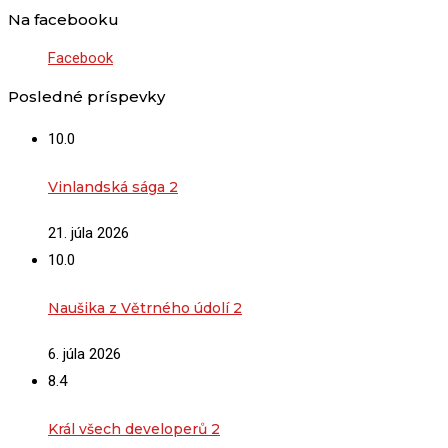
Na facebooku
Facebook
Posledné príspevky
10.0
Vinlandská sága 2
21. júla 2026
10.0
Naušika z Větrného údolí 2
6. júla 2026
8.4
Král všech developerů 2