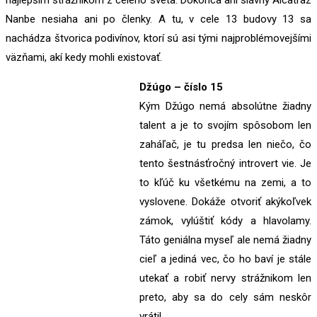
najlepším strážnikom z celého sveta. Dokonca ani slávny Alcatraz
Nanbe nesiaha ani po členky. A tu, v cele 13 budovy 13 sa
nachádza štvorica podivínov, ktorí sú asi tými najproblémovejšími
väzňami, akí kedy mohli existovať.
Džúgo – číslo 15
Kým Džúgo nemá absolútne žiadny
talent a je to svojím spôsobom len
zaháľač, je tu predsa len niečo, čo
tento šestnásťročný introvert vie. Je
to kľúč ku všetkému na zemi, a to
vyslovene. Dokáže otvoriť akýkoľvek
zámok, vylúštiť kódy a hlavolamy.
Táto geniálna myseľ ale nemá žiadny
cieľ a jediná vec, čo ho baví je stále
utekať a robiť nervy strážnikom len
preto, aby sa do cely sám neskôr
vrátil.