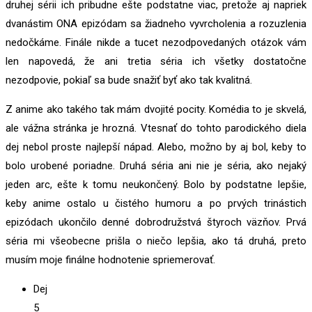
druhej sérii ich pribudne ešte podstatne viac, pretože aj napriek
dvanástim ONA epizódam sa žiadneho vyvrcholenia a rozuzlenia
nedočkáme. Finále nikde a tucet nezodpovedaných otázok vám
len napovedá, že ani tretia séria ich všetky dostatočne
nezodpovie, pokiaľ sa bude snažiť byť ako tak kvalitná.
Z anime ako takého tak mám dvojité pocity. Komédia to je skvelá,
ale vážna stránka je hrozná. Vtesnať do tohto parodického diela
dej nebol proste najlepší nápad. Alebo, možno by aj bol, keby to
bolo urobené poriadne. Druhá séria ani nie je séria, ako nejaký
jeden arc, ešte k tomu neukončený. Bolo by podstatne lepšie,
keby anime ostalo u čistého humoru a po prvých trinástich
epizódach ukončilo denné dobrodružstvá štyroch väzňov. Prvá
séria mi všeobecne prišla o niečo lepšia, ako tá druhá, preto
musím moje finálne hodnotenie spriemerovať.
Dej
5