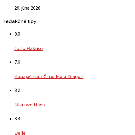
29. júna 2026
Redakčné tipy
8.0
Ju Ju Hakušo
7.6
Kobajaši-san Či no Maid Dragon
8.2
Niku wo Hagu
8.4
Belle