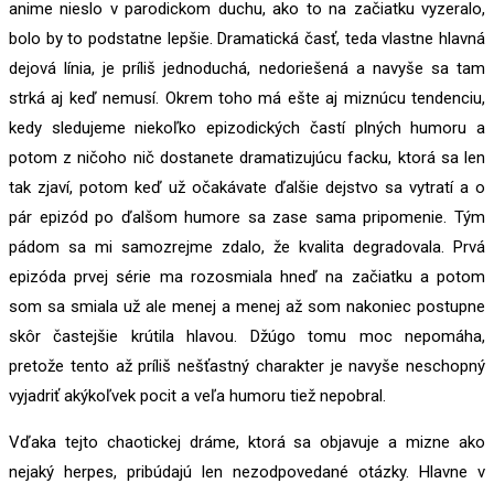
anime nieslo v parodickom duchu, ako to na začiatku vyzeralo,
bolo by to podstatne lepšie. Dramatická časť, teda vlastne hlavná
dejová línia, je príliš jednoduchá, nedoriešená a navyše sa tam
strká aj keď nemusí. Okrem toho má ešte aj miznúcu tendenciu,
kedy sledujeme niekoľko epizodických častí plných humoru a
potom z ničoho nič dostanete dramatizujúcu facku, ktorá sa len
tak zjaví, potom keď už očakávate ďalšie dejstvo sa vytratí a o
pár epizód po ďalšom humore sa zase sama pripomenie. Tým
pádom sa mi samozrejme zdalo, že kvalita degradovala. Prvá
epizóda prvej série ma rozosmiala hneď na začiatku a potom
som sa smiala už ale menej a menej až som nakoniec postupne
skôr častejšie krútila hlavou. Džúgo tomu moc nepomáha,
pretože tento až príliš nešťastný charakter je navyše neschopný
vyjadriť akýkoľvek pocit a veľa humoru tiež nepobral.
Vďaka tejto chaotickej dráme, ktorá sa objavuje a mizne ako
nejaký herpes, pribúdajú len nezodpovedané otázky. Hlavne v