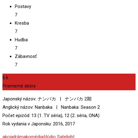
Postavy
7
Kresba
7
Hudba
7
Zábavnosť
7
6.6
Priemerné skóre
Japonský názov: ナンバカ | ナンバカ 2期
Anglický názov: Nanbaka | Nanbaka: Season 2
Počet epizód: 13 (1. TV séria), 12 (2. séria, ONA)
Rok vydania v Japonsku: 2016, 2017
akcia
dráma
komédia
štúdio Satelight