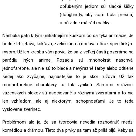
obľúbeným jedlom sú sladké šišky
(doughnuty, aby som bola presná)
a očividne má rád mačky.
Nanbaka patrí k tým unikátnejším kúskom čo sa týka animácie. Je
hodne trblietavá, krikľavá, zveličujúca a dodáva dôraz špecifickým
rysom. Už len kresba vám povie, že sa z veľkej časti pozeráme na
paródiu iných anime. Pozadia sú mnohokrát naschvál
jednofarebné, ale nie sú to bledé a nevýrazné farby alebo odtiene
šedej ako zvyčajne, najčastejšie to je skôr ružová. Už tak
mnohofarebné charaktery tu tak vyniknú. Samotní strážnici
väzenských blokov sú asociované s rôznymi zvieratami a to nie
len vzhľadom, ale aj niektorými schopnosťami. Je to teda
vyslovene zverinec.
Problémom ale je, že sa tvorcovia nevedia rozhodnúť medzi
komédiou a drámou. Tieto dva prvky sa tam až príliš bijú. Keby sa