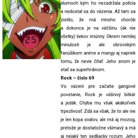
slumoch kým ho nezadržala polícia
a nedostal sa do väzenia. Až tam sa
zistilo, že má mnoho chorôb
a dokonca je na väčšinu (ak nie
všetky) liekov imúnny. Okrem nemilej
minulosti je ale obrovským
fanúšikom anime a mangy aj napriek
tomu, že nevie čítať. Jeho snom je
stať sa superhrdinom.
Rock – číslo 69
Vo väzení pre začatie gangové
povstanie, Rock je vášnivý bitkár
a jedák. Chýba mu však akákoľvek
trpezlivosť. Zdá sa však, že to ale nie
je len kopa svalov, ale má aj mozog,
pretože je dostatočne všímavý a má
aj nejaký ten sedliacky rozum. Jeho