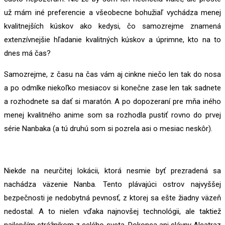
už mám iné preferencie a všeobecne bohužiaľ vychádza menej
kvalitnejších kúskov ako kedysi, čo samozrejme znamená
extenzívnejšie hľadanie kvalitných kúskov a úprimne, kto na to
dnes má čas?
Samozrejme, z času na čas vám aj cinkne niečo len tak do nosa
a po odmlke niekoľko mesiacov si konečne zase len tak sadnete
a rozhodnete sa dať si maratón. A po dopozeraní pre mňa iného
menej kvalitného anime som sa rozhodla pustiť rovno do prvej
série Nanbaka (a tú druhú som si pozrela asi o mesiac neskôr).
Niekde na neurčitej lokácii, ktorá nesmie byť prezradená sa
nachádza väzenie Nanba. Tento plávajúci ostrov najvyššej
bezpečnosti je nedobytná pevnosť, z ktorej sa ešte žiadny väzeň
nedostal. A to nielen vďaka najnovšej technológii, ale taktiež