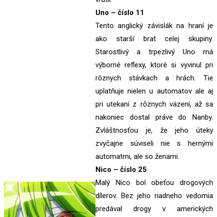
Uno – číslo 11
Tento anglický závislák na hraní je
ako starší brat celej skupiny.
Starostlivý a trpezlivý Uno má
výborné reflexy, ktoré si vyvinul pri
rôznych stávkach a hrách. Tie
uplatňuje nielen u automatov ale aj
pri utekaní z rôznych väzení, až sa
nakoniec dostal práve do Nanby.
Zvláštnosťou je, že jeho úteky
zvyčajne súviseli nie s hernými
automatmi, ale so ženami.
Nico – číslo 25
Malý Nico bol obeťou drogových
dílerov. Bez jeho riadneho vedomia
predával drogy v amerických