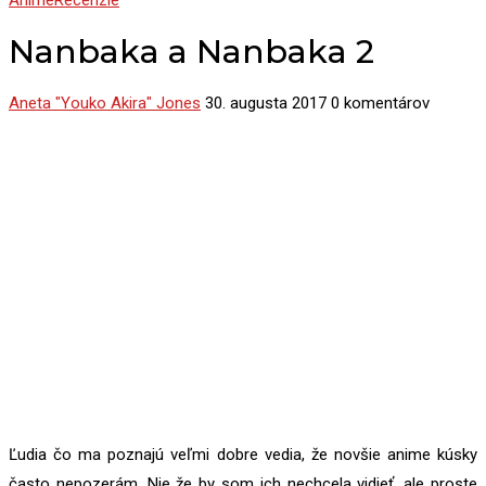
Anime
Recenzie
Nanbaka a Nanbaka 2
Aneta "Youko Akira" Jones
30. augusta 2017
0 komentárov
Ľudia čo ma poznajú veľmi dobre vedia, že novšie anime kúsky
často nepozerám. Nie že by som ich nechcela vidieť, ale proste