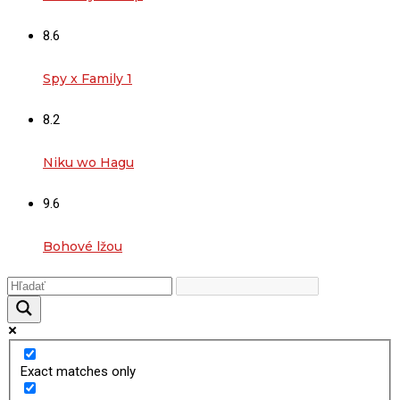
8.6
Spy x Family 1
8.2
Niku wo Hagu
9.6
Bohové lžou
Exact matches only