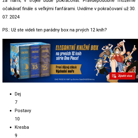
za nami, v trojke bude pokračovať. Pravdepodobne môžeme
očakávať finále s veľkými fanfárami. Uvidíme v pokračovaní už 30.
07. 2024
PS.: Už ste videli ten parádny box na prvých 12 kníh?
Dej
7
Postavy
10
Kresba
9