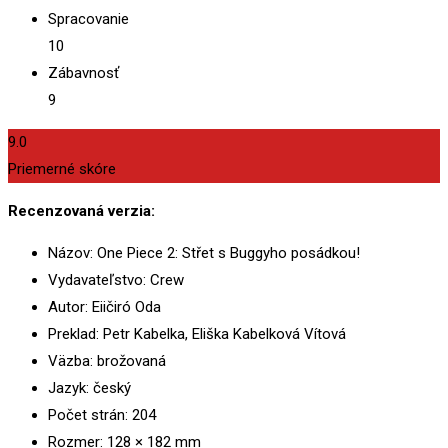
Spracovanie
10
Zábavnosť
9
9.0
Priemerné skóre
Recenzovaná verzia:
Názov: One Piece 2: Střet s Buggyho posádkou!
Vydavateľstvo: Crew
Autor: Eiičiró Oda
Preklad: Petr Kabelka, Eliška Kabelková Vítová
Väzba: brožovaná
Jazyk: český
Počet strán: 204
Rozmer: 128 × 182 mm