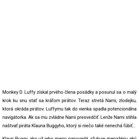
Monkey D. Luffy získal prvého člena posádky a posunul sa o malý
krok ku snu stať sa kráľom pirátov. Teraz stretá Nami, zlodejku,
ktorá okráda pirátov. Luffymu tak do vienka spadla potencionálna
navigátorka. Ak sa mu zvládne Nami presvedčiť. Lenže Nami stihla
naštvať piráta Klauna Buggyho, ktorý si niečo také nenechá ľúbiť…
Klaun Buggy, ako už jeho meno napovedá, sľubuje menažériu akú