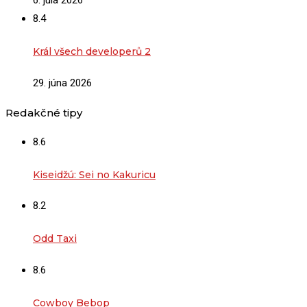
8.4
Král všech developerů 2
29. júna 2026
Redakčné tipy
8.6
Kiseidžú: Sei no Kakuricu
8.2
Odd Taxi
8.6
Cowboy Bebop