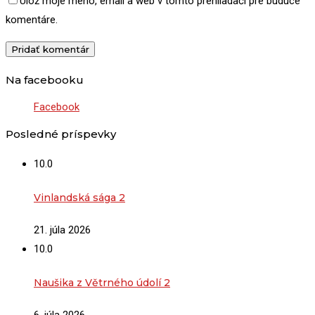
Ulož moje meno, email a web v tomto prehliadači pre budúce
komentáre.
Na facebooku
Facebook
Posledné príspevky
10.0
Vinlandská sága 2
21. júla 2026
10.0
Naušika z Větrného údolí 2
6. júla 2026