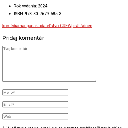
Rok vydania: 2024
ISBN: 978-80-7679-585-3
komédia
manga
nakladateľstvo CREW
piráti
šónen
Pridaj komentár