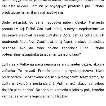
ste ešte nevideli. Sám nie je obyčajným pirátom a pre Luffyho
predstavuje minimálne zaujímavú výzvu.
Druhý prírastok do série neposúva príbeh ďaleko. Namiesto
postupu v deji Eiičiró Oda zvolil súboj s novým nepriateľom. Je
zaujímavé sledovať reakcie Luffyho a Zora, čím sa odhaľujú ich
osobnosti čitateľovi. Zaujímavá je aj Nami, pretože tá pirátov
neznáša. Ako do toho celého zapadne? Bude Luffyho
potenciálna navigátorka ťahať s ním za jedno lano?
Luffy sa k Veľkému pásu neposunie ani o meter bližšie, ako na
začiatku. To nevadí. Pretože autor to vykompenzoval inými
prednosťami. Spoznávame ďalších pirátov, takže teraz vieme, že
Luffy je skutočne neštandardný. Vidíme, akú skazu za sebou
dokážu piráti nechať. Do toho sa zamieša aj lokálny psík, ktorého
vernosť sa vyrovná legendárnemu Hačikovi.