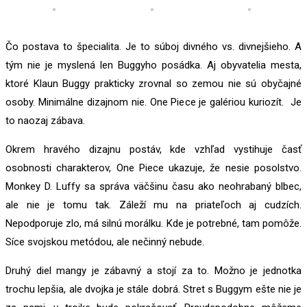
Čo postava to špecialita. Je to súboj divného vs. divnejšieho. A
tým nie je myslená len Buggyho posádka. Aj obyvatelia mesta,
ktoré Klaun Buggy prakticky zrovnal so zemou nie sú obyčajné
osoby. Minimálne dizajnom nie. One Piece je galériou kuriozít. Je
to naozaj zábava.
Okrem hravého dizajnu postáv, kde vzhľad vystihuje časť
osobnosti charakterov, One Piece ukazuje, že nesie posolstvo.
Monkey D. Luffy sa správa väčšinu času ako neohrabaný blbec,
ale nie je tomu tak. Záleží mu na priateľoch aj cudzích.
Nepodporuje zlo, má silnú morálku. Kde je potrebné, tam pomôže.
Síce svojskou metódou, ale nečinný nebude.
Druhý diel mangy je zábavný a stojí za to. Možno je jednotka
trochu lepšia, ale dvojka je stále dobrá. Stret s Buggym ešte nie je