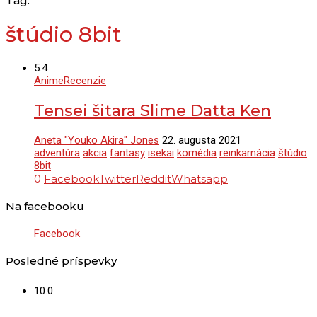
Tag:
štúdio 8bit
5.4
Anime
Recenzie
Tensei šitara Slime Datta Ken
Aneta "Youko Akira" Jones
22. augusta 2021
adventúra
akcia
fantasy
isekai
komédia
reinkarnácia
štúdio
8bit
0
Facebook
Twitter
Reddit
Whatsapp
Na facebooku
Facebook
Posledné príspevky
10.0