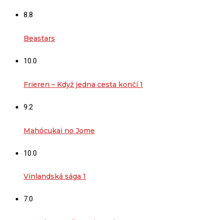
8.8
Beastars
10.0
Frieren – Když jedna cesta končí 1
9.2
Mahócukai no Jome
10.0
Vinlandská sága 1
7.0