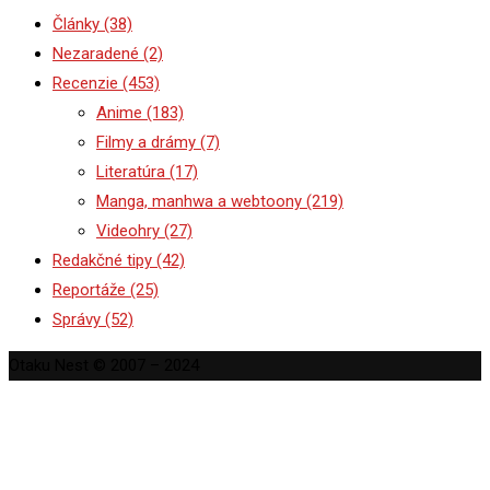
Články
(38)
Nezaradené
(2)
Recenzie
(453)
Anime
(183)
Filmy a drámy
(7)
Literatúra
(17)
Manga, manhwa a webtoony
(219)
Videohry
(27)
Redakčné tipy
(42)
Reportáže
(25)
Správy
(52)
Otaku Nest © 2007 – 2024