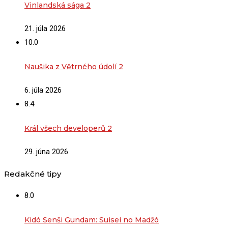
Vinlandská sága 2
21. júla 2026
10.0
Naušika z Větrného údolí 2
6. júla 2026
8.4
Král všech developerů 2
29. júna 2026
Redakčné tipy
8.0
Kidó Senši Gundam: Suisei no Madžó