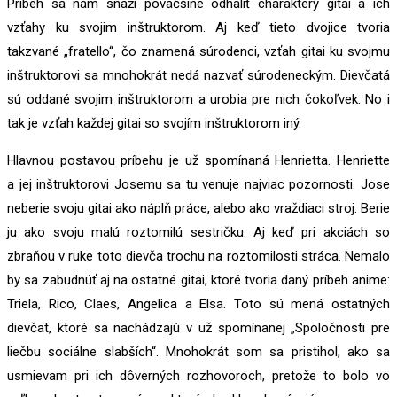
Príbeh sa nám snaží poväčšine odhaliť charaktery gitai a ich
vzťahy ku svojim inštruktorom. Aj keď tieto dvojice tvoria
takzvané „fratello“, čo znamená súrodenci, vzťah gitai ku svojmu
inštruktorovi sa mnohokrát nedá nazvať súrodeneckým. Dievčatá
sú oddané svojim inštruktorom a urobia pre nich čokoľvek. No i
tak je vzťah každej gitai so svojím inštruktorom iný.
Hlavnou postavou príbehu je už spomínaná Henrietta. Henriette
a jej inštruktorovi Josemu sa tu venuje najviac pozornosti. Jose
neberie svoju gitai ako náplň práce, alebo ako vraždiaci stroj. Berie
ju ako svoju malú roztomilú sestričku. Aj keď pri akciách so
zbraňou v ruke toto dievča trochu na roztomilosti stráca. Nemalo
by sa zabudnúť aj na ostatné gitai, ktoré tvoria daný príbeh anime:
Triela, Rico, Claes, Angelica a Elsa. Toto sú mená ostatných
dievčat, ktoré sa nachádzajú v už spomínanej „Spoločnosti pre
liečbu sociálne slabších“. Mnohokrát som sa pristihol, ako sa
usmievam pri ich dôverných rozhovoroch, pretože to bolo vo