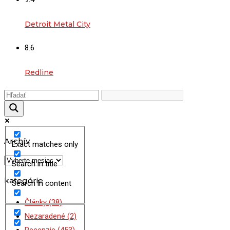
Detroit Metal City
8.6
Redline
Archív
Exact matches only
Archív
Search in title
kategórie
Search in content
Články
(38)
Nezaradené
(2)