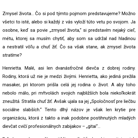
Zmysel života… Čo si pod týmto pojmom predstavujeme? Možno
všetci to isté, alebo si každý z vás vyloží túto vetu po svojom. Ja
osobne, keď sa povie „zmysel života,“ si predstavím nejaký cieľ,
métu, ktorej sa musím chytiť, aby som sa udržal nad hladinou
a nestratil vôľu a chuť žiť. Čo sa však stane, ak zmysel života
stratíme?
Henrietta. Malé, asi len dvanásťročné dievča z dobrej rodiny.
Rodiny, ktorá už nie je medzi živými. Henrietta, ako jediná prežila
masaker, pri ktorom prišla celá jej rodina o život. A aby toho
nebolo málo, pri mŕtvolách svojich najbližších bola niekoľkokrát
zneužitá. Stratila chuť žiť. Avšak ujala sa jej „Spoločnosť pre liečbu
sociálne slabších.“ Tento dlhý názov je však len krytie pre
organizáciu, ktorá z takto a inak podobne postihnutých mladých
dievčat cvičí profesionálnych zabijakov – „gitai“…