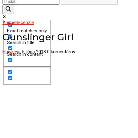
Anime
Recenzie
Exact matches only
Gunslinger Girl
Search in title
Hawkeye
5. júna 2018
0 komentárov
Search in content