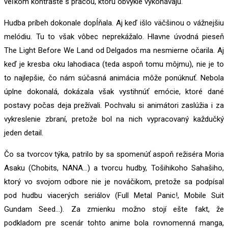
veľkom kontraste s prácou, ktorú obvykle vykonávajú.
Hudba príbeh dokonale dopĺňala. Aj keď išlo väčšinou o vážnejšiu
melódiu. Tu to však vôbec neprekážalo. Hlavne úvodná pieseň
The Light Before We Land od Delgados ma nesmierne očarila. Aj
keď je kresba oku lahodiaca (teda aspoň tomu môjmu), nie je to
to najlepšie, čo nám súčasná animácia môže ponúknuť. Nebola
úplne dokonalá, dokázala však vystihnúť emócie, ktoré dané
postavy počas deja prežívali. Pochvalu si animátori zaslúžia i za
vykreslenie zbraní, pretože bol na nich vypracovaný každučký
jeden detail.
Čo sa tvorcov týka, patrilo by sa spomenúť aspoň režiséra Moria
Asaku (Chobits, NANA…) a tvorcu hudby, Tošihikoho Sahašiho,
ktorý vo svojom odbore nie je nováčikom, pretože sa podpísal
pod hudbu viacerých seriálov (Full Metal Panic!, Mobile Suit
Gundam Seed…). Za zmienku možno stojí ešte fakt, že
podkladom pre scenár tohto anime bola rovnomenná manga,