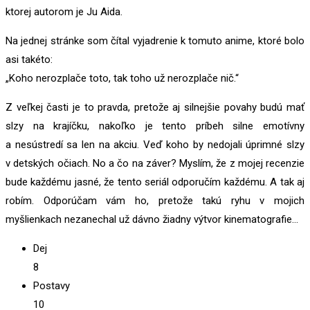
ktorej autorom je Ju Aida.
Na jednej stránke som čítal vyjadrenie k tomuto anime, ktoré bolo
asi takéto:
„Koho nerozplače toto, tak toho už nerozplače nič.“
Z veľkej časti je to pravda, pretože aj silnejšie povahy budú mať
slzy na krajíčku, nakoľko je tento príbeh silne emotívny
a nesústredí sa len na akciu. Veď koho by nedojali úprimné slzy
v detských očiach. No a čo na záver? Myslím, že z mojej recenzie
bude každému jasné, že tento seriál odporučím každému. A tak aj
robím. Odporúčam vám ho, pretože takú ryhu v mojich
myšlienkach nezanechal už dávno žiadny výtvor kinematografie…
Dej
8
Postavy
10