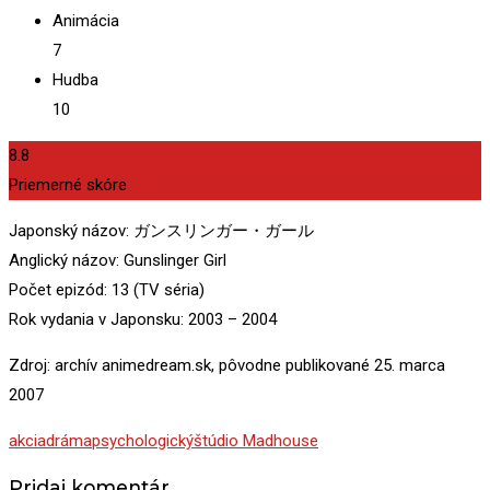
Animácia
7
Hudba
10
8.8
Priemerné skóre
Japonský názov: ガンスリンガー・ガール
Anglický názov: Gunslinger Girl
Počet epizód: 13 (TV séria)
Rok vydania v Japonsku: 2003 – 2004
Zdroj: archív animedream.sk, pôvodne publikované 25. marca
2007
akcia
dráma
psychologický
štúdio Madhouse
Pridaj komentár