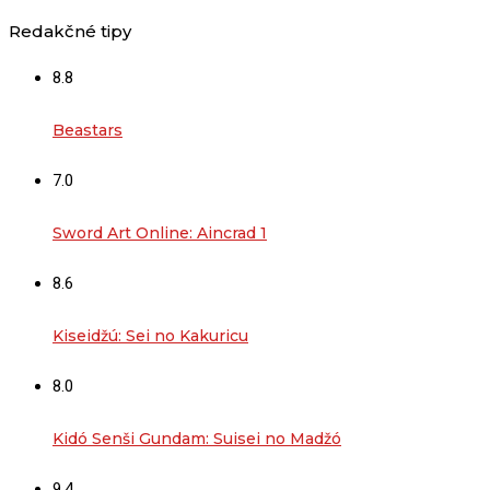
Redakčné tipy
8.8
Beastars
7.0
Sword Art Online: Aincrad 1
8.6
Kiseidžú: Sei no Kakuricu
8.0
Kidó Senši Gundam: Suisei no Madžó
9.4