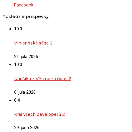
Facebook
Posledné príspevky
10.0
Vinlandská sága 2
21. júla 2026
10.0
Naušika z Větrného údolí 2
6. júla 2026
8.4
Král všech developerů 2
29. júna 2026