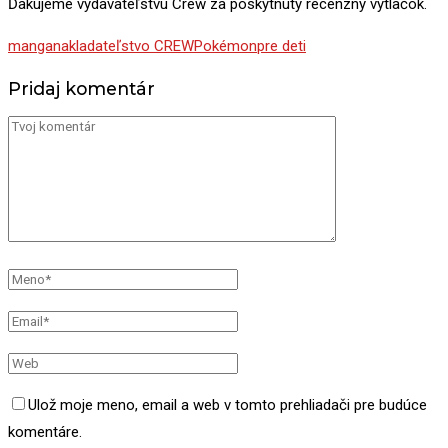
Ďakujeme vydavateľstvu Crew za poskytnutý recenzný výtlačok.
manga
nakladateľstvo CREW
Pokémon
pre deti
Pridaj komentár
Ulož moje meno, email a web v tomto prehliadači pre budúce
komentáre.