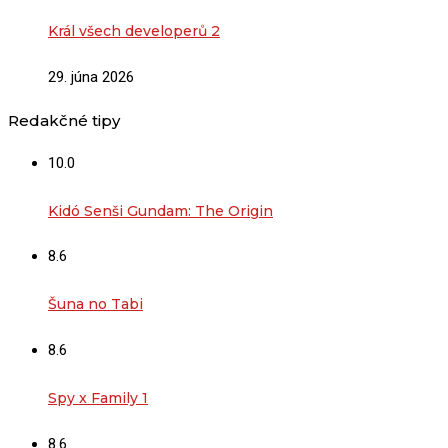
Král všech developerů 2
29. júna 2026
Redakčné tipy
10.0
Kidó Senši Gundam: The Origin
8.6
Šuna no Tabi
8.6
Spy x Family 1
8.6