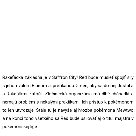
Rakeťácka základňa je v Saffron City! Red bude musieť spojiť sily
s jeho rivalom Blueom aj prefíkanou Green, aby sa do nej dostal a
s Rakeťákmi zatočil. Zločinecká organizácia má dlhé chápadlá a
nemajú problém s nekalými praktikami. Ich prístup k pokémonom
to len utvrdzuje. Stále tu je navyše aj hrozba pokémona Mewtwo
a na konci toho všetkého sa Red bude usilovať aj o titul majstra v
pokémonskej lige.