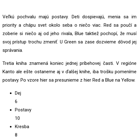
Veľkú pochvalu majú postavy. Deti dospievajú, menia sa im
priority a chápu svet okolo seba o niečo viac. Red sa poučí a
zoberie si niečo aj od jeho rivala, Blue taktiež pochopí, že musí
svoj prístup trochu zmeniť. U Green sa zase dozvieme dôvod jej
správania.
Tretia kniha znamená koniec jednej príbehovej časti. V regióne
Kanto ale ešte ostaneme aj v ďalšej knihe, iba trošku pomeníme
postavy. Po vzore hier sa presunieme z hier Red a Blue na Yellow.
Dej
6
Postavy
10
Kresba
8