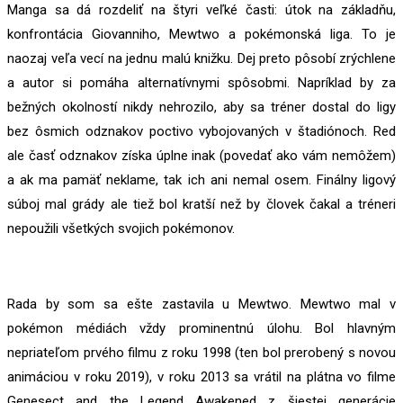
Manga sa dá rozdeliť na štyri veľké časti: útok na základňu,
konfrontácia Giovanniho, Mewtwo a pokémonská liga. To je
naozaj veľa vecí na jednu malú knižku. Dej preto pôsobí zrýchlene
a autor si pomáha alternatívnymi spôsobmi. Napríklad by za
bežných okolností nikdy nehrozilo, aby sa tréner dostal do ligy
bez ôsmich odznakov poctivo vybojovaných v štadiónoch. Red
ale časť odznakov získa úplne inak (povedať ako vám nemôžem)
a ak ma pamäť neklame, tak ich ani nemal osem. Finálny ligový
súboj mal grády ale tiež bol kratší než by človek čakal a tréneri
nepoužili všetkých svojich pokémonov.
Rada by som sa ešte zastavila u Mewtwo. Mewtwo mal v
pokémon médiách vždy prominentnú úlohu. Bol hlavným
nepriateľom prvého filmu z roku 1998 (ten bol prerobený s novou
animáciou v roku 2019), v roku 2013 sa vrátil na plátna vo filme
Genesect and the Legend Awakened z šiestej generácie