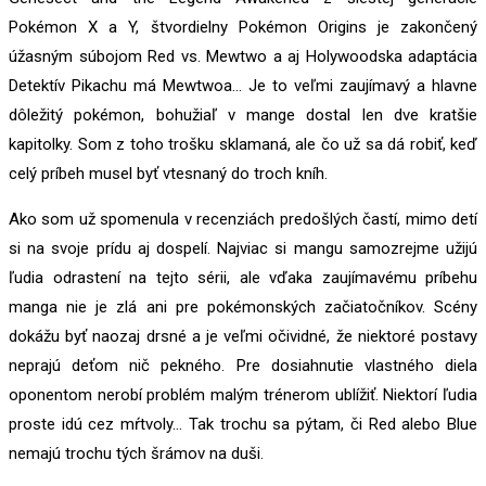
Pokémon X a Y, štvordielny Pokémon Origins je zakončený
úžasným súbojom Red vs. Mewtwo a aj Holywoodska adaptácia
Detektív Pikachu má Mewtwoa… Je to veľmi zaujímavý a hlavne
dôležitý pokémon, bohužiaľ v mange dostal len dve kratšie
kapitolky. Som z toho trošku sklamaná, ale čo už sa dá robiť, keď
celý príbeh musel byť vtesnaný do troch kníh.
Ako som už spomenula v recenziách predošlých častí, mimo detí
si na svoje prídu aj dospelí. Najviac si mangu samozrejme užijú
ľudia odrastení na tejto sérii, ale vďaka zaujímavému príbehu
manga nie je zlá ani pre pokémonských začiatočníkov. Scény
dokážu byť naozaj drsné a je veľmi očividné, že niektoré postavy
neprajú deťom nič pekného. Pre dosiahnutie vlastného diela
oponentom nerobí problém malým trénerom ublížiť. Niektorí ľudia
proste idú cez mŕtvoly… Tak trochu sa pýtam, či Red alebo Blue
nemajú trochu tých šrámov na duši.