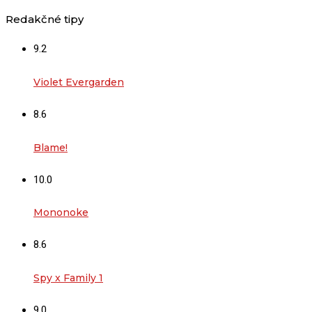
Redakčné tipy
9.2
Violet Evergarden
8.6
Blame!
10.0
Mononoke
8.6
Spy x Family 1
9.0