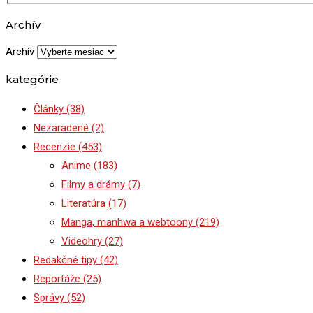
Archív
Archív
kategórie
Články
(38)
Nezaradené
(2)
Recenzie
(453)
Anime
(183)
Filmy a drámy
(7)
Literatúra
(17)
Manga, manhwa a webtoony
(219)
Videohry
(27)
Redakčné tipy
(42)
Reportáže
(25)
Správy
(52)