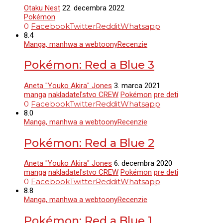
Otaku Nest
22. decembra 2022
Pokémon
0
Facebook
Twitter
Reddit
Whatsapp
8.4
Manga, manhwa a webtoony
Recenzie
Pokémon: Red a Blue 3
Aneta "Youko Akira" Jones
3. marca 2021
manga
nakladateľstvo CREW
Pokémon
pre deti
0
Facebook
Twitter
Reddit
Whatsapp
8.0
Manga, manhwa a webtoony
Recenzie
Pokémon: Red a Blue 2
Aneta "Youko Akira" Jones
6. decembra 2020
manga
nakladateľstvo CREW
Pokémon
pre deti
0
Facebook
Twitter
Reddit
Whatsapp
8.8
Manga, manhwa a webtoony
Recenzie
Pokémon: Red a Blue 1