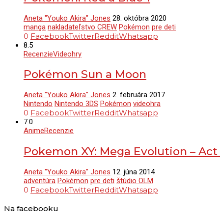
Aneta "Youko Akira" Jones
28. októbra 2020
manga
nakladateľstvo CREW
Pokémon
pre deti
0
Facebook
Twitter
Reddit
Whatsapp
8.5
Recenzie
Videohry
Pokémon Sun a Moon
Aneta "Youko Akira" Jones
2. februára 2017
Nintendo
Nintendo 3DS
Pokémon
videohra
0
Facebook
Twitter
Reddit
Whatsapp
7.0
Anime
Recenzie
Pokemon XY: Mega Evolution – Act 
Aneta "Youko Akira" Jones
12. júna 2014
adventúra
Pokémon
pre deti
štúdio OLM
0
Facebook
Twitter
Reddit
Whatsapp
Na facebooku