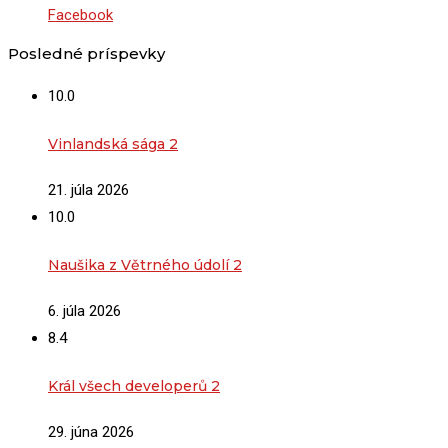
Facebook
Posledné príspevky
10.0
Vinlandská sága 2
21. júla 2026
10.0
Naušika z Větrného údolí 2
6. júla 2026
8.4
Král všech developerů 2
29. júna 2026