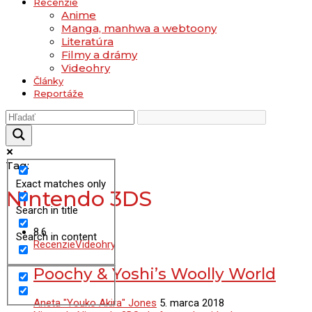
Recenzie
Anime
Manga, manhwa a webtoony
Literatúra
Filmy a drámy
Videohry
Články
Reportáže
Tag:
Exact matches only
Nintendo 3DS
Search in title
8.6
Search in content
Recenzie
Videohry
Poochy & Yoshi’s Woolly World
Aneta "Youko Akira" Jones
5. marca 2018