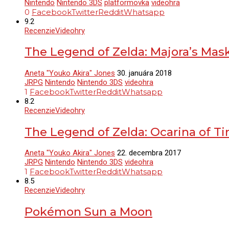
Nintendo
Nintendo 3DS
platformovka
videohra
0
Facebook
Twitter
Reddit
Whatsapp
9.2
Recenzie
Videohry
The Legend of Zelda: Majora’s Mas
Aneta "Youko Akira" Jones
30. januára 2018
JRPG
Nintendo
Nintendo 3DS
videohra
1
Facebook
Twitter
Reddit
Whatsapp
8.2
Recenzie
Videohry
The Legend of Zelda: Ocarina of T
Aneta "Youko Akira" Jones
22. decembra 2017
JRPG
Nintendo
Nintendo 3DS
videohra
1
Facebook
Twitter
Reddit
Whatsapp
8.5
Recenzie
Videohry
Pokémon Sun a Moon