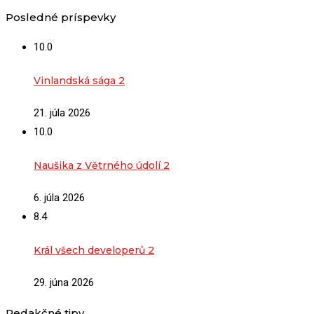
Posledné príspevky
10.0
Vinlandská sága 2
21. júla 2026
10.0
Naušika z Větrného údolí 2
6. júla 2026
8.4
Král všech developerů 2
29. júna 2026
Redakčné tipy