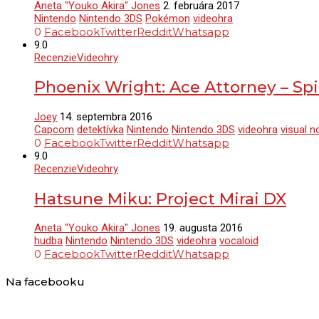
Aneta "Youko Akira" Jones
2. februára 2017
Nintendo
Nintendo 3DS
Pokémon
videohra
0
Facebook
Twitter
Reddit
Whatsapp
9.0
Recenzie
Videohry
Phoenix Wright: Ace Attorney – Spir
Joey
14. septembra 2016
Capcom
detektívka
Nintendo
Nintendo 3DS
videohra
visual n
0
Facebook
Twitter
Reddit
Whatsapp
9.0
Recenzie
Videohry
Hatsune Miku: Project Mirai DX
Aneta "Youko Akira" Jones
19. augusta 2016
hudba
Nintendo
Nintendo 3DS
videohra
vocaloid
0
Facebook
Twitter
Reddit
Whatsapp
Na facebooku