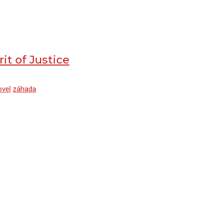
it of Justice
ovel
záhada