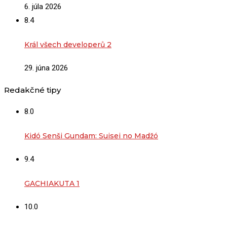
6. júla 2026
8.4
Král všech developerů 2
29. júna 2026
Redakčné tipy
8.0
Kidó Senši Gundam: Suisei no Madžó
9.4
GACHIAKUTA 1
10.0