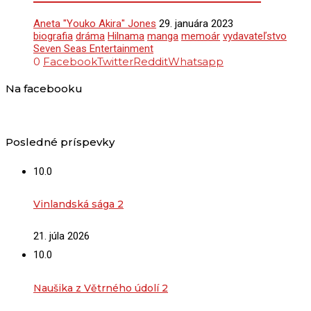
Aneta "Youko Akira" Jones
29. januára 2023
biografia
dráma
Hilnama
manga
memoár
vydavateľstvo
Seven Seas Entertainment
0
Facebook
Twitter
Reddit
Whatsapp
Na facebooku
Posledné príspevky
10.0
Vinlandská sága 2
21. júla 2026
10.0
Naušika z Větrného údolí 2