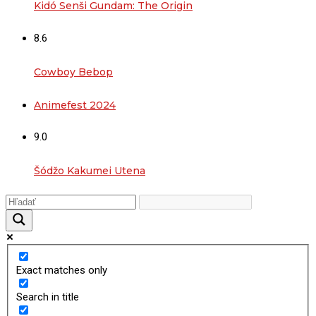
Kidó Senši Gundam: The Origin
8.6
Cowboy Bebop
Animefest 2024
9.0
Šódžo Kakumei Utena
Exact matches only
Search in title