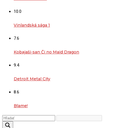
10.0
Vinlandská sága 1
7.6
Kobajaši-san Či no Maid Dragon
9.4
Detroit Metal City
8.6
Blame!