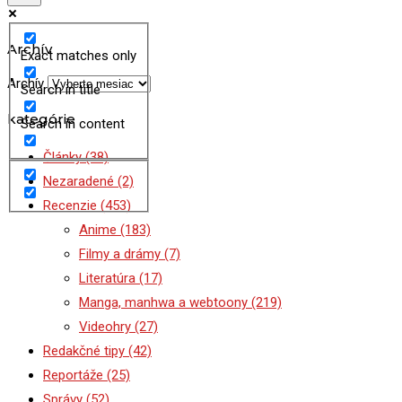
Archív
Exact matches only
Archív
Search in title
kategórie
Search in content
Články
(38)
Nezaradené
(2)
Recenzie
(453)
Anime
(183)
Filmy a drámy
(7)
Literatúra
(17)
Manga, manhwa a webtoony
(219)
Videohry
(27)
Redakčné tipy
(42)
Reportáže
(25)
Správy
(52)