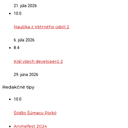
21. júla 2026
10.0
Naušika z Větrného údolí 2
6. júla 2026
8.4
Král všech developerů 2
29. júna 2026
Redakčné tipy
10.0
Šódžo Šúmacu Rjokó
Animefest 2024