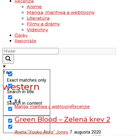
Recenzie
Anime
Manga, manhwa a webtoony
Literatúra
Filmy a drámy
Videohry
Články
Reportáže
Tag:
Exact matches only
western
Search in title
8.4
Search in content
Manga, manhwa a webtoony
Recenzie
Green Blood – Zelená krev 2
Aneta "Youko Akira" Jones
7. augusta 2020