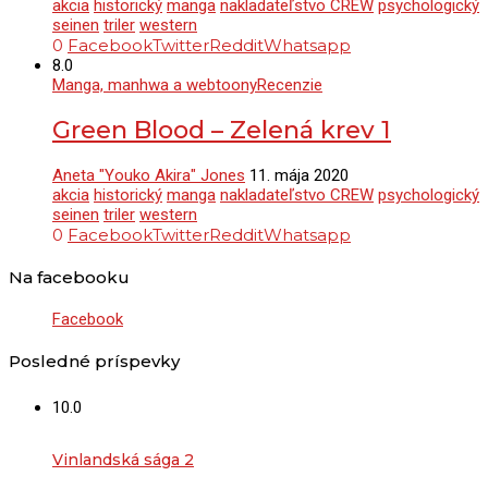
akcia
historický
manga
nakladateľstvo CREW
psychologický
seinen
triler
western
0
Facebook
Twitter
Reddit
Whatsapp
8.0
Manga, manhwa a webtoony
Recenzie
Green Blood – Zelená krev 1
Aneta "Youko Akira" Jones
11. mája 2020
akcia
historický
manga
nakladateľstvo CREW
psychologický
seinen
triler
western
0
Facebook
Twitter
Reddit
Whatsapp
Na facebooku
Facebook
Posledné príspevky
10.0
Vinlandská sága 2