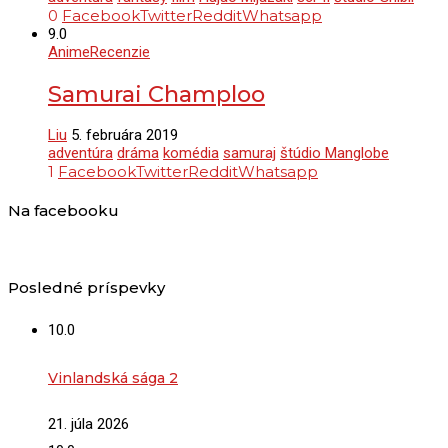
0
Facebook
Twitter
Reddit
Whatsapp
9.0
Anime
Recenzie
Samurai Champloo
Liu
5. februára 2019
adventúra
dráma
komédia
samuraj
štúdio Manglobe
1
Facebook
Twitter
Reddit
Whatsapp
Na facebooku
Posledné príspevky
10.0
Vinlandská sága 2
21. júla 2026