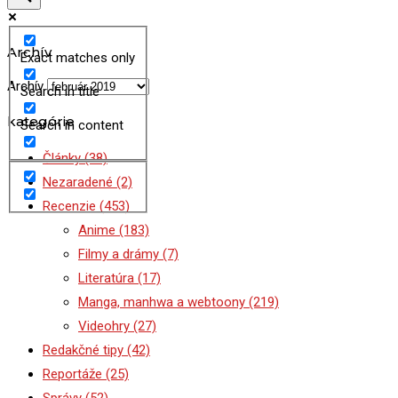
Archív
Exact matches only
Archív
Search in title
kategórie
Search in content
Články
(38)
Nezaradené
(2)
Recenzie
(453)
Anime
(183)
Filmy a drámy
(7)
Literatúra
(17)
Manga, manhwa a webtoony
(219)
Videohry
(27)
Redakčné tipy
(42)
Reportáže
(25)