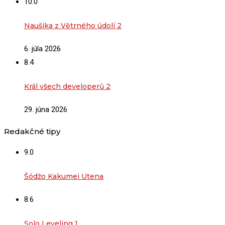
10.0
Naušika z Větrného údolí 2
6. júla 2026
8.4
Král všech developerů 2
29. júna 2026
Redakčné tipy
9.0
Šódžo Kakumei Utena
8.6
Solo Leveling 1