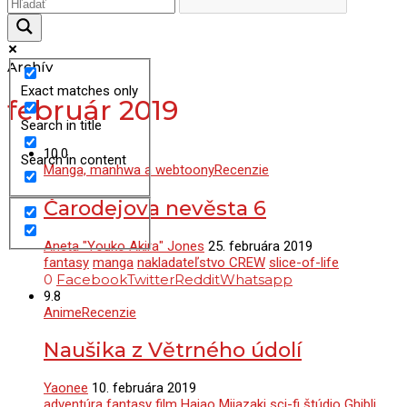
Archív
Exact matches only
február 2019
Search in title
10.0
Search in content
Manga, manhwa a webtoony
Recenzie
Čarodejova nevěsta 6
Aneta "Youko Akira" Jones
25. februára 2019
fantasy
manga
nakladateľstvo CREW
slice-of-life
0
Facebook
Twitter
Reddit
Whatsapp
9.8
Anime
Recenzie
Naušika z Větrného údolí
Yaonee
10. februára 2019
adventúra
fantasy
film
Hajao Mijazaki
sci-fi
štúdio Ghibli