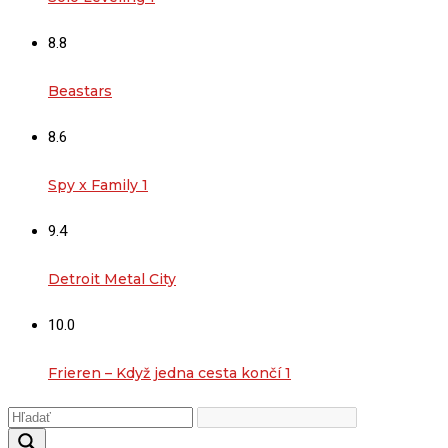
8.8
Beastars
8.6
Spy x Family 1
9.4
Detroit Metal City
10.0
Frieren – Když jedna cesta končí 1