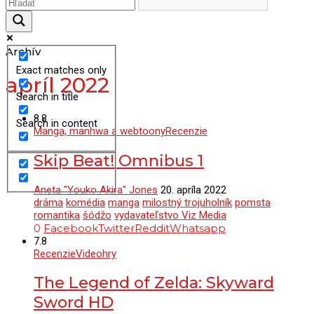
Archív
Exact matches only
apríl 2022
Search in title
8.8
Search in content
Manga, manhwa a webtoony
Recenzie
Skip Beat! Omnibus 1
Aneta "Youko Akira" Jones
20. apríla 2022
dráma
komédia
manga
milostný trojuholník
pomsta
romantika
šódžo
vydavateľstvo Viz Media
0
Facebook
Twitter
Reddit
Whatsapp
7.8
Recenzie
Videohry
The Legend of Zelda: Skyward
Sword HD