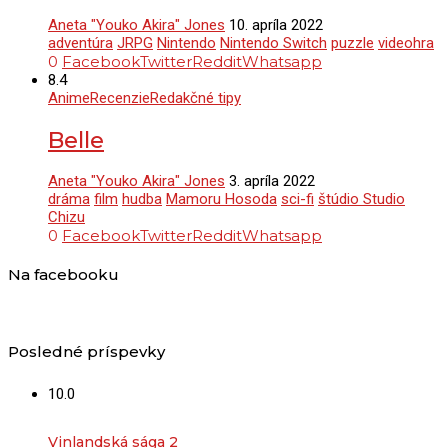
Aneta "Youko Akira" Jones
10. apríla 2022
adventúra
JRPG
Nintendo
Nintendo Switch
puzzle
videohra
0
Facebook
Twitter
Reddit
Whatsapp
8.4
Anime
Recenzie
Redakčné tipy
Belle
Aneta "Youko Akira" Jones
3. apríla 2022
dráma
film
hudba
Mamoru Hosoda
sci-fi
štúdio Studio
Chizu
0
Facebook
Twitter
Reddit
Whatsapp
Na facebooku
Posledné príspevky
10.0
Vinlandská sága 2