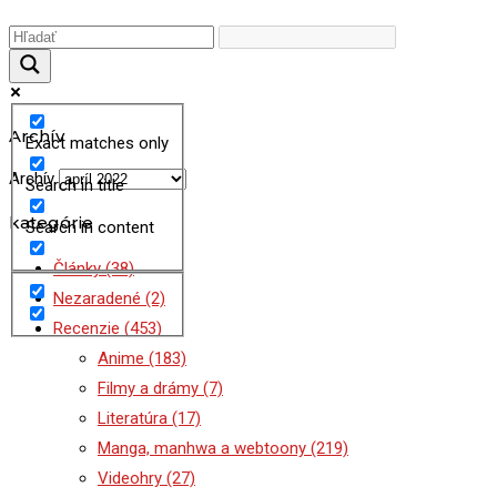
Archív
Exact matches only
Archív
Search in title
kategórie
Search in content
Články
(38)
Nezaradené
(2)
Recenzie
(453)
Anime
(183)
Filmy a drámy
(7)
Literatúra
(17)
Manga, manhwa a webtoony
(219)
Videohry
(27)