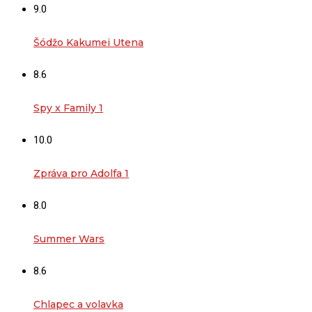
9.0
Šódžo Kakumei Utena
8.6
Spy x Family 1
10.0
Zpráva pro Adolfa 1
8.0
Summer Wars
8.6
Chlapec a volavka