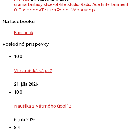
dráma
fantasy
slice-of-life
štúdio Radix Ace Entertainment
0
Facebook
Twitter
Reddit
Whatsapp
Na facebooku
Facebook
Posledné príspevky
10.0
Vinlandská sága 2
21. júla 2026
10.0
Naušika z Větrného údolí 2
6. júla 2026
8.4