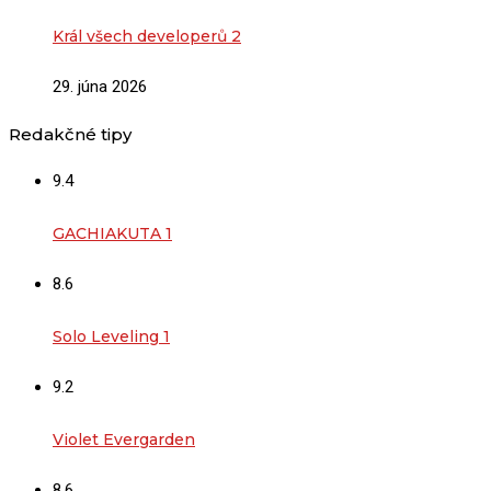
Král všech developerů 2
29. júna 2026
Redakčné tipy
9.4
GACHIAKUTA 1
8.6
Solo Leveling 1
9.2
Violet Evergarden
8.6