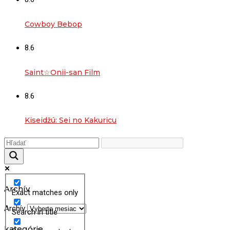
Cowboy Bebop
8.6
Saint☆Onii-san Film
8.6
Kiseidžú: Sei no Kakuricu
Archív
Exact matches only
Archív
Search in title
kategórie