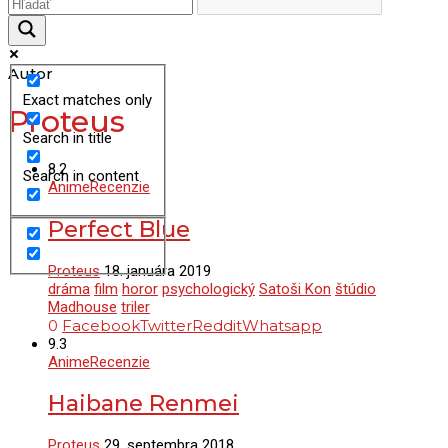
Autor
Exact matches only
Proteus
Search in title
8.2
Search in content
Anime
Recenzie
Perfect Blue
Proteus
18. januára 2019
dráma
film
horor
psychologický
Satoši Kon
štúdio
Madhouse
triler
0
Facebook
Twitter
Reddit
Whatsapp
9.3
Anime
Recenzie
Haibane Renmei
Proteus
29. septembra 2018