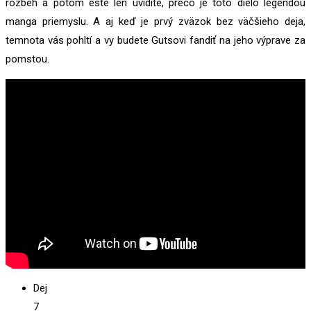
rozbeh a potom ešte len uvidíte, prečo je toto dielo legendou
manga priemyslu. A aj keď je prvý zväzok bez väčšieho deja,
temnota vás pohltí a vy budete Gutsovi fandiť na jeho výprave za
pomstou.
Dej
7