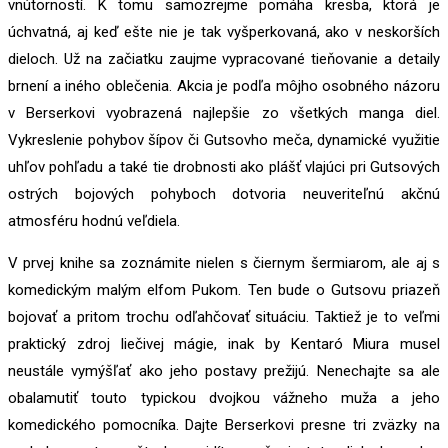
vnútorností. K tomu samozrejme pomáha kresba, ktorá je
úchvatná, aj keď ešte nie je tak vyšperkovaná, ako v neskorších
dieloch. Už na začiatku zaujme vypracované tieňovanie a detaily
brnení a iného oblečenia. Akcia je podľa môjho osobného názoru
v Berserkovi vyobrazená najlepšie zo všetkých manga diel.
Vykreslenie pohybov šípov či Gutsovho meča, dynamické využitie
uhľov pohľadu a také tie drobnosti ako plášť vlajúci pri Gutsových
ostrých bojových pohyboch dotvoria neuveriteľnú akčnú
atmosféru hodnú veľdiela.
V prvej knihe sa zoznámite nielen s čiernym šermiarom, ale aj s
komedickým malým elfom Pukom. Ten bude o Gutsovu priazeň
bojovať a pritom trochu odľahčovať situáciu. Taktiež je to veľmi
praktický zdroj liečivej mágie, inak by Kentaró Miura musel
neustále vymýšľať ako jeho postavy prežijú. Nenechajte sa ale
obalamutiť touto typickou dvojkou vážneho muža a jeho
komedického pomocníka. Dajte Berserkovi presne tri zväzky na