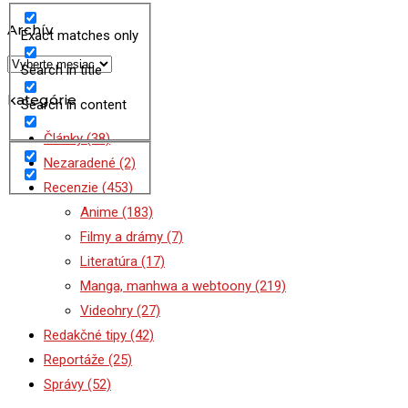
Archív
Exact matches only
Archív
Search in title
kategórie
Search in content
Články
(38)
Nezaradené
(2)
Recenzie
(453)
Anime
(183)
Filmy a drámy
(7)
Literatúra
(17)
Manga, manhwa a webtoony
(219)
Videohry
(27)
Redakčné tipy
(42)
Reportáže
(25)
Správy
(52)