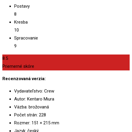
Postavy
8
Kresba
10
Spracovanie
9
8.5
Priemerné skóre
Recenzovaná verzia:
Vydavateľstvo: Crew
Autor: Kentaro Miura
Väzba: brožovaná
Počet strán: 228
Rozmer: 151 × 215 mm
Jazyk: český