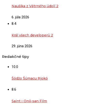
Naušika z Větrného údolí 2
6. júla 2026
8.4
Král všech developerů 2
29. júna 2026
Redakčné tipy
10.0
Šódžo Šúmacu Rjokó
8.6
Saint☆Onii-san Film