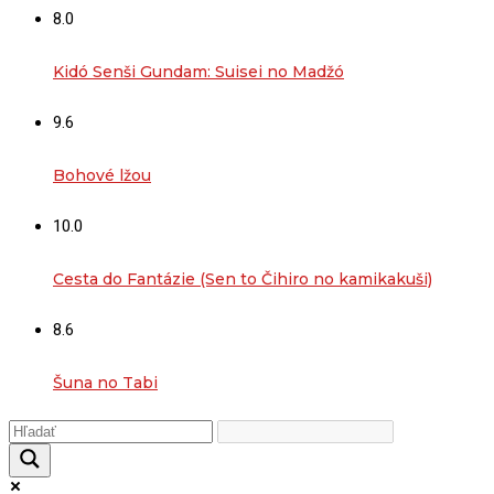
8.0
Kidó Senši Gundam: Suisei no Madžó
9.6
Bohové lžou
10.0
Cesta do Fantázie (Sen to Čihiro no kamikakuši)
8.6
Šuna no Tabi