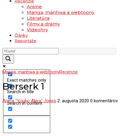
Recenzie
Anime
Manga, manhwa a webtoony
Literatúra
Filmy a drámy
Videohry
Články
Reportáže
Manga, manhwa a webtoony
Recenzie
Exact matches only
Berserk 1
Search in title
Aneta "Youko Akira" Jones
2. augusta 2020
0 komentárov
Search in content