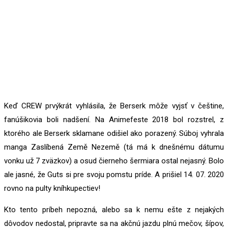
Keď CREW prvýkrát vyhlásila, že Berserk môže vyjsť v češtine,
fanúšikovia boli nadšení. Na Animefeste 2018 bol rozstrel, z
ktorého ale Berserk sklamane odišiel ako porazený. Súboj vyhrala
manga Zaslíbená Země Nezemě (tá má k dnešnému dátumu
vonku už 7 zväzkov) a osud čierneho šermiara ostal nejasný. Bolo
ale jasné, že Guts si pre svoju pomstu príde. A prišiel 14. 07. 2020
rovno na pulty kníhkupectiev!
Kto tento príbeh nepozná, alebo sa k nemu ešte z nejakých
dôvodov nedostal, pripravte sa na akčnú jazdu plnú mečov, šípov,