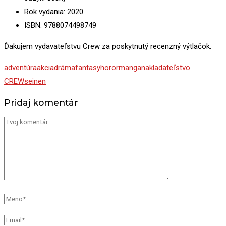
Rok vydania: 2020
ISBN: 9788074498749
Ďakujem vydavateľstvu Crew za poskytnutý recenzný výtlačok.
adventúra
akcia
dráma
fantasy
horor
manga
nakladateľstvo
CREW
seinen
Pridaj komentár