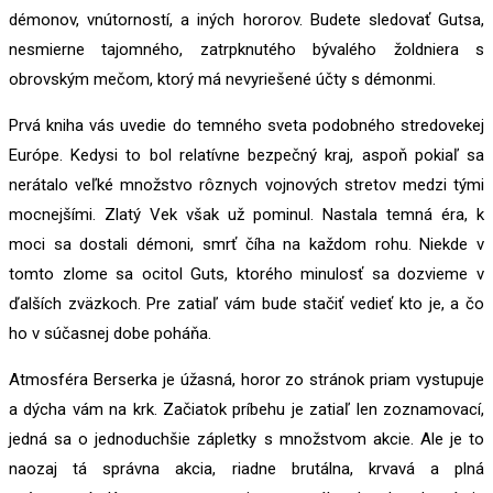
démonov, vnútorností, a iných hororov. Budete sledovať Gutsa,
nesmierne tajomného, zatrpknutého bývalého žoldniera s
obrovským mečom, ktorý má nevyriešené účty s démonmi.
Prvá kniha vás uvedie do temného sveta podobného stredovekej
Európe. Kedysi to bol relatívne bezpečný kraj, aspoň pokiaľ sa
nerátalo veľké množstvo rôznych vojnových stretov medzi tými
mocnejšími. Zlatý Vek však už pominul. Nastala temná éra, k
moci sa dostali démoni, smrť číha na každom rohu. Niekde v
tomto zlome sa ocitol Guts, ktorého minulosť sa dozvieme v
ďalších zväzkoch. Pre zatiaľ vám bude stačiť vedieť kto je, a čo
ho v súčasnej dobe poháňa.
Atmosféra Berserka je úžasná, horor zo stránok priam vystupuje
a dýcha vám na krk. Začiatok príbehu je zatiaľ len zoznamovací,
jedná sa o jednoduchšie zápletky s množstvom akcie. Ale je to
naozaj tá správna akcia, riadne brutálna, krvavá a plná