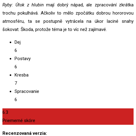
Ryby: Útok z hlubin
mají dobrý nápad, ale zpracování zkrátka
trochu pokulhává. Ačkoliv to mělo zpočátku dobrou hororovou
atmosféru, ta se postupně vytrácela na úkor laciné snahy
šokovat. Škoda, protože téma je to víc než zajímavé.
Dej
6
Postavy
6
Kresba
7
Spracovanie
6
6.3
Priemerné skóre
Recenzovaná verzia: