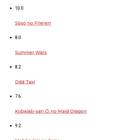
10.0
Sósó no Frieren
8.0
Summer Wars
8.2
Odd Taxi
7.6
Kobajaši-san Či no Maid Dragon
9.2