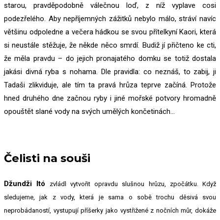
starou, pravděpodobně válečnou loď, z níž vyplave cosi
podezřelého. Aby nepříjemných zážitků nebylo málo, stráví navíc
většinu odpoledne a večera hádkou se svou přítelkyní Kaori, která
si neustále stěžuje, že někde něco smrdí. Budiž jí přičteno ke cti,
že měla pravdu – do jejich pronajatého domku se totiž dostala
jakási divná ryba s nohama. Dle pravidla: co neznáš, to zabij, ji
Tadaši zlikviduje, ale tím ta pravá hrůza teprve začíná. Protože
hned druhého dne začnou ryby i jiné mořské potvory hromadně
opouštět slané vody na svých umělých končetinách…
Čelisti na souši
Džundži Itó
zvládl vytvořit opravdu slušnou hrůzu, zpočátku. Když
sledujeme, jak z vody, která je sama o sobě trochu děsivá svou
neprobádaností, vystupují příšerky jako vystřižené z nočních můr, dokáže