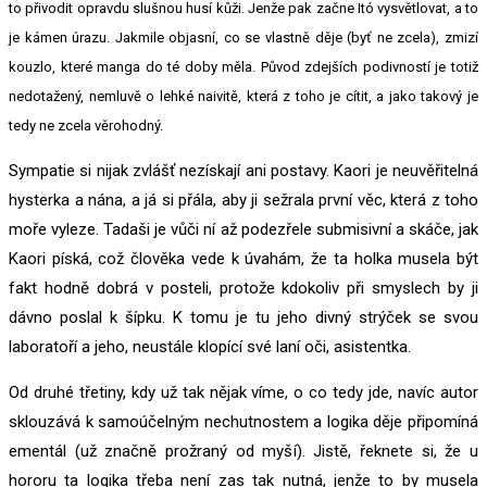
to přivodit opravdu slušnou husí kůži. Jenže pak začne Itó vysvětlovat, a to
je kámen úrazu. Jakmile objasní, co se vlastně děje (byť ne zcela), zmizí
kouzlo, které manga do té doby měla. Původ zdejších podivností je totiž
nedotažený, nemluvě o lehké naivitě, která z toho je cítit, a jako takový je
tedy ne zcela věrohodný.
Sympatie si nijak zvlášť nezískají ani postavy. Kaori je neuvěřitelná
hysterka a nána, a já si přála, aby ji sežrala první věc, která z toho
moře vyleze. Tadaši je vůči ní až podezřele submisivní a skáče, jak
Kaori píská, což člověka vede k úvahám, že ta holka musela být
fakt hodně dobrá v posteli, protože kdokoliv při smyslech by ji
dávno poslal k šípku. K tomu je tu jeho divný strýček se svou
laboratoří a jeho, neustále klopící své laní oči, asistentka.
Od druhé třetiny, kdy už tak nějak víme, o co tedy jde, navíc autor
sklouzává k samoúčelným nechutnostem a logika děje připomíná
ementál (už značně prožraný od myší). Jistě, řeknete si, že u
hororu ta logika třeba není zas tak nutná, jenže to by musela