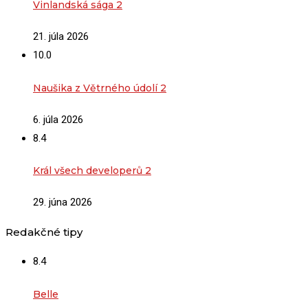
Vinlandská sága 2
21. júla 2026
10.0
Naušika z Větrného údolí 2
6. júla 2026
8.4
Král všech developerů 2
29. júna 2026
Redakčné tipy
8.4
Belle