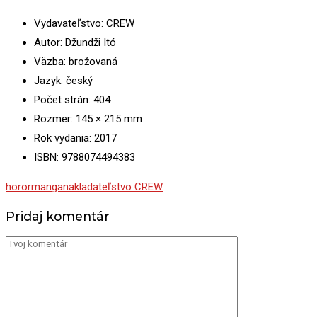
Vydavateľstvo: CREW
Autor: Džundži Itó
Väzba: brožovaná
Jazyk: český
Počet strán: 404
Rozmer: 145 × 215 mm
Rok vydania: 2017
ISBN: 9788074494383
horor
manga
nakladateľstvo CREW
Pridaj komentár