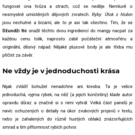
fungovat ona hrůza a strach, což se neděje. Nemluvě o
nesmyslně umístěných dějových zvratech.
Ryby: Útok z hlubin
jsou nechutné a bizarní, ale to je asi tak všechno. Tím, že se
Džundži Itó
snažil těchto dvou ingrediencí do mangy nacpat za
každou cenu tolik, naprosto zabil počáteční atmosféru a
originální, děsivý nápad. Nějaké plusové body je ale třeba mu
přičíst za závěr.
Ne vždy je v jednoduchosti krása
Nijak zvlášť bohužel nenadchne ani kresba. Ta je velice
jednoduchá, vyjma rybek, na něž (a jejich končetiny) klade autor
opravdu důraz a značně si s nimi vyhrál. Velká část panelů je
navíc ochuzených o detaily na úkor zvukových projevů v textu,
nebo je zahalených do různě hustých oblaků znázorňujících
smrad a tím přítomnost rybích potvor.