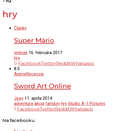
Tag:
hry
Články
Super Mário
yeticek
16. februára 2017
hry
0
Facebook
Twitter
Reddit
Whatsapp
8.0
Anime
Recenzie
Sword Art Online
Joey
11. apríla 2014
adventúra
akcia
fantasy
hry
štúdio A-1 Pictures
1
Facebook
Twitter
Reddit
Whatsapp
Na facebooku