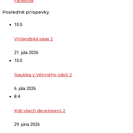
Facebook
Posledné príspevky
10.0
Vinlandská sága 2
21. júla 2026
10.0
Naušika z Větrného údolí 2
6. júla 2026
8.4
Král všech developerů 2
29. júna 2026