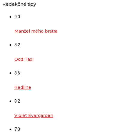
Redakčné tipy
9.0
Manžel mého bratra
8.2
Odd Taxi
8.6
Redline
9.2
Violet Evergarden
7.0