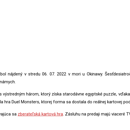
ol nájdený v stredu 06. 07. 2022 v mori u Okinawy. Šesťdesiatro
 známych.
 s výstredným három, ktorý získa starodávne egyptské puzzle, vďak
tala hra Duel Monsters, ktorej forma sa dostala do reálnej kartovej 
ávajúca sa
zberateľská kartová hra
. Zásluhu na predaji majú viaceré T