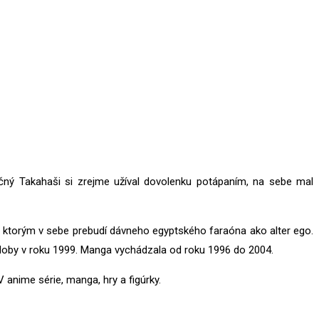
čný Takahaši si zrejme užíval dovolenku potápaním, na sebe mal
a ktorým v sebe prebudí dávneho egyptského faraóna ako alter ego.
podoby v roku 1999. Manga vychádzala od roku 1996 do 2004.
V anime série, manga, hry a figúrky.