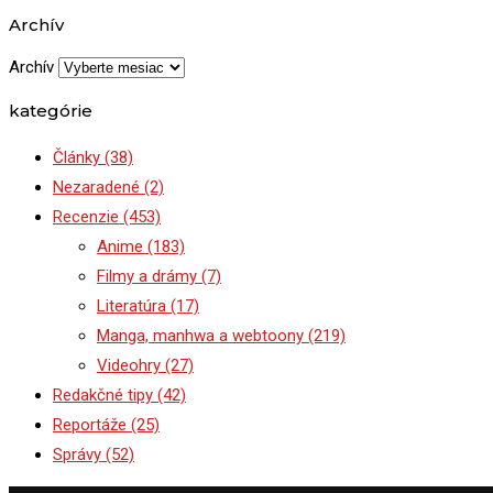
Archív
Archív
kategórie
Články
(38)
Nezaradené
(2)
Recenzie
(453)
Anime
(183)
Filmy a drámy
(7)
Literatúra
(17)
Manga, manhwa a webtoony
(219)
Videohry
(27)
Redakčné tipy
(42)
Reportáže
(25)
Správy
(52)