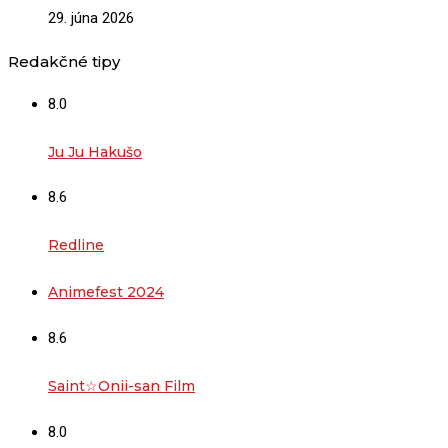
29. júna 2026
Redakčné tipy
8.0
Ju Ju Hakušo
8.6
Redline
Animefest 2024
8.6
Saint☆Onii-san Film
8.0