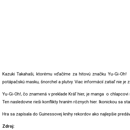
Kazuki Takahaši, ktorému vďačíme za hitovú značku Yu-Gi-Oh! b
potápačskú masku, šnorchel a plutvy. Viac informácií zatiaľ nie je
Yu-Gi-Oh!, čo znamená v preklade Kráľ hier, je manga o chlapcovi
Ten nasledovne rieši konflikty hraním rôznych hier. Ikonickou sa s
Hra sa zapísala do Guinessovej knihy rekordov ako najlepšie pred
Zdroj: