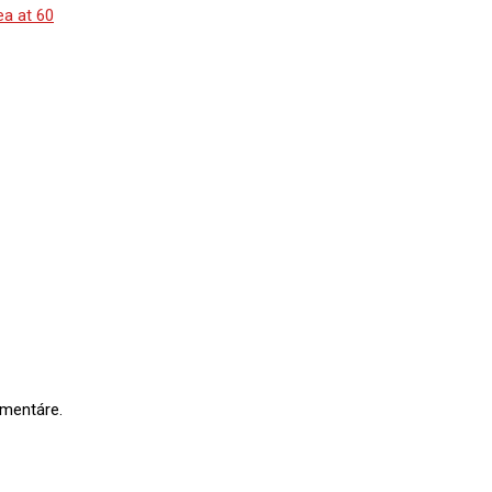
ea at 60
omentáre.