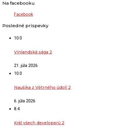
Na facebooku
Facebook
Posledné príspevky
10.0
Vinlandská sága 2
21. júla 2026
10.0
Naušika z Větrného údolí 2
6. júla 2026
8.4
Král všech developerů 2