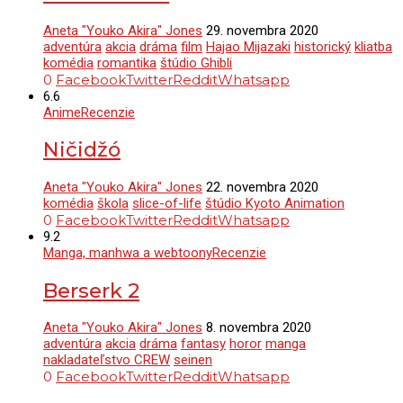
Aneta "Youko Akira" Jones
29. novembra 2020
adventúra
akcia
dráma
film
Hajao Mijazaki
historický
kliatba
komédia
romantika
štúdio Ghibli
0
Facebook
Twitter
Reddit
Whatsapp
6.6
Anime
Recenzie
Ničidžó
Aneta "Youko Akira" Jones
22. novembra 2020
komédia
škola
slice-of-life
štúdio Kyoto Animation
0
Facebook
Twitter
Reddit
Whatsapp
9.2
Manga, manhwa a webtoony
Recenzie
Berserk 2
Aneta "Youko Akira" Jones
8. novembra 2020
adventúra
akcia
dráma
fantasy
horor
manga
nakladateľstvo CREW
seinen
0
Facebook
Twitter
Reddit
Whatsapp