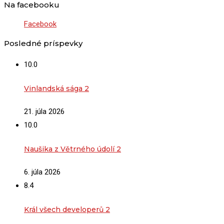
Na facebooku
Facebook
Posledné príspevky
10.0
Vinlandská sága 2
21. júla 2026
10.0
Naušika z Větrného údolí 2
6. júla 2026
8.4
Král všech developerů 2