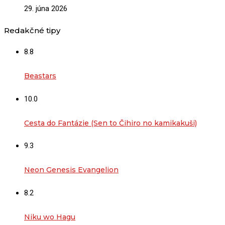
29. júna 2026
Redakčné tipy
8.8
Beastars
10.0
Cesta do Fantázie (Sen to Čihiro no kamikakuši)
9.3
Neon Genesis Evangelion
8.2
Niku wo Hagu