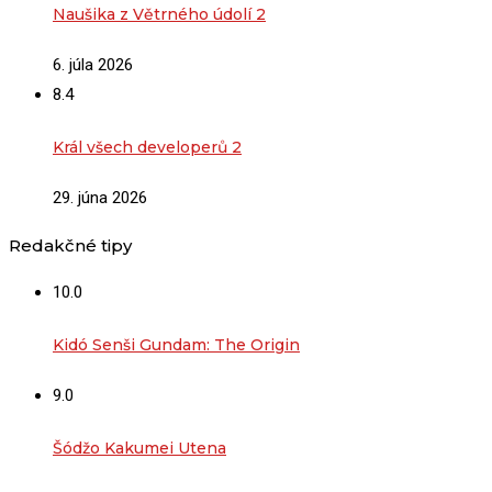
Naušika z Větrného údolí 2
6. júla 2026
8.4
Král všech developerů 2
29. júna 2026
Redakčné tipy
10.0
Kidó Senši Gundam: The Origin
9.0
Šódžo Kakumei Utena