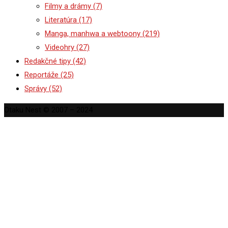
Filmy a drámy
(7)
Literatúra
(17)
Manga, manhwa a webtoony
(219)
Videohry
(27)
Redakčné tipy
(42)
Reportáže
(25)
Správy
(52)
Otaku Nest © 2007 – 2024