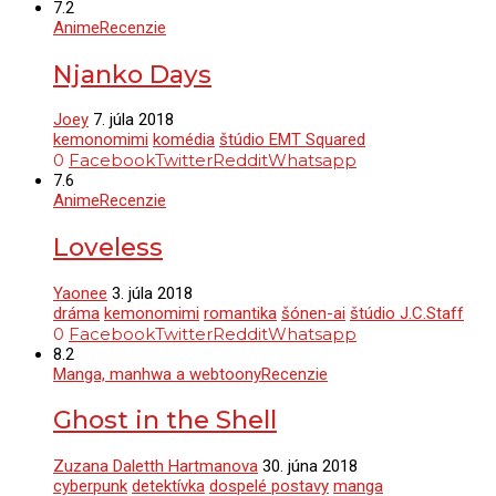
7.2
Anime
Recenzie
Njanko Days
Joey
7. júla 2018
kemonomimi
komédia
štúdio EMT Squared
0
Facebook
Twitter
Reddit
Whatsapp
7.6
Anime
Recenzie
Loveless
Yaonee
3. júla 2018
dráma
kemonomimi
romantika
šónen-ai
štúdio J.C.Staff
0
Facebook
Twitter
Reddit
Whatsapp
8.2
Manga, manhwa a webtoony
Recenzie
Ghost in the Shell
Zuzana Daletth Hartmanova
30. júna 2018
cyberpunk
detektívka
dospelé postavy
manga