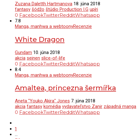
Zuzana Daletth Hartmanova
18. júna 2018
fantasy
šódžo
štúdio Production I.G
upíri
0
Facebook
Twitter
Reddit
Whatsapp
7.8
Manga, manhwa a webtoony
Recenzie
White Dragon
Gundam
10. júna 2018
akcia
seinen
slice-of-life
0
Facebook
Twitter
Reddit
Whatsapp
8.4
Manga, manhwa a webtoony
Recenzie
Amaltea, princezna šermířka
Aneta "Youko Akira" Jones
7. júna 2018
akcia
fantasy
komédia
vydavateľstvo Zanir
západná manga
0
Facebook
Twitter
Reddit
Whatsapp
1
…