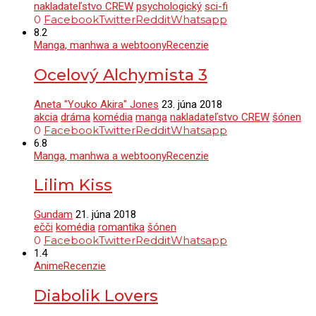
nakladateľstvo CREW
psychologický
sci-fi
0
Facebook
Twitter
Reddit
Whatsapp
8.2
Manga, manhwa a webtoony
Recenzie
Ocelový Alchymista 3
Aneta "Youko Akira" Jones
23. júna 2018
akcia
dráma
komédia
manga
nakladateľstvo CREW
šónen
0
Facebook
Twitter
Reddit
Whatsapp
6.8
Manga, manhwa a webtoony
Recenzie
Lilim Kiss
Gundam
21. júna 2018
ečči
komédia
romantika
šónen
0
Facebook
Twitter
Reddit
Whatsapp
1.4
Anime
Recenzie
Diabolik Lovers