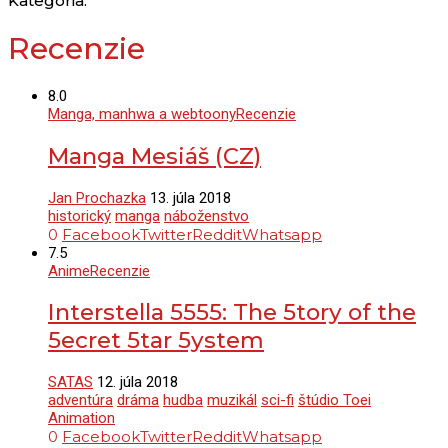
Kategória:
Recenzie
8.0
Manga, manhwa a webtoony
Recenzie
Manga Mesiáš (CZ)
Jan Prochazka
13. júla 2018
historický
manga
náboženstvo
0
Facebook
Twitter
Reddit
Whatsapp
7.5
Anime
Recenzie
Interstella 5555: The 5tory of the
5ecret 5tar 5ystem
SATAS
12. júla 2018
adventúra
dráma
hudba
muzikál
sci-fi
štúdio Toei
Animation
0
Facebook
Twitter
Reddit
Whatsapp