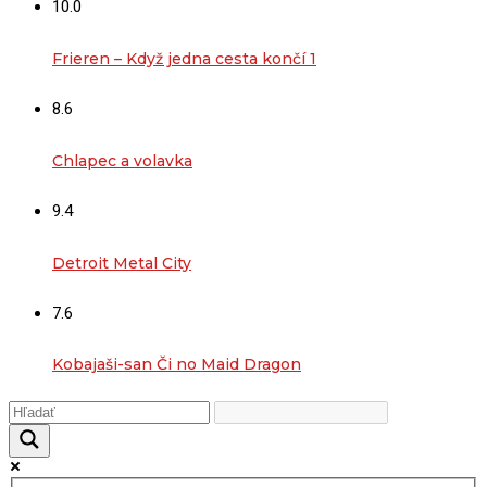
10.0
Frieren – Když jedna cesta končí 1
8.6
Chlapec a volavka
9.4
Detroit Metal City
7.6
Kobajaši-san Či no Maid Dragon