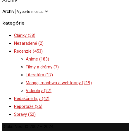
Archív
Archív
kategórie
Články
(38)
Nezaradené
(2)
Recenzie
(453)
Anime
(183)
Filmy a drámy
(7)
Literatúra
(17)
Manga, manhwa a webtoony
(219)
Videohry
(27)
Redakčné tipy
(42)
Reportáže
(25)
Správy
(52)
Otaku Nest © 2007 – 2024