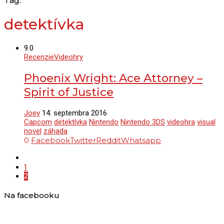
Tag:
detektívka
9.0
Recenzie
Videohry
Phoenix Wright: Ace Attorney –
Spirit of Justice
Joey
14. septembra 2016
Capcom
detektívka
Nintendo
Nintendo 3DS
videohra
visual
novel
záhada
0
Facebook
Twitter
Reddit
Whatsapp
1
2
Na facebooku