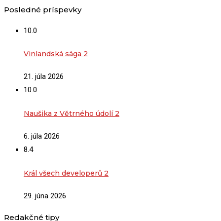
Posledné príspevky
10.0
Vinlandská sága 2
21. júla 2026
10.0
Naušika z Větrného údolí 2
6. júla 2026
8.4
Král všech developerů 2
29. júna 2026
Redakčné tipy