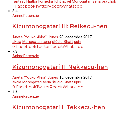
fantasy
kliatba
komédia
light novel
Monogatari séria
psychol
1
Facebook
Twitter
Reddit
Whatsapp
8.4
Anime
Recenzie
Kizumonogatari III: Reikecu-hen
Aneta "Youko Akira" Jones
26. decembra 2017
akcia
Monogatari séria
štúdio Shaft
upíri
0
Facebook
Twitter
Reddit
Whatsapp
7.8
Anime
Recenzie
Kizumonogatari II: Nekkecu-hen
Aneta "Youko Akira" Jones
15. decembra 2017
akcia
Monogatari séria
štúdio Shaft
upíri
0
Facebook
Twitter
Reddit
Whatsapp
7.8
Anime
Recenzie
Kizumonogatari I: Tekkecu-hen