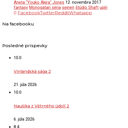
Aneta "Youko Akira" Jones
12. novembra 2017
fantasy
Monogatari séria
seinen
štúdio Shaft
upíri
0
Facebook
Twitter
Reddit
Whatsapp
Na facebooku
Posledné príspevky
10.0
Vinlandská sága 2
21. júla 2026
10.0
Naušika z Větrného údolí 2
6. júla 2026
8.4