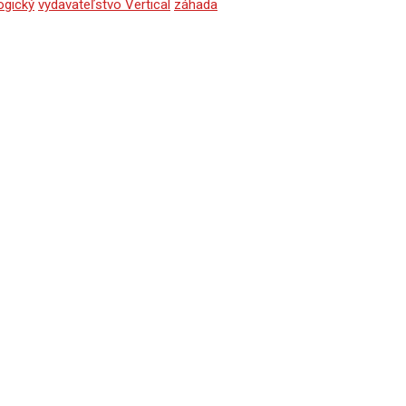
ogický
vydavateľstvo Vertical
záhada