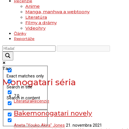
Recenzie
Anime
Manga, manhwa a webtoony
Literatúra
Filmy a drámy
Videohry
Články
Reportáže
Tag:
Exact matches only
Monogatari séria
Search in title
7.0
Search in content
Literatúra
Recenzie
Bakemonogatari novely
Aneta "Youko Akira" Jones
21. novembra 2021