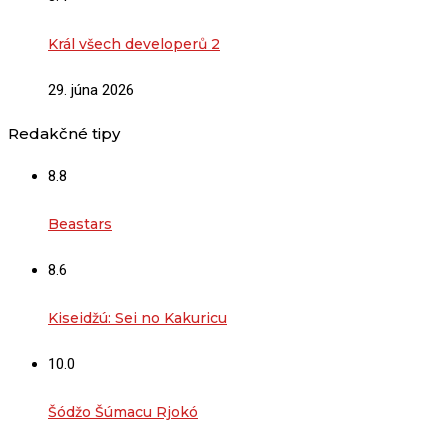
Král všech developerů 2
29. júna 2026
Redakčné tipy
8.8
Beastars
8.6
Kiseidžú: Sei no Kakuricu
10.0
Šódžo Šúmacu Rjokó