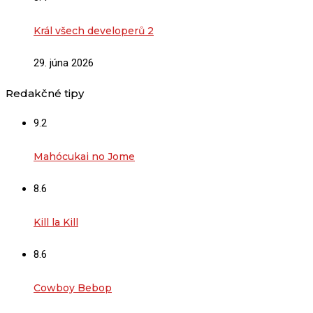
Král všech developerů 2
29. júna 2026
Redakčné tipy
9.2
Mahócukai no Jome
8.6
Kill la Kill
8.6
Cowboy Bebop