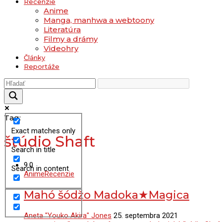
Recenzie
Anime
Manga, manhwa a webtoony
Literatúra
Filmy a drámy
Videohry
Články
Reportáže
Tag:
Exact matches only
štúdio Shaft
Search in title
9.0
Search in content
Anime
Recenzie
Mahó šódžo Madoka★Magica
Aneta "Youko Akira" Jones
25. septembra 2021