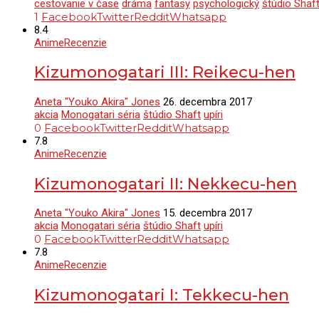
cestovanie v čase
dráma
fantasy
psychologický
štúdio Shaf
1
Facebook
Twitter
Reddit
Whatsapp
8.4
Anime
Recenzie
Kizumonogatari III: Reikecu-hen
Aneta "Youko Akira" Jones
26. decembra 2017
akcia
Monogatari séria
štúdio Shaft
upíri
0
Facebook
Twitter
Reddit
Whatsapp
7.8
Anime
Recenzie
Kizumonogatari II: Nekkecu-hen
Aneta "Youko Akira" Jones
15. decembra 2017
akcia
Monogatari séria
štúdio Shaft
upíri
0
Facebook
Twitter
Reddit
Whatsapp
7.8
Anime
Recenzie
Kizumonogatari I: Tekkecu-hen