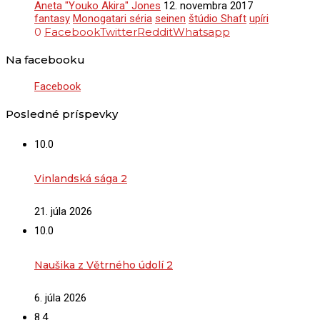
Aneta "Youko Akira" Jones
12. novembra 2017
fantasy
Monogatari séria
seinen
štúdio Shaft
upíri
0
Facebook
Twitter
Reddit
Whatsapp
Na facebooku
Facebook
Posledné príspevky
10.0
Vinlandská sága 2
21. júla 2026
10.0
Naušika z Větrného údolí 2
6. júla 2026
8.4