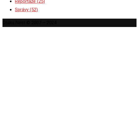
Reportáže
(25)
Správy
(52)
Otaku Nest © 2007 – 2024