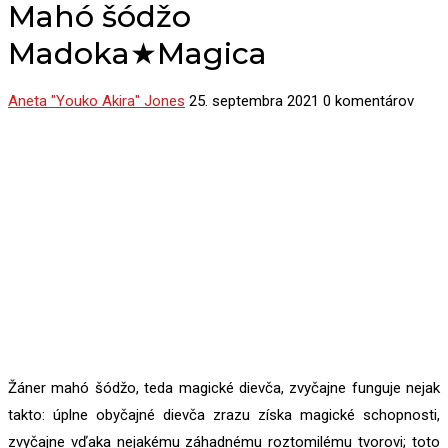
Mahó šódžo
Madoka★Magica
Aneta "Youko Akira" Jones
25. septembra 2021
0 komentárov
Žáner mahó šódžo, teda magické dievča, zvyčajne funguje nejak
takto: úplne obyčajné dievča zrazu získa magické schopnosti,
zvyčajne vďaka nejakému záhadnému roztomilému tvorovi; toto