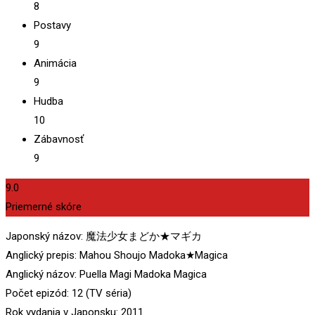
8
Postavy
9
Animácia
9
Hudba
10
Zábavnosť
9
9.0
Priemerné skóre
Japonský názov: 魔法少女まどか★マギカ
Anglický prepis: Mahou Shoujo Madoka★Magica
Anglický názov: Puella Magi Madoka Magica
Počet epizód: 12 (TV séria)
Rok vydania v Japonsku: 2011