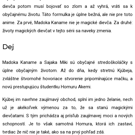
dievča potom musí bojovať so zlom a až vyhrá, vráti sa k
obyčajnému životu. Táto formulka je úplne bežná, ale nie pre toto
anime. Za prvé, Madoka Kaname nie je magické dievča. Za druhé:
životy magických dievčat v tejto sérii sa naveky zmenia.
Dej
Madoka Kaname a Sajaka Miki sú obyčajné stredoškoláčky s
úplne obyčajným životom. Až do dňa, kedy stretnú Kjúbeja,
zvláštne štvornohé hovoriace stvorenie pripomínajúce mačku, a
novú prestupujúcu študentku Homuru Akemi.
Kjúbej im navrhne zaujímavý obchod, splní im jedno želanie, nech
už je akékoľvek výmenou za to, že sa stanú magickými
dievčatami. S tým prichádza aj prísľub zaujímavej moci a nových
schopností. Je to však samotná Homura, ktorá ich zastaví,
tvrdiac že nič nie je také, ako sa na prvý pohľad zdá.