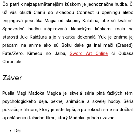
Čo patrí k najzapamätanejším kúskom je jednoznačne hudba. Či
už vás okúzli ClariS so skladbou Connect u openingu alebo
engingová pesnička Magia od skupiny Kalafina, obe sú kvalitné.
Sprievodnú hudbu inšpirovanú klasickými kúskami mala na
starosti Juki Kaidžura a je v skutku dokonalá. Yuki je známa jej
prácami na anime ako sú Boku dake ga inai mači (Erased),
Fate/Zero, Kimecu no Jaiba,
Sword Art Online
či Cubasa
Chronicle.
Záver
Puella Magi Madoka Magica je skvelá séria plná ťažkých tém,
psychologického deja, peknej animácie a skvelej hudby. Séria
pokračuje filmom, ktorý je ešte lepší, a po rokoch sme sa dočkali
aj ohlásenia ďalšieho filmu, ktorý Madokin príbeh uzavrie.
Dej