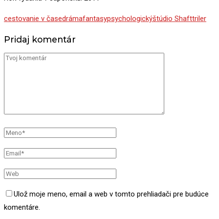
cestovanie v čase
dráma
fantasy
psychologický
štúdio Shaft
triler
Pridaj komentár
Ulož moje meno, email a web v tomto prehliadači pre budúce
komentáre.