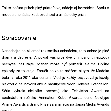
Takto začína príbeh plný priateľstva, nádeje aj beznádeje. Spolu s
mocou prichádza zodpovednosť a aj následky prianí.
Spracovanie
Nenechajte sa oklamať roztomilou animáciou, toto anime je plné
drámy a depresie. A pokiaľ vás prvé dve či možno tri epizódy
nechytia, nezúfajte, rozbeh môže byť pomalší, ale tie zvyšné
epizódy za to stoja. Zaručiť sa za to môžem aj tým, že Madoka
bola v roku 2011 ako cunami. Videl ju každý, ospevoval ju každý,
niektorí o nej hovorili ako o nástupcovi Neon Genesis Evangelion.
Séria vyhrala niekoľko ocenení, ako Television Award na
šestnástom ročníku Animation Kobe Awards, cenu Newtype
Anime Awards a Grand Prize za animáciu na Japan Media Awards
(2011).