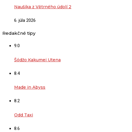
Naušika z Větrného údolí 2
6. júla 2026
Redakčné tipy
9.0
Šódžo Kakumei Utena
8.4
Made in Abyss
8.2
Odd Taxi
8.6