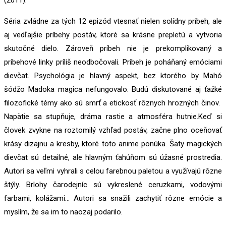
Séria zvládne za tých 12 epizód vtesnať nielen solídny príbeh, ale
aj vedľajšie príbehy postáv, ktoré sa krásne prepletú a vytvoria
skutočné dielo. Zároveň príbeh nie je prekomplikovaný a
príbehové linky príliš neodbočovali. Príbeh je poháňaný emóciami
dievčat. Psychológia je hlavný aspekt, bez ktorého by Mahó
šódžo Madoka magica nefungovalo. Budú diskutované aj ťažké
filozofické témy ako sú smrť a etickosť rôznych hrozných činov.
Napätie sa stupňuje, dráma rastie a atmosféra hutnie.
Keď si
človek zvykne na roztomilý vzhľad postáv, začne plno oceňovať
krásy dizajnu a kresby, ktoré toto anime ponúka. Šaty magických
dievčat sú detailné, ale hlavným ťahúňom sú úžasné prostredia.
Autori sa veľmi vyhrali s celou farebnou paletou a využívajú rôzne
štýly. Brlohy čarodejníc sú vykreslené ceruzkami, vodovými
farbami, kolážami… Autori sa snažili zachytiť rôzne emócie a
myslím, že sa im to naozaj podarilo.