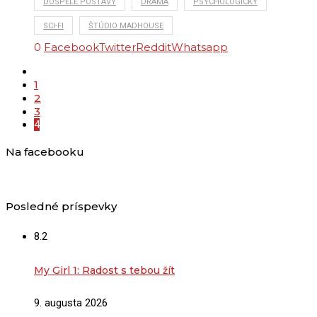
DOSPELÉ POSTAVY
DRÁMA
PSYCHOLOGICKÝ
SCI-FI
ŠTÚDIO MADHOUSE
0
Facebook
Twitter
Reddit
Whatsapp
1
2
3
4
Na facebooku
Posledné príspevky
8.2
My Girl 1: Radost s tebou žít
9. augusta 2026