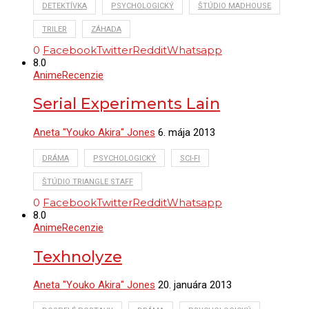
DETEKTÍVKA
PSYCHOLOGICKÝ
ŠTÚDIO MADHOUSE
TRILER
ZÁHADA
0
Facebook
Twitter
Reddit
Whatsapp
8.0
Anime
Recenzie
Serial Experiments Lain
Aneta "Youko Akira" Jones
6. mája 2013
DRÁMA
PSYCHOLOGICKÝ
SCI-FI
ŠTÚDIO TRIANGLE STAFF
0
Facebook
Twitter
Reddit
Whatsapp
8.0
Anime
Recenzie
Texhnolyze
Aneta "Youko Akira" Jones
20. januára 2013