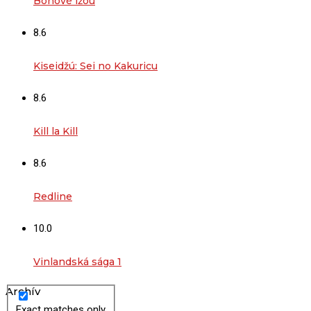
Bohové lžou
8.6
Kiseidžú: Sei no Kakuricu
8.6
Kill la Kill
8.6
Redline
10.0
Vinlandská sága 1
Archív
Exact matches only