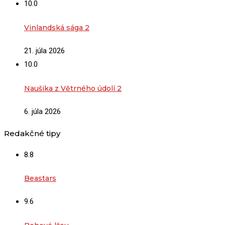
10.0
Vinlandská sága 2
21. júla 2026
10.0
Naušika z Větrného údolí 2
6. júla 2026
Redakčné tipy
8.8
Beastars
9.6