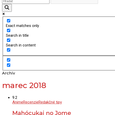
Exact matches only
Search in title
Search in content
Archív
marec 2018
9.2
Anime
Recenzie
Redakčné tipy
Mahócukai no Jome