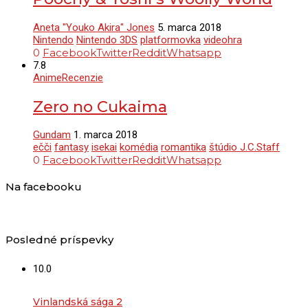
Aneta "Youko Akira" Jones
5. marca 2018
Nintendo
Nintendo 3DS
platformovka
videohra
0
Facebook
Twitter
Reddit
Whatsapp
7.8
Anime
Recenzie
Zero no Cukaima
Gundam
1. marca 2018
ečči
fantasy
isekai
komédia
romantika
štúdio J.C.Staff
0
Facebook
Twitter
Reddit
Whatsapp
Na facebooku
Posledné príspevky
10.0
Vinlandská sága 2