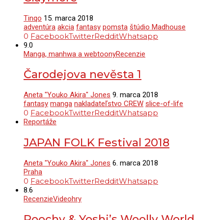
Tinqo
15. marca 2018
adventúra
akcia
fantasy
pomsta
štúdio Madhouse
0
Facebook
Twitter
Reddit
Whatsapp
9.0
Manga, manhwa a webtoony
Recenzie
Čarodejova nevěsta 1
Aneta "Youko Akira" Jones
9. marca 2018
fantasy
manga
nakladateľstvo CREW
slice-of-life
0
Facebook
Twitter
Reddit
Whatsapp
Reportáže
JAPAN FOLK Festival 2018
Aneta "Youko Akira" Jones
6. marca 2018
Praha
0
Facebook
Twitter
Reddit
Whatsapp
8.6
Recenzie
Videohry
Poochy & Yoshi’s Woolly World