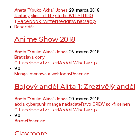
Aneta "Youko Akira" Jones
28. marca 2018
fantasy
slice-of-life
štúdio WIT STUDIO
1
Facebook
Twitter
Reddit
Whatsapp
Reportáže
Anime Show 2018
Aneta "Youko Akira" Jones
26. marca 2018
Bratislava
cony
0
Facebook
Twitter
Reddit
Whatsapp
9.0
Manga, manhwa a webtoony
Recenzie
Bojový anděl Alita 1: Zrezivělý andě
Aneta "Youko Akira" Jones
20. marca 2018
akcia
cyberpunk
manga
nakladateľstvo CREW
sci-fi
seinen
0
Facebook
Twitter
Reddit
Whatsapp
9.0
Anime
Recenzie
Claymore