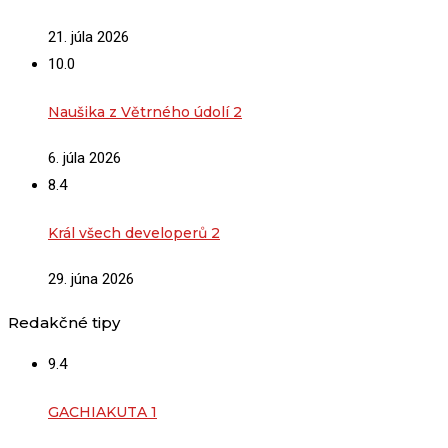
21. júla 2026
10.0
Naušika z Větrného údolí 2
6. júla 2026
8.4
Král všech developerů 2
29. júna 2026
Redakčné tipy
9.4
GACHIAKUTA 1