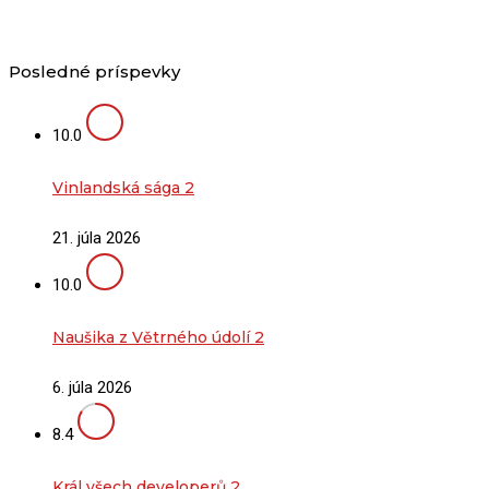
Posledné príspevky
10.0
Vinlandská sága 2
21. júla 2026
10.0
Naušika z Větrného údolí 2
6. júla 2026
8.4
Král všech developerů 2