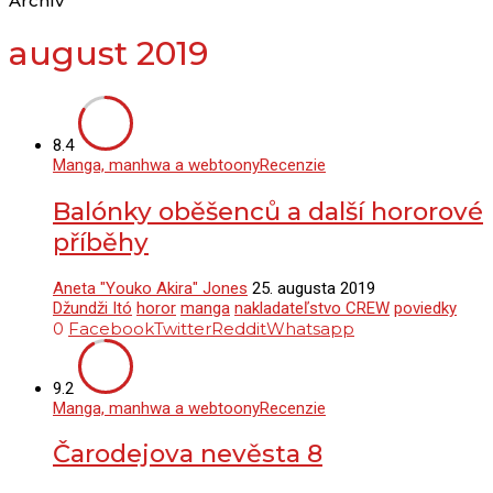
Archív
august 2019
8.4
Manga, manhwa a webtoony
Recenzie
Balónky oběšenců a další hororové
příběhy
Aneta "Youko Akira" Jones
25. augusta 2019
Džundži Itó
horor
manga
nakladateľstvo CREW
poviedky
0
Facebook
Twitter
Reddit
Whatsapp
9.2
Manga, manhwa a webtoony
Recenzie
Čarodejova nevěsta 8