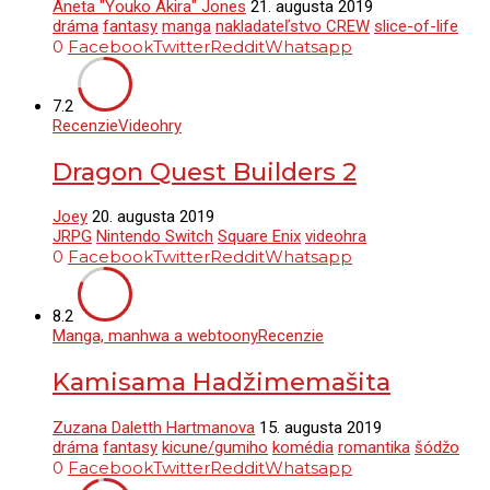
Aneta "Youko Akira" Jones
21. augusta 2019
dráma
fantasy
manga
nakladateľstvo CREW
slice-of-life
0
Facebook
Twitter
Reddit
Whatsapp
7.2
Recenzie
Videohry
Dragon Quest Builders 2
Joey
20. augusta 2019
JRPG
Nintendo Switch
Square Enix
videohra
0
Facebook
Twitter
Reddit
Whatsapp
8.2
Manga, manhwa a webtoony
Recenzie
Kamisama Hadžimemašita
Zuzana Daletth Hartmanova
15. augusta 2019
dráma
fantasy
kicune/gumiho
komédia
romantika
šódžo
0
Facebook
Twitter
Reddit
Whatsapp