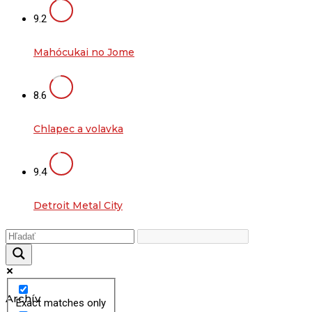
9.2
Mahócukai no Jome
8.6
Chlapec a volavka
9.4
Detroit Metal City
Archív
Exact matches only