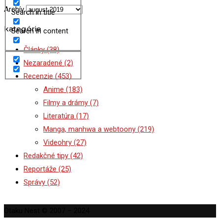
Archív
Search in title
kategórie
Search in content
Články
(38)
Nezaradené
(2)
Recenzie
(453)
Anime
(183)
Filmy a drámy
(7)
Literatúra
(17)
Manga, manhwa a webtoony
(219)
Videohry
(27)
Redakčné tipy
(42)
Reportáže
(25)
Správy
(52)
Otaku Nest © 2007 – 2024