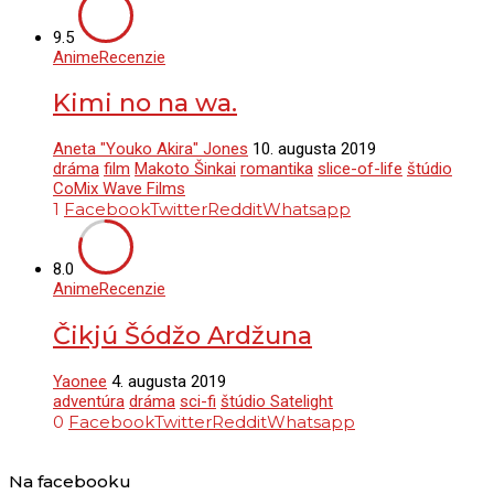
9.5
Anime
Recenzie
Kimi no na wa.
Aneta "Youko Akira" Jones
10. augusta 2019
dráma
film
Makoto Šinkai
romantika
slice-of-life
štúdio
CoMix Wave Films
1
Facebook
Twitter
Reddit
Whatsapp
8.0
Anime
Recenzie
Čikjú Šódžo Ardžuna
Yaonee
4. augusta 2019
adventúra
dráma
sci-fi
štúdio Satelight
0
Facebook
Twitter
Reddit
Whatsapp
Na facebooku