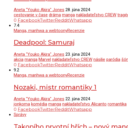
Aneta "Youko Akira" Jones
28. júna 2024
cestovanie v čase
dráma
manga
nakladateľstvo CREW
tragé
0
Facebook
Twitter
Reddit
Whatsapp
7.4
Manga, manhwa a webtoony
Recenzie
Deadpool: Samuraj
Aneta "Youko Akira" Jones
23. júna 2024
akcia
manga
Marvel
nakladateľstvo CREW
násilie
paródia
šó
0
Facebook
Twitter
Reddit
Whatsapp
9.2
Manga, manhwa a webtoony
Recenzie
Nozaki, mistr romantiky 1
Aneta "Youko Akira" Jones
22. júna 2024
jonkoma
komédia
manga
nakladateľstvo Alicanto
romantika
0
Facebook
Twitter
Reddit
Whatsapp
Správy
Takopího prvotní hřích – nový man