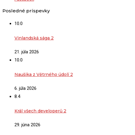
Posledné príspevky
10.0
Vinlandská sága 2
21. júla 2026
10.0
Naušika z Větrného údolí 2
6. júla 2026
8.4
Král všech developerů 2
29. júna 2026