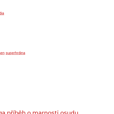
dia
nen
superhrdina
ga příběh o marnosti osudu