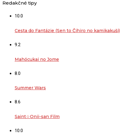
Redakčné tipy
10.0
Cesta do Fantázie (Sen to Čihiro no kamikakuši)
9.2
Mahócukai no Jome
8.0
Summer Wars
8.6
Saint☆Onii-san Film
10.0