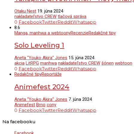
Otaku Nest
19. júna 2024
nakladateľstvo CREW
tlačová správa
0
Facebook
Twitter
Reddit
Whatsapp
8.6
Manga, manhwa a webtoony
Recenzie
Redakčné tipy
Solo Leveling 1
Aneta "Youko Akira" Jones
15. júna 2024
akcia
LitRPG
manhwa
nakladateľstvo CREW
šónen
webtoon
0
Facebook
Twitter
Reddit
Whatsapp
Redakčné tipy
Reportáže
Animefest 2024
Aneta "Youko Akira" Jones
7. júna 2024
Animefest
Brno
cony
0
Facebook
Twitter
Reddit
Whatsapp
Na facebooku
Facebook