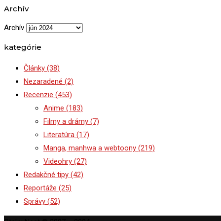
Archív
Archív
kategórie
Články
(38)
Nezaradené
(2)
Recenzie
(453)
Anime
(183)
Filmy a drámy
(7)
Literatúra
(17)
Manga, manhwa a webtoony
(219)
Videohry
(27)
Redakčné tipy
(42)
Reportáže
(25)
Správy
(52)