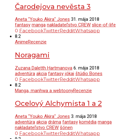
Čarodejova nevěsta 3
Aneta "Youko Akira" Jones
31. mája 2018
fantasy
manga
nakladateľstvo CREW
slice-of-life
0
Facebook
Twitter
Reddit
Whatsapp
8.2
Anime
Recenzie
Noragami
Zuzana Daletth Hartmanova
6. mája 2018
adventúra
akcia
fantasy
jókai
štúdio Bones
0
Facebook
Twitter
Reddit
Whatsapp
8.2
Manga, manhwa a webtoony
Recenzie
Ocelový Alchymista 1 a 2
Aneta "Youko Akira" Jones
3. mája 2018
adventúra
akcia
dráma
fantasy
komédia
manga
nakladateľstvo CREW
šónen
0
Facebook
Twitter
Reddit
Whatsapp