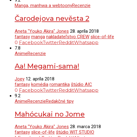
9.2
Manga, manhwa a webtoony
Recenzie
Čarodejova nevěsta 2
Aneta "Youko Akira" Jones
28. apríla 2018
fantasy
manga
nakladateľstvo CREW
slice-of-life
0
Facebook
Twitter
Reddit
Whatsapp
7.8
Anime
Recenzie
Aa! Megami-sama!
Joey
12. apríla 2018
fantasy
komédia
romantika
štúdio AIC
0
Facebook
Twitter
Reddit
Whatsapp
9.2
Anime
Recenzie
Redakčné tipy
Mahócukai no Jome
Aneta "Youko Akira" Jones
28. marca 2018
fantasy
slice-of-life
štúdio WIT STUDIO