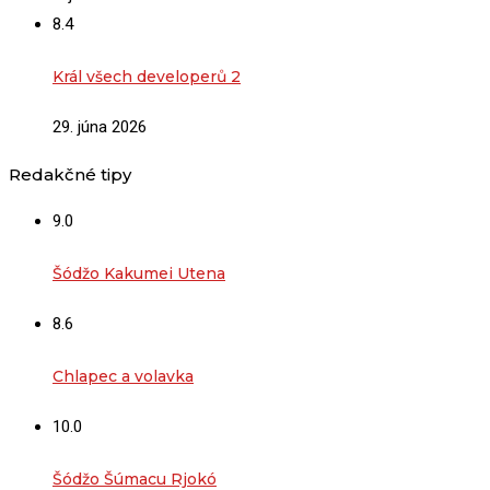
8.4
Král všech developerů 2
29. júna 2026
Redakčné tipy
9.0
Šódžo Kakumei Utena
8.6
Chlapec a volavka
10.0
Šódžo Šúmacu Rjokó