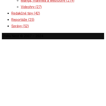
Manga, manhwa a webtoony
(219)
Videohry
(27)
Redakčné tipy
(42)
Reportáže
(25)
Správy
(52)
Otaku Nest © 2007 – 2024