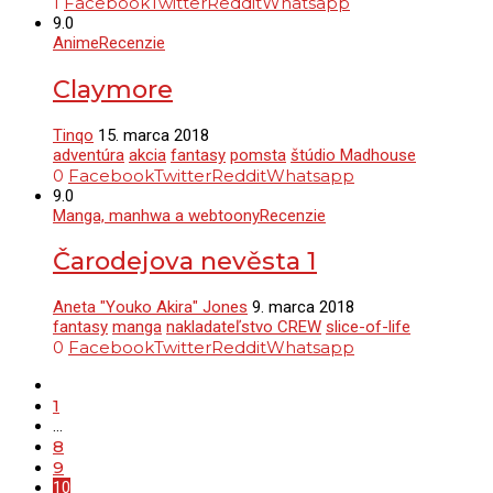
1
Facebook
Twitter
Reddit
Whatsapp
9.0
Anime
Recenzie
Claymore
Tinqo
15. marca 2018
adventúra
akcia
fantasy
pomsta
štúdio Madhouse
0
Facebook
Twitter
Reddit
Whatsapp
9.0
Manga, manhwa a webtoony
Recenzie
Čarodejova nevěsta 1
Aneta "Youko Akira" Jones
9. marca 2018
fantasy
manga
nakladateľstvo CREW
slice-of-life
0
Facebook
Twitter
Reddit
Whatsapp
1
…
8
9
10