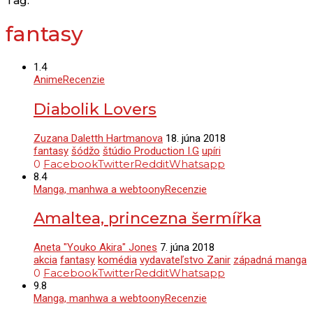
Tag:
fantasy
1.4
Anime
Recenzie
Diabolik Lovers
Zuzana Daletth Hartmanova
18. júna 2018
fantasy
šódžo
štúdio Production I.G
upíri
0
Facebook
Twitter
Reddit
Whatsapp
8.4
Manga, manhwa a webtoony
Recenzie
Amaltea, princezna šermířka
Aneta "Youko Akira" Jones
7. júna 2018
akcia
fantasy
komédia
vydavateľstvo Zanir
západná manga
0
Facebook
Twitter
Reddit
Whatsapp
9.8
Manga, manhwa a webtoony
Recenzie