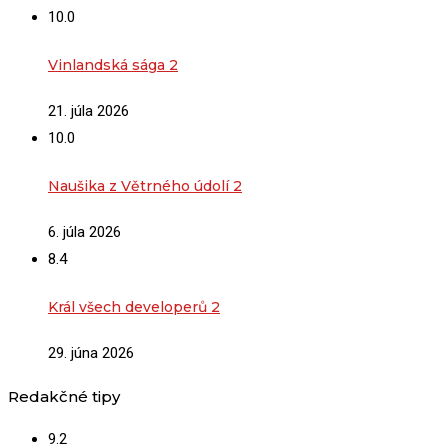
10.0
Vinlandská sága 2
21. júla 2026
10.0
Naušika z Větrného údolí 2
6. júla 2026
8.4
Král všech developerů 2
29. júna 2026
Redakčné tipy
9.2