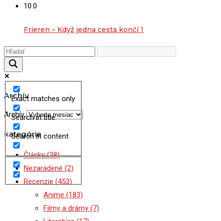
10.0
Frieren – Když jedna cesta končí 1
Archív
Exact matches only
Archív
Search in title
kategórie
Search in content
Články
(38)
Nezaradené
(2)
Recenzie
(453)
Anime
(183)
Filmy a drámy
(7)