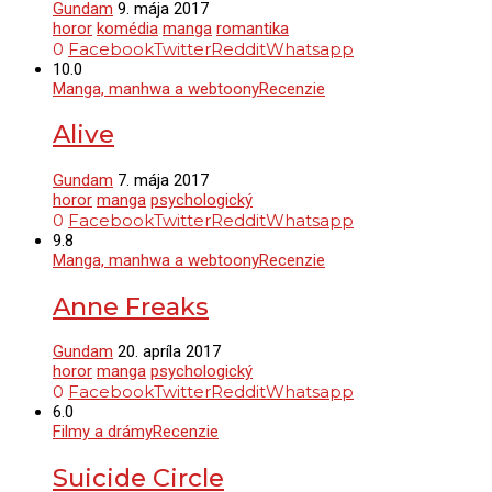
Gundam
9. mája 2017
horor
komédia
manga
romantika
0
Facebook
Twitter
Reddit
Whatsapp
10.0
Manga, manhwa a webtoony
Recenzie
Alive
Gundam
7. mája 2017
horor
manga
psychologický
0
Facebook
Twitter
Reddit
Whatsapp
9.8
Manga, manhwa a webtoony
Recenzie
Anne Freaks
Gundam
20. apríla 2017
horor
manga
psychologický
0
Facebook
Twitter
Reddit
Whatsapp
6.0
Filmy a drámy
Recenzie
Suicide Circle