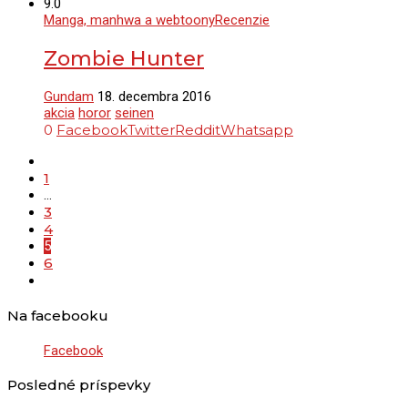
9.0
Manga, manhwa a webtoony
Recenzie
Zombie Hunter
Gundam
18. decembra 2016
akcia
horor
seinen
0
Facebook
Twitter
Reddit
Whatsapp
1
…
3
4
5
6
Na facebooku
Facebook
Posledné príspevky