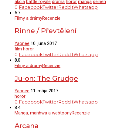
akcia
battle royale
dráma
horor
manga
seinen
0
Facebook
Twitter
Reddit
Whatsapp
5.7
Filmy a drámy
Recenzie
Rinne / Převtělení
Yaonee
10. júna 2017
film
horor
0
Facebook
Twitter
Reddit
Whatsapp
8.0
Filmy a drámy
Recenzie
Ju-on: The Grudge
Yaonee
11. mája 2017
horor
0
Facebook
Twitter
Reddit
Whatsapp
8.4
Manga, manhwa a webtoony
Recenzie
Arcana