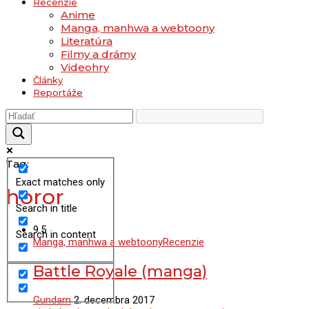
Recenzie
Anime
Manga, manhwa a webtoony
Literatúra
Filmy a drámy
Videohry
Články
Reportáže
Tag:
Exact matches only
horor
Search in title
9.5
Search in content
Manga, manhwa a webtoony
Recenzie
Battle Royale (manga)
Gundam
2. decembra 2017