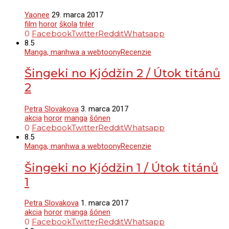
Yaonee
29. marca 2017
film
horor
škola
triler
0
Facebook
Twitter
Reddit
Whatsapp
8.5
Manga, manhwa a webtoony
Recenzie
Šingeki no Kjódžin 2 / Útok titánů
2
Petra Slovakova
3. marca 2017
akcia
horor
manga
šónen
0
Facebook
Twitter
Reddit
Whatsapp
8.5
Manga, manhwa a webtoony
Recenzie
Šingeki no Kjódžin 1 / Útok titánů
1
Petra Slovakova
1. marca 2017
akcia
horor
manga
šónen
0
Facebook
Twitter
Reddit
Whatsapp