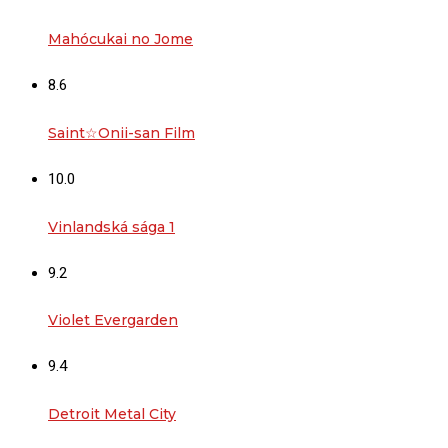
Mahócukai no Jome
8.6
Saint☆Onii-san Film
10.0
Vinlandská sága 1
9.2
Violet Evergarden
9.4
Detroit Metal City