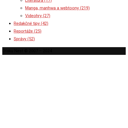
Literatúra
(17)
Manga, manhwa a webtoony
(219)
Videohry
(27)
Redakčné tipy
(42)
Reportáže
(25)
Správy
(52)
Otaku Nest © 2007 – 2024