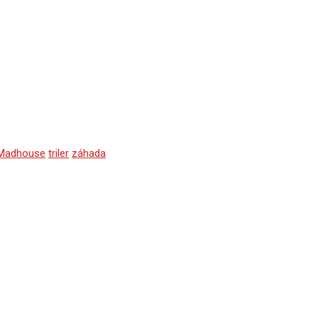
 Madhouse
triler
záhada