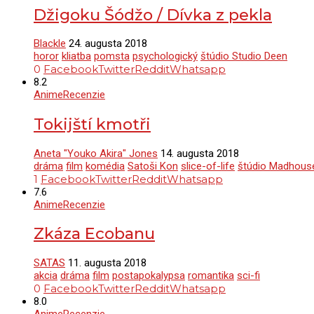
Džigoku Šódžo / Dívka z pekla
Blackle
24. augusta 2018
horor
kliatba
pomsta
psychologický
štúdio Studio Deen
0
Facebook
Twitter
Reddit
Whatsapp
8.2
Anime
Recenzie
Tokijští kmotři
Aneta "Youko Akira" Jones
14. augusta 2018
dráma
film
komédia
Satoši Kon
slice-of-life
štúdio Madhous
1
Facebook
Twitter
Reddit
Whatsapp
7.6
Anime
Recenzie
Zkáza Ecobanu
SATAS
11. augusta 2018
akcia
dráma
film
postapokalypsa
romantika
sci-fi
0
Facebook
Twitter
Reddit
Whatsapp
8.0