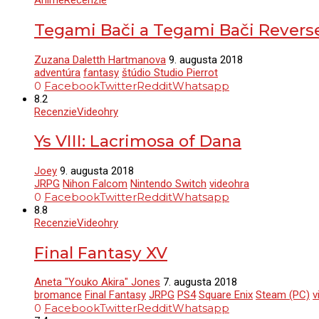
Anime
Recenzie
Tegami Bači a Tegami Bači Revers
Zuzana Daletth Hartmanova
9. augusta 2018
adventúra
fantasy
štúdio Studio Pierrot
0
Facebook
Twitter
Reddit
Whatsapp
8.2
Recenzie
Videohry
Ys VIII: Lacrimosa of Dana
Joey
9. augusta 2018
JRPG
Nihon Falcom
Nintendo Switch
videohra
0
Facebook
Twitter
Reddit
Whatsapp
8.8
Recenzie
Videohry
Final Fantasy XV
Aneta "Youko Akira" Jones
7. augusta 2018
bromance
Final Fantasy
JRPG
PS4
Square Enix
Steam (PC)
v
0
Facebook
Twitter
Reddit
Whatsapp