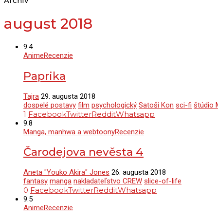
Archív
august 2018
9.4
Anime
Recenzie
Paprika
Tajra
29. augusta 2018
dospelé postavy
film
psychologický
Satoši Kon
sci-fi
štúdio
1
Facebook
Twitter
Reddit
Whatsapp
9.8
Manga, manhwa a webtoony
Recenzie
Čarodejova nevěsta 4
Aneta "Youko Akira" Jones
26. augusta 2018
fantasy
manga
nakladateľstvo CREW
slice-of-life
0
Facebook
Twitter
Reddit
Whatsapp
9.5
Anime
Recenzie